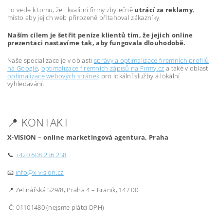
To vede k tomu, že i kvalitní firmy zbytečně
utrácí za reklamy
,
místo aby jejich web přirozeně přitahoval zákazníky.
Naším cílem je šetřit peníze klientů tím, že jejich online
prezentaci nastavíme tak, aby fungovala dlouhodobě.
Naše specializace je v oblasti
správy a optimalizace firemních profilů
na Google
,
optimalizace firemních zápisů na Firmy.cz
a také v oblasti
optimalizace webových stránek
pro lokální služby a lokální
vyhledávání.
📍 KONTAKT
X-VISION – online marketingová agentura, Praha
📞
+420 608 236 258
📧
info@x-vision.cz
📍 Zelinářská 529/8, Praha 4 – Braník, 147 00
IČ: 01101480 (nejsme plátci DPH)