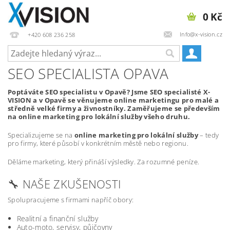
0 Kč
Info@x-vision.cz
+420 608 236 258
SEO SPECIALISTA OPAVA
Poptáváte SEO specialistu v Opavě? Jsme SEO specialisté X-
VISION a v Opavě se věnujeme online marketingu pro malé a
středně velké firmy a živnostníky. Zaměřujeme se především
na online marketing pro lokální služby všeho druhu.
Specializujeme se na
online marketing pro lokální služby
– tedy
pro firmy, které působí v konkrétním městě nebo regionu.
Děláme marketing, který přináší výsledky. Za rozumné peníze.
🔧 NAŠE ZKUŠENOSTI
Spolupracujeme s firmami napříč obory:
Realitní a finanční služby
Auto-moto, servisy, půjčovny