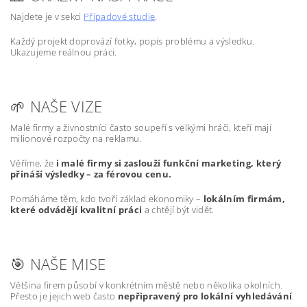
Najdete je v sekci
Případové studie
.
Každý projekt doprovází fotky, popis problému a výsledku.
Ukazujeme reálnou práci.
🌱 NAŠE VIZE
Malé firmy a živnostníci často soupeří s velkými hráči, kteří mají
milionové rozpočty na reklamu.
Věříme, že
i malé firmy si zaslouží funkční marketing, který
přináší výsledky – za férovou cenu.
Pomáháme těm, kdo tvoří základ ekonomiky –
lokálním firmám,
které odvádějí kvalitní práci
a chtějí být vidět.
🎯 NAŠE MISE
Většina firem působí v konkrétním městě nebo několika okolních.
Přesto je jejich web často
nepřipravený pro lokální vyhledávání
.