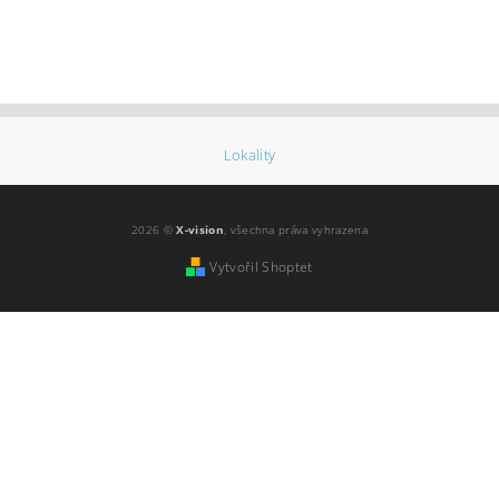
Lokality
2026 ©
X-vision
, všechna práva vyhrazena
Vytvořil Shoptet