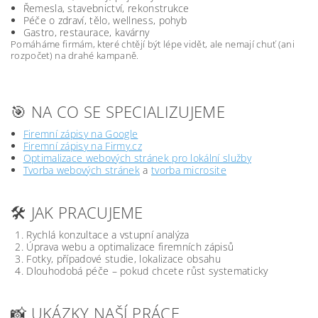
Řemesla, stavebnictví, rekonstrukce
Péče o zdraví, tělo, wellness, pohyb
Gastro, restaurace, kavárny
Pomáháme firmám, které chtějí být lépe vidět, ale nemají chuť (ani
rozpočet) na drahé kampaně.
🎯 NA CO SE SPECIALIZUJEME
Firemní zápisy na Google
Firemní zápisy na Firmy.cz
Optimalizace webových stránek pro lokální služby
Tvorba webových stránek
a
tvorba microsite
🛠️ JAK PRACUJEME
Rychlá konzultace a vstupní analýza
Úprava webu a optimalizace firemních zápisů
Fotky, případové studie, lokalizace obsahu
Dlouhodobá péče – pokud chcete růst systematicky
📸 UKÁZKY NAŠÍ PRÁCE