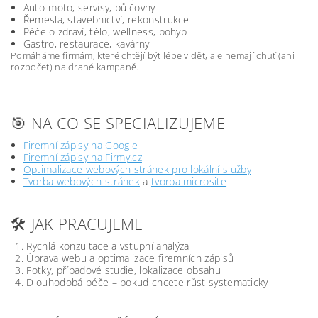
Auto-moto, servisy, půjčovny
Řemesla, stavebnictví, rekonstrukce
Péče o zdraví, tělo, wellness, pohyb
Gastro, restaurace, kavárny
Pomáháme firmám, které chtějí být lépe vidět, ale nemají chuť (ani
rozpočet) na drahé kampaně.
🎯 NA CO SE SPECIALIZUJEME
Firemní zápisy na Google
Firemní zápisy na Firmy.cz
Optimalizace webových stránek pro lokální služby
Tvorba webových stránek
a
tvorba microsite
🛠️ JAK PRACUJEME
Rychlá konzultace a vstupní analýza
Úprava webu a optimalizace firemních zápisů
Fotky, případové studie, lokalizace obsahu
Dlouhodobá péče – pokud chcete růst systematicky