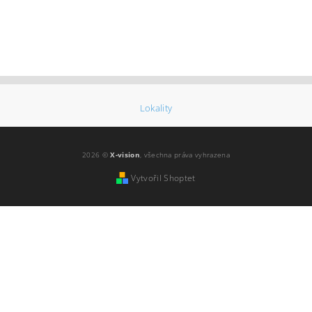
Lokality
2026 ©
X-vision
, všechna práva vyhrazena
Vytvořil Shoptet