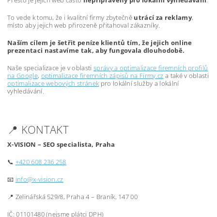
Přesto je jejich web často
nepřipravený pro lokální vyhledávání
.
To vede k tomu, že i kvalitní firmy zbytečně
utrácí za reklamy
,
místo aby jejich web přirozeně přitahoval zákazníky.
Naším cílem je šetřit peníze klientů tím, že jejich online
prezentaci nastavíme tak, aby fungovala dlouhodobě.
Naše specializace je v oblasti
správy a optimalizace firemních profilů
na Google
,
optimalizace firemních zápisů na Firmy.cz
a také v oblasti
optimalizace webových stránek
pro lokální služby a lokální
vyhledávání.
📍 KONTAKT
X-VISION – SEO specialista, Praha
📞
+420 608 236 258
📧
info@x-vision.cz
📍 Zelinářská 529/8, Praha 4 – Braník, 147 00
IČ: 01101480 (nejsme plátci DPH)