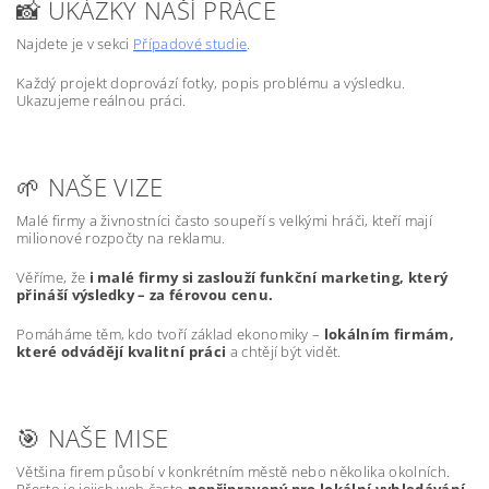
📸 UKÁZKY NAŠÍ PRÁCE
Najdete je v sekci
Případové studie
.
Každý projekt doprovází fotky, popis problému a výsledku.
Ukazujeme reálnou práci.
🌱 NAŠE VIZE
Malé firmy a živnostníci často soupeří s velkými hráči, kteří mají
milionové rozpočty na reklamu.
Věříme, že
i malé firmy si zaslouží funkční marketing, který
přináší výsledky – za férovou cenu.
Pomáháme těm, kdo tvoří základ ekonomiky –
lokálním firmám,
které odvádějí kvalitní práci
a chtějí být vidět.
🎯 NAŠE MISE
Většina firem působí v konkrétním městě nebo několika okolních.