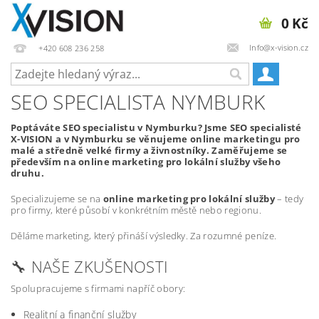
0 Kč
Info@x-vision.cz
+420 608 236 258
SEO SPECIALISTA NYMBURK
Poptáváte SEO specialistu v Nymburku? Jsme SEO specialisté
X-VISION a v Nymburku se věnujeme online marketingu pro
malé a středně velké firmy a živnostníky. Zaměřujeme se
především na online marketing pro lokální služby všeho
druhu.
Specializujeme se na
online marketing pro lokální služby
– tedy
pro firmy, které působí v konkrétním městě nebo regionu.
Děláme marketing, který přináší výsledky. Za rozumné peníze.
🔧 NAŠE ZKUŠENOSTI
Spolupracujeme s firmami napříč obory:
Realitní a finanční služby