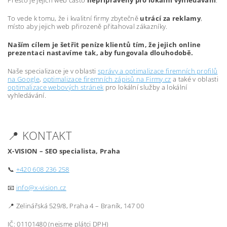
Přesto je jejich web často
nepřipravený pro lokální vyhledávání
.
To vede k tomu, že i kvalitní firmy zbytečně
utrácí za reklamy
,
místo aby jejich web přirozeně přitahoval zákazníky.
Naším cílem je šetřit peníze klientů tím, že jejich online
prezentaci nastavíme tak, aby fungovala dlouhodobě.
Naše specializace je v oblasti
správy a optimalizace firemních profilů
na Google
,
optimalizace firemních zápisů na Firmy.cz
a také v oblasti
optimalizace webových stránek
pro lokální služby a lokální
vyhledávání.
📍 KONTAKT
X-VISION – SEO specialista, Praha
📞
+420 608 236 258
📧
info@x-vision.cz
📍 Zelinářská 529/8, Praha 4 – Braník, 147 00
IČ: 01101480 (nejsme plátci DPH)