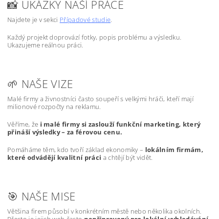
📸 UKÁZKY NAŠÍ PRÁCE
Najdete je v sekci
Případové studie
.
Každý projekt doprovází fotky, popis problému a výsledku.
Ukazujeme reálnou práci.
🌱 NAŠE VIZE
Malé firmy a živnostníci často soupeří s velkými hráči, kteří mají
milionové rozpočty na reklamu.
Věříme, že
i malé firmy si zaslouží funkční marketing, který
přináší výsledky – za férovou cenu.
Pomáháme těm, kdo tvoří základ ekonomiky –
lokálním firmám,
které odvádějí kvalitní práci
a chtějí být vidět.
🎯 NAŠE MISE
Většina firem působí v konkrétním městě nebo několika okolních.