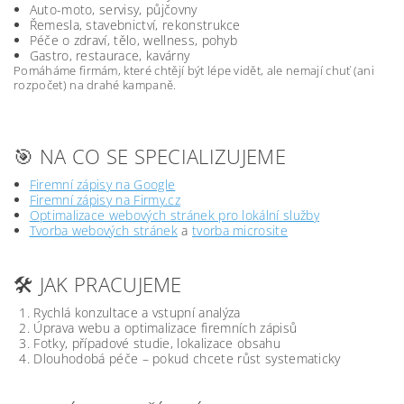
Auto-moto, servisy, půjčovny
Řemesla, stavebnictví, rekonstrukce
Péče o zdraví, tělo, wellness, pohyb
Gastro, restaurace, kavárny
Pomáháme firmám, které chtějí být lépe vidět, ale nemají chuť (ani
rozpočet) na drahé kampaně.
🎯 NA CO SE SPECIALIZUJEME
Firemní zápisy na Google
Firemní zápisy na Firmy.cz
Optimalizace webových stránek pro lokální služby
Tvorba webových stránek
a
tvorba microsite
🛠️ JAK PRACUJEME
Rychlá konzultace a vstupní analýza
Úprava webu a optimalizace firemních zápisů
Fotky, případové studie, lokalizace obsahu
Dlouhodobá péče – pokud chcete růst systematicky