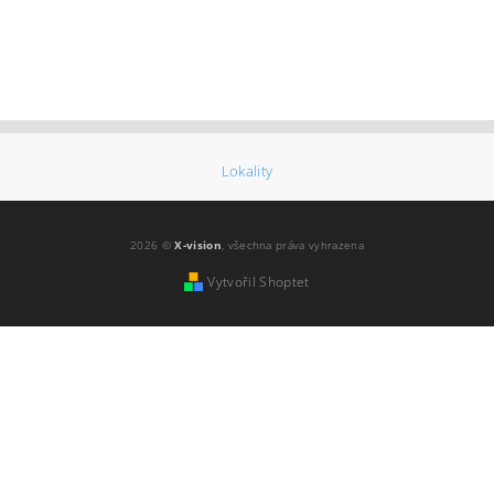
Lokality
2026 ©
X-vision
, všechna práva vyhrazena
Vytvořil Shoptet