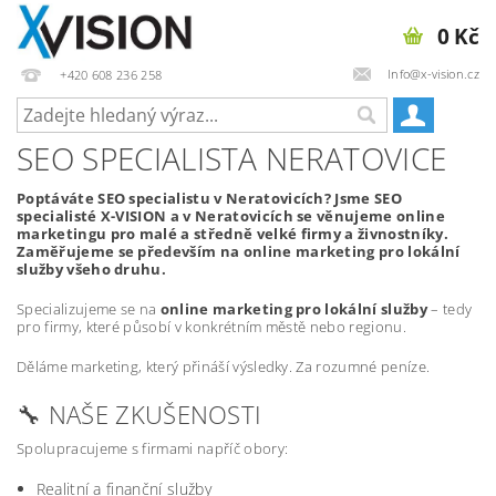
0 Kč
Info@x-vision.cz
+420 608 236 258
SEO SPECIALISTA NERATOVICE
Poptáváte SEO specialistu v Neratovicích? Jsme SEO
specialisté X-VISION a v Neratovicích se věnujeme online
marketingu pro malé a středně velké firmy a živnostníky.
Zaměřujeme se především na online marketing pro lokální
služby všeho druhu.
Specializujeme se na
online marketing pro lokální služby
– tedy
pro firmy, které působí v konkrétním městě nebo regionu.
Děláme marketing, který přináší výsledky. Za rozumné peníze.
🔧 NAŠE ZKUŠENOSTI
Spolupracujeme s firmami napříč obory:
Realitní a finanční služby