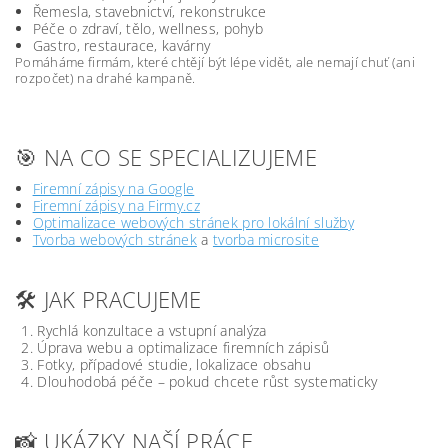
Řemesla, stavebnictví, rekonstrukce
Péče o zdraví, tělo, wellness, pohyb
Gastro, restaurace, kavárny
Pomáháme firmám, které chtějí být lépe vidět, ale nemají chuť (ani
rozpočet) na drahé kampaně.
🎯 NA CO SE SPECIALIZUJEME
Firemní zápisy na Google
Firemní zápisy na Firmy.cz
Optimalizace webových stránek pro lokální služby
Tvorba webových stránek
a
tvorba microsite
🛠️ JAK PRACUJEME
Rychlá konzultace a vstupní analýza
Úprava webu a optimalizace firemních zápisů
Fotky, případové studie, lokalizace obsahu
Dlouhodobá péče – pokud chcete růst systematicky
📸 UKÁZKY NAŠÍ PRÁCE