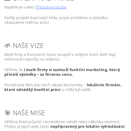
Najdete je v sekci
Případové studie
.
Každý projekt doprovází fotky, popis problému a výsledku.
Ukazujeme reálnou práci.
🌱 NAŠE VIZE
Malé firmy a živnostníci často soupeří s velkými hráči, kteří mají
milionové rozpočty na reklamu.
Věříme, že
i malé firmy si zaslouží funkční marketing, který
přináší výsledky – za férovou cenu.
Pomáháme těm, kdo tvoří základ ekonomiky –
lokálním firmám,
které odvádějí kvalitní práci
a chtějí být vidět.
🎯 NAŠE MISE
Většina firem působí v konkrétním městě nebo několika okolních.
Přesto je jejich web často
nepřipravený pro lokální vyhledávání
.