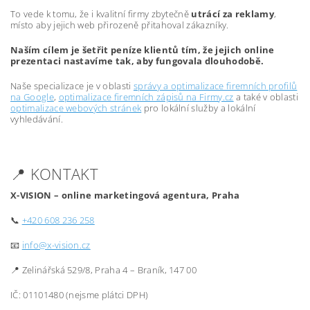
To vede k tomu, že i kvalitní firmy zbytečně
utrácí za reklamy
,
místo aby jejich web přirozeně přitahoval zákazníky.
Naším cílem je šetřit peníze klientů tím, že jejich online
prezentaci nastavíme tak, aby fungovala dlouhodobě.
Naše specializace je v oblasti
správy a optimalizace firemních profilů
na Google
,
optimalizace firemních zápisů na Firmy.cz
a také v oblasti
optimalizace webových stránek
pro lokální služby a lokální
vyhledávání.
📍 KONTAKT
X-VISION – online marketingová agentura, Praha
📞
+420 608 236 258
📧
info@x-vision.cz
📍 Zelinářská 529/8, Praha 4 – Braník, 147 00
IČ: 01101480 (nejsme plátci DPH)