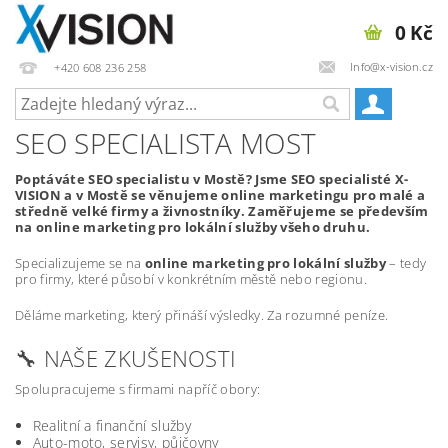
0 Kč
Info@x-vision.cz
+420 608 236 258
SEO SPECIALISTA MOST
Poptáváte SEO specialistu v Mostě? Jsme SEO specialisté X-
VISION a v Mostě se věnujeme online marketingu pro malé a
středně velké firmy a živnostníky. Zaměřujeme se především
na online marketing pro lokální služby všeho druhu.
Specializujeme se na
online marketing pro lokální služby
– tedy
pro firmy, které působí v konkrétním městě nebo regionu.
Děláme marketing, který přináší výsledky. Za rozumné peníze.
🔧 NAŠE ZKUŠENOSTI
Spolupracujeme s firmami napříč obory:
Realitní a finanční služby
Auto-moto, servisy, půjčovny