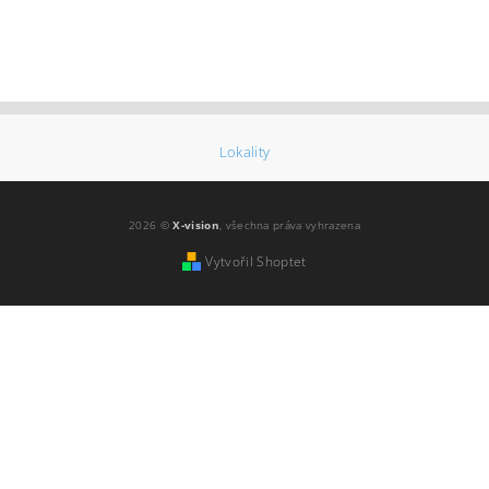
Lokality
2026 ©
X-vision
, všechna práva vyhrazena
Vytvořil Shoptet