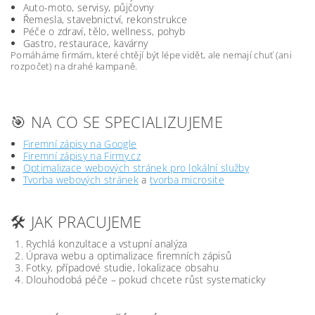
Auto-moto, servisy, půjčovny
Řemesla, stavebnictví, rekonstrukce
Péče o zdraví, tělo, wellness, pohyb
Gastro, restaurace, kavárny
Pomáháme firmám, které chtějí být lépe vidět, ale nemají chuť (ani
rozpočet) na drahé kampaně.
🎯 NA CO SE SPECIALIZUJEME
Firemní zápisy na Google
Firemní zápisy na Firmy.cz
Optimalizace webových stránek pro lokální služby
Tvorba webových stránek
a
tvorba microsite
🛠️ JAK PRACUJEME
Rychlá konzultace a vstupní analýza
Úprava webu a optimalizace firemních zápisů
Fotky, případové studie, lokalizace obsahu
Dlouhodobá péče – pokud chcete růst systematicky