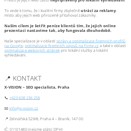
Přesto je jejich web často
nepřipravený pro lokální vyhledávání
.
To vede k tomu, že i kvalitní firmy zbytečně
utrácí za reklamy
,
místo aby jejich web přirozeně přitahoval zákazníky.
Naším cílem je šetřit peníze klientů tím, že jejich online
prezentaci nastavíme tak, aby fungovala dlouhodobě.
Naše specializace je v oblasti
správy a optimalizace firemních profilů
na Google
,
optimalizace firemních zápisů na Firmy.cz
a také v oblasti
optimalizace webových stránek
pro lokální služby a lokální
vyhledávání.
📍 KONTAKT
X-VISION – SEO specialista, Praha
📞
+420 608 236 258
📧
info@x-vision.cz
📍 Zelinářská 529/8, Praha 4 – Braník, 147 00
IČ: 01101480 (nejsme plátci DPH)