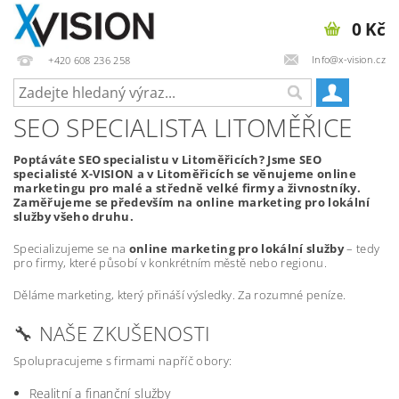
0 Kč
Info@x-vision.cz
+420 608 236 258
SEO SPECIALISTA LITOMĚŘICE
Poptáváte SEO specialistu v Litoměřicích? Jsme SEO
specialisté X-VISION a v Litoměřicích se věnujeme online
marketingu pro malé a středně velké firmy a živnostníky.
Zaměřujeme se především na online marketing pro lokální
služby všeho druhu.
Specializujeme se na
online marketing pro lokální služby
– tedy
pro firmy, které působí v konkrétním městě nebo regionu.
Děláme marketing, který přináší výsledky. Za rozumné peníze.
🔧 NAŠE ZKUŠENOSTI
Spolupracujeme s firmami napříč obory:
Realitní a finanční služby