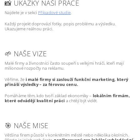
📸 UKÁZKY NAŠÍ PRÁCE
Najdete je v sekci
Případové studie
.
Každý projekt doprovází fotky, popis problému a výsledku.
Ukazujeme reálnou práci.
🌱 NAŠE VIZE
Malé firmy a živnostníci často soupeří s velkými hráči, kteří mají
milionové rozpočty na reklamu.
Věříme, že
i malé firmy si zaslouží funkční marketing, který
přináší výsledky – za férovou cenu.
Pomáháme těm, kdo tvoří základ ekonomiky –
lokálním firmám,
které odvádějí kvalitní práci
a chtějí být vidět.
🎯 NAŠE MISE
Většina firem působí v konkrétním městě nebo několika okolních.