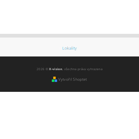
Lokality
2026 ©
X-vision
, všechna práva vyhrazena
Vytvořil Shoptet