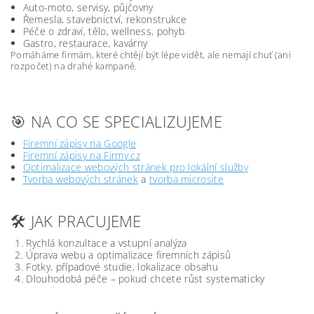
Auto-moto, servisy, půjčovny
Řemesla, stavebnictví, rekonstrukce
Péče o zdraví, tělo, wellness, pohyb
Gastro, restaurace, kavárny
Pomáháme firmám, které chtějí být lépe vidět, ale nemají chuť (ani
rozpočet) na drahé kampaně.
🎯 NA CO SE SPECIALIZUJEME
Firemní zápisy na Google
Firemní zápisy na Firmy.cz
Optimalizace webových stránek pro lokální služby
Tvorba webových stránek
a
tvorba microsite
🛠️ JAK PRACUJEME
Rychlá konzultace a vstupní analýza
Úprava webu a optimalizace firemních zápisů
Fotky, případové studie, lokalizace obsahu
Dlouhodobá péče – pokud chcete růst systematicky