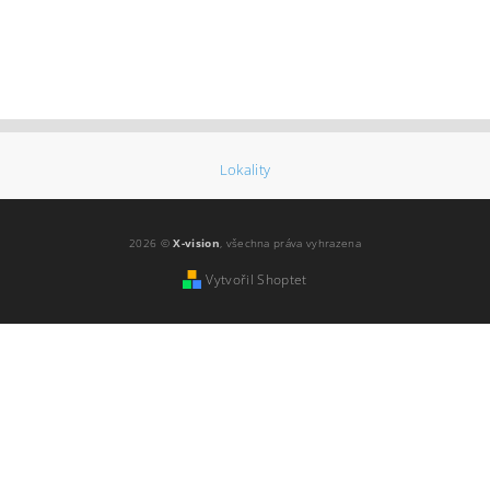
Lokality
2026 ©
X-vision
, všechna práva vyhrazena
Vytvořil Shoptet