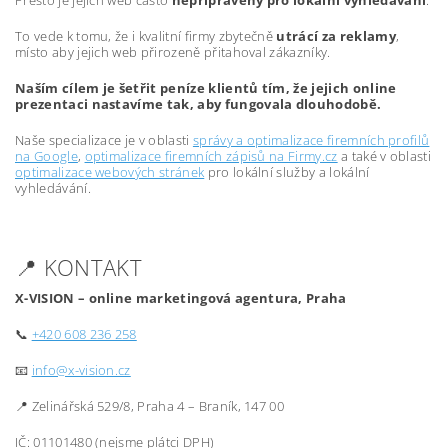
Přesto je jejich web často
nepřipravený pro lokální vyhledávání
.
To vede k tomu, že i kvalitní firmy zbytečně
utrácí za reklamy
,
místo aby jejich web přirozeně přitahoval zákazníky.
Naším cílem je šetřit peníze klientů tím, že jejich online
prezentaci nastavíme tak, aby fungovala dlouhodobě.
Naše specializace je v oblasti
správy a optimalizace firemních profilů
na Google
,
optimalizace firemních zápisů na Firmy.cz
a také v oblasti
optimalizace webových stránek
pro lokální služby a lokální
vyhledávání.
📍 KONTAKT
X-VISION – online marketingová agentura, Praha
📞
+420 608 236 258
📧
info@x-vision.cz
📍 Zelinářská 529/8, Praha 4 – Braník, 147 00
IČ: 01101480 (nejsme plátci DPH)