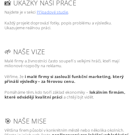
📸 UKÁZKY NAŠÍ PRÁCE
Najdete je v sekci
Případové studie
.
Každý projekt doprovází fotky, popis problému a výsledku.
Ukazujeme reálnou práci.
🌱 NAŠE VIZE
Malé firmy a živnostníci často soupeří s velkými hráči, kteří mají
milionové rozpočty na reklamu.
Věříme, že
i malé firmy si zaslouží funkční marketing, který
přináší výsledky – za férovou cenu.
Pomáháme těm, kdo tvoří základ ekonomiky –
lokálním firmám,
které odvádějí kvalitní práci
a chtějí být vidět.
🎯 NAŠE MISE
Většina firem působí v konkrétním městě nebo několika okolních.