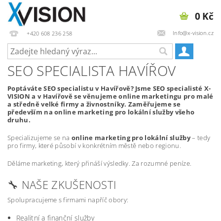
0 Kč
Info@x-vision.cz
+420 608 236 258
SEO SPECIALISTA HAVÍŘOV
Poptáváte SEO specialistu v Havířově? Jsme SEO specialisté X-
VISION a v Havířově se věnujeme online marketingu pro malé
a středně velké firmy a živnostníky. Zaměřujeme se
především na online marketing pro lokální služby všeho
druhu.
Specializujeme se na
online marketing pro lokální služby
– tedy
pro firmy, které působí v konkrétním městě nebo regionu.
Děláme marketing, který přináší výsledky. Za rozumné peníze.
🔧 NAŠE ZKUŠENOSTI
Spolupracujeme s firmami napříč obory:
Realitní a finanční služby