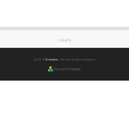
Lokality
2026 ©
X-vision
, všechna práva vyhrazena
Vytvořil Shoptet