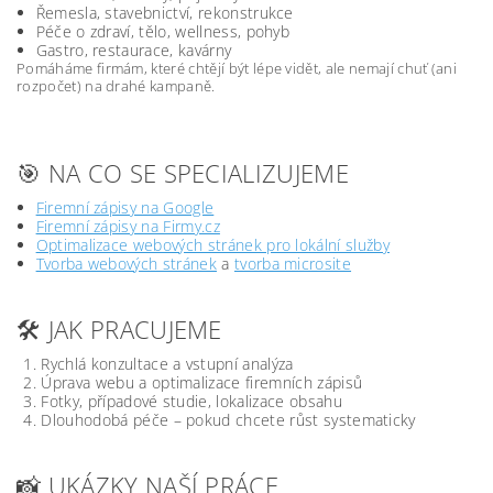
Řemesla, stavebnictví, rekonstrukce
Péče o zdraví, tělo, wellness, pohyb
Gastro, restaurace, kavárny
Pomáháme firmám, které chtějí být lépe vidět, ale nemají chuť (ani
rozpočet) na drahé kampaně.
🎯 NA CO SE SPECIALIZUJEME
Firemní zápisy na Google
Firemní zápisy na Firmy.cz
Optimalizace webových stránek pro lokální služby
Tvorba webových stránek
a
tvorba microsite
🛠️ JAK PRACUJEME
Rychlá konzultace a vstupní analýza
Úprava webu a optimalizace firemních zápisů
Fotky, případové studie, lokalizace obsahu
Dlouhodobá péče – pokud chcete růst systematicky
📸 UKÁZKY NAŠÍ PRÁCE