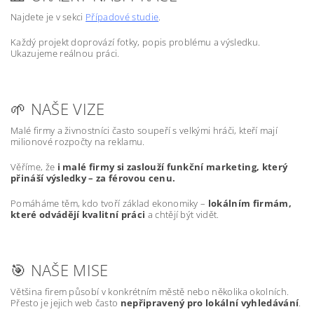
Najdete je v sekci
Případové studie
.
Každý projekt doprovází fotky, popis problému a výsledku.
Ukazujeme reálnou práci.
🌱 NAŠE VIZE
Malé firmy a živnostníci často soupeří s velkými hráči, kteří mají
milionové rozpočty na reklamu.
Věříme, že
i malé firmy si zaslouží funkční marketing, který
přináší výsledky – za férovou cenu.
Pomáháme těm, kdo tvoří základ ekonomiky –
lokálním firmám,
které odvádějí kvalitní práci
a chtějí být vidět.
🎯 NAŠE MISE
Většina firem působí v konkrétním městě nebo několika okolních.
Přesto je jejich web často
nepřipravený pro lokální vyhledávání
.