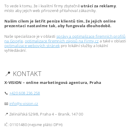
To vede k tomu, že i kvalitní firmy zbytečně
utrácí za reklamy
,
místo aby jejich web přirozeně přitahoval zákazníky.
Naším cílem je šetřit peníze klientů tím, že jejich online
prezentaci nastavíme tak, aby fungovala dlouhodobě.
Naše specializace je v oblasti
správy a optimalizace firemních profilů
na Google
,
optimalizace firemních zápisů na Firmy.cz
a také v oblasti
optimalizace webových stránek
pro lokální služby a lokální
vyhledávání.
📍 KONTAKT
X-VISION – online marketingová agentura, Praha
📞
+420 608 236 258
📧
info@x-vision.cz
📍 Zelinářská 529/8, Praha 4 – Braník, 147 00
IČ: 01101480 (nejsme plátci DPH)