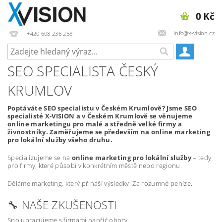
0 Kč
Info@x-vision.cz
+420 608 236 258
SEO SPECIALISTA ČESKÝ
KRUMLOV
Poptáváte SEO specialistu v Českém Krumlově? Jsme SEO
specialisté X-VISION a v Českém Krumlově se věnujeme
online marketingu pro malé a středně velké firmy a
živnostníky. Zaměřujeme se především na online marketing
pro lokální služby všeho druhu.
Specializujeme se na
online marketing pro lokální služby
– tedy
pro firmy, které působí v konkrétním městě nebo regionu.
Děláme marketing, který přináší výsledky. Za rozumné peníze.
🔧 NAŠE ZKUŠENOSTI
Spolupracujeme s firmami napříč obory: