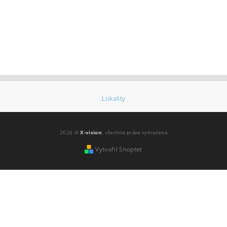
Lokality
2026 ©
X-vision
, všechna práva vyhrazena
Vytvořil Shoptet