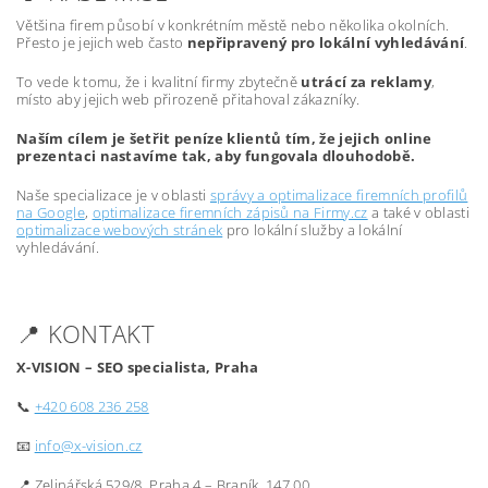
Většina firem působí v konkrétním městě nebo několika okolních.
Přesto je jejich web často
nepřipravený pro lokální vyhledávání
.
To vede k tomu, že i kvalitní firmy zbytečně
utrácí za reklamy
,
místo aby jejich web přirozeně přitahoval zákazníky.
Naším cílem je šetřit peníze klientů tím, že jejich online
prezentaci nastavíme tak, aby fungovala dlouhodobě.
Naše specializace je v oblasti
správy a optimalizace firemních profilů
na Google
,
optimalizace firemních zápisů na Firmy.cz
a také v oblasti
optimalizace webových stránek
pro lokální služby a lokální
vyhledávání.
📍 KONTAKT
X-VISION – SEO specialista, Praha
📞
+420 608 236 258
📧
info@x-vision.cz
📍 Zelinářská 529/8, Praha 4 – Braník, 147 00