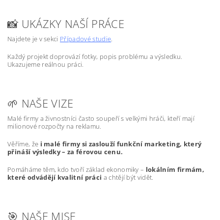
📸 UKÁZKY NAŠÍ PRÁCE
Najdete je v sekci
Případové studie
.
Každý projekt doprovází fotky, popis problému a výsledku.
Ukazujeme reálnou práci.
🌱 NAŠE VIZE
Malé firmy a živnostníci často soupeří s velkými hráči, kteří mají
milionové rozpočty na reklamu.
Věříme, že
i malé firmy si zaslouží funkční marketing, který
přináší výsledky – za férovou cenu.
Pomáháme těm, kdo tvoří základ ekonomiky –
lokálním firmám,
které odvádějí kvalitní práci
a chtějí být vidět.
🎯 NAŠE MISE