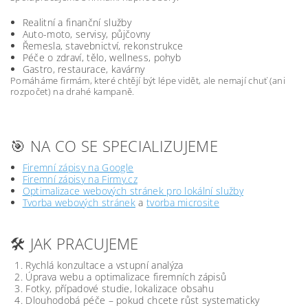
Realitní a finanční služby
Auto-moto, servisy, půjčovny
Řemesla, stavebnictví, rekonstrukce
Péče o zdraví, tělo, wellness, pohyb
Gastro, restaurace, kavárny
Pomáháme firmám, které chtějí být lépe vidět, ale nemají chuť (ani
rozpočet) na drahé kampaně.
🎯 NA CO SE SPECIALIZUJEME
Firemní zápisy na Google
Firemní zápisy na Firmy.cz
Optimalizace webových stránek pro lokální služby
Tvorba webových stránek
a
tvorba microsite
🛠️ JAK PRACUJEME
Rychlá konzultace a vstupní analýza
Úprava webu a optimalizace firemních zápisů
Fotky, případové studie, lokalizace obsahu
Dlouhodobá péče – pokud chcete růst systematicky