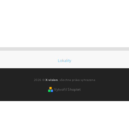
Lokality
2026 ©
X-vision
, všechna práva vyhrazena
Vytvořil Shoptet