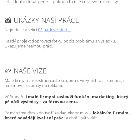
Dlouhodobá péče – pokud chcete růst systematicky
📸 UKÁZKY NAŠÍ PRÁCE
Najdete je v sekci
Případové studie
.
Každý projekt doprovází fotky, popis problému a výsledku.
Ukazujeme reálnou práci.
🌱 NAŠE VIZE
Malé firmy a živnostníci často soupeří s velkými hráči, kteří mají
milionové rozpočty na reklamu.
Věříme, že
i malé firmy si zaslouží funkční marketing, který
přináší výsledky – za férovou cenu.
Pomáháme těm, kdo tvoří základ ekonomiky –
lokálním firmám,
které odvádějí kvalitní práci
a chtějí být vidět.