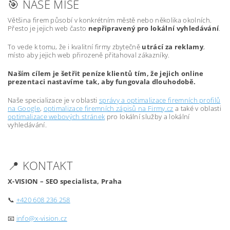
🎯 NAŠE MISE
Většina firem působí v konkrétním městě nebo několika okolních.
Přesto je jejich web často
nepřipravený pro lokální vyhledávání
.
To vede k tomu, že i kvalitní firmy zbytečně
utrácí za reklamy
,
místo aby jejich web přirozeně přitahoval zákazníky.
Naším cílem je šetřit peníze klientů tím, že jejich online
prezentaci nastavíme tak, aby fungovala dlouhodobě.
Naše specializace je v oblasti
správy a optimalizace firemních profilů
na Google
,
optimalizace firemních zápisů na Firmy.cz
a také v oblasti
optimalizace webových stránek
pro lokální služby a lokální
vyhledávání.
📍 KONTAKT
X-VISION – SEO specialista, Praha
📞
+420 608 236 258
📧
info@x-vision.cz