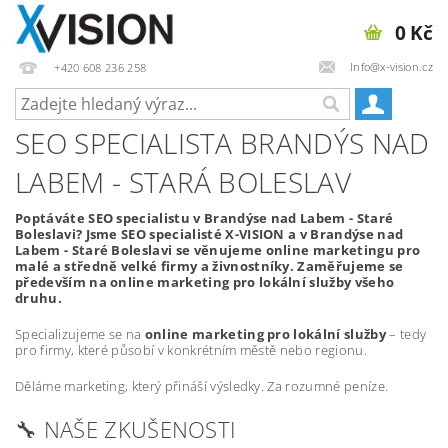
0 Kč
Info@x-vision.cz
+420 608 236 258
SEO SPECIALISTA BRANDÝS NAD
LABEM - STARÁ BOLESLAV
Poptáváte SEO specialistu v Brandýse nad Labem - Staré
Boleslavi? Jsme SEO specialisté X-VISION a v Brandýse nad
Labem - Staré Boleslavi se věnujeme online marketingu pro
malé a středně velké firmy a živnostníky. Zaměřujeme se
především na online marketing pro lokální služby všeho
druhu.
Specializujeme se na
online marketing pro lokální služby
– tedy
pro firmy, které působí v konkrétním městě nebo regionu.
Děláme marketing, který přináší výsledky. Za rozumné peníze.
🔧 NAŠE ZKUŠENOSTI