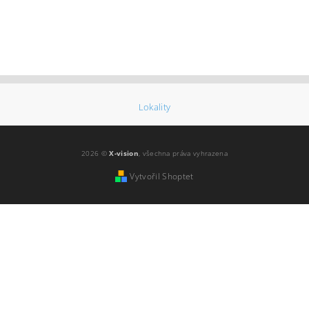
Lokality
2026 ©
X-vision
, všechna práva vyhrazena
Vytvořil Shoptet