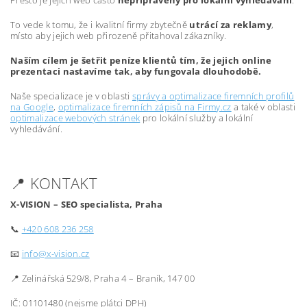
Přesto je jejich web často
nepřipravený pro lokální vyhledávání
.
To vede k tomu, že i kvalitní firmy zbytečně
utrácí za reklamy
,
místo aby jejich web přirozeně přitahoval zákazníky.
Naším cílem je šetřit peníze klientů tím, že jejich online
prezentaci nastavíme tak, aby fungovala dlouhodobě.
Naše specializace je v oblasti
správy a optimalizace firemních profilů
na Google
,
optimalizace firemních zápisů na Firmy.cz
a také v oblasti
optimalizace webových stránek
pro lokální služby a lokální
vyhledávání.
📍 KONTAKT
X-VISION – SEO specialista, Praha
📞
+420 608 236 258
📧
info@x-vision.cz
📍 Zelinářská 529/8, Praha 4 – Braník, 147 00
IČ: 01101480 (nejsme plátci DPH)