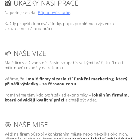
📸 UKÁZKY NAŠÍ PRÁCE
Najdete je v sekci
Případové studie
.
Každý projekt doprovází fotky, popis problému a výsledku.
Ukazujeme reálnou práci.
🌱 NAŠE VIZE
Malé firmy a živnostníci často soupeří s velkými hráči, kteří mají
milionové rozpočty na reklamu.
Věříme, že
i malé firmy si zaslouží funkční marketing, který
přináší výsledky – za férovou cenu.
Pomáháme těm, kdo tvoří základ ekonomiky –
lokálním firmám,
které odvádějí kvalitní práci
a chtějí být vidět.
🎯 NAŠE MISE
Většina firem působí v konkrétním městě nebo několika okolních.