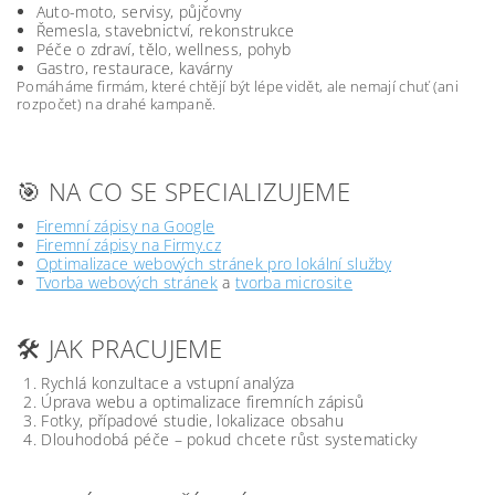
Auto-moto, servisy, půjčovny
Řemesla, stavebnictví, rekonstrukce
Péče o zdraví, tělo, wellness, pohyb
Gastro, restaurace, kavárny
Pomáháme firmám, které chtějí být lépe vidět, ale nemají chuť (ani
rozpočet) na drahé kampaně.
🎯 NA CO SE SPECIALIZUJEME
Firemní zápisy na Google
Firemní zápisy na Firmy.cz
Optimalizace webových stránek pro lokální služby
Tvorba webových stránek
a
tvorba microsite
🛠️ JAK PRACUJEME
Rychlá konzultace a vstupní analýza
Úprava webu a optimalizace firemních zápisů
Fotky, případové studie, lokalizace obsahu
Dlouhodobá péče – pokud chcete růst systematicky