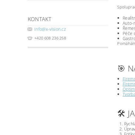
Spoluprac
Realit
KONTAKT
Auto-m
Řemesl
Info
@
x-vision.cz
Péče o
+420 608 236 258
Gastro
Pomáháme 
🎯 N
Firemn
Firemn
Optima
Tvorb
🛠️ 
Rychl
Úprav
Fotky