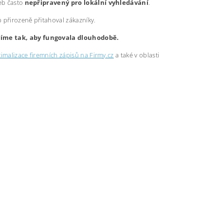
web často
nepřipravený pro lokální vyhledávání
.
b přirozeně přitahoval zákazníky.
avíme tak, aby fungovala dlouhodobě.
imalizace firemních zápisů na Firmy.cz
a také v oblasti