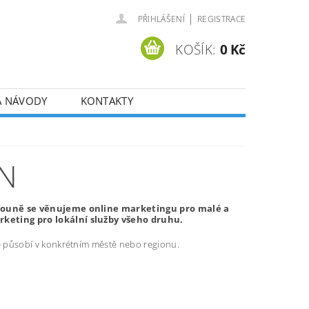
|
PŘIHLÁŠENÍ
REGISTRACE
KOŠÍK:
0 Kč
A NÁVODY
KONTAKTY
UN
Berouně se věnujeme online marketingu pro malé a
keting pro lokální služby všeho druhu.
ré působí v konkrétním městě nebo regionu.