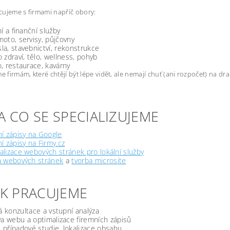
ujeme s firmami napříč obory:
ní a finanční služby
oto, servisy, půjčovny
a, stavebnictví, rekonstrukce
 zdraví, tělo, wellness, pohyb
, restaurace, kavárny
firmám, které chtějí být lépe vidět, ale nemají chuť (ani rozpočet) na d
A CO SE SPECIALIZUJEME
í zápisy na Google
í zápisy na Firmy.cz
lizace webových stránek pro lokální služby
a webových stránek
a
tvorba microsite
JAK PRACUJEME
á konzultace a vstupní analýza
a webu a optimalizace firemních zápisů
, případové studie, lokalizace obsahu