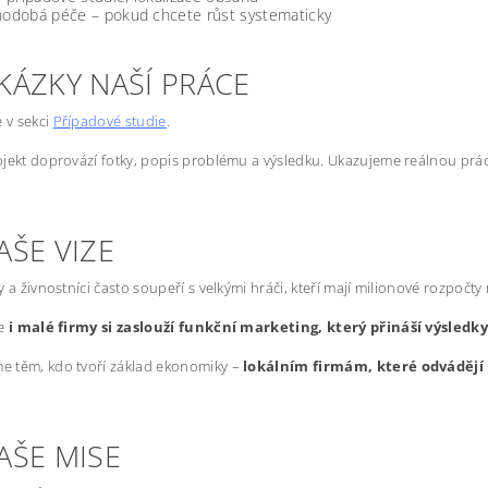
odobá péče – pokud chcete růst systematicky
KÁZKY NAŠÍ PRÁCE
e v sekci
Případové studie
.
jekt doprovází fotky, popis problému a výsledku. Ukazujeme reálnou prác
AŠE VIZE
y a živnostníci často soupeří s velkými hráči, kteří mají milionové rozpočty
že
i malé firmy si zaslouží funkční marketing, který přináší výsledk
 těm, kdo tvoří základ ekonomiky –
lokálním firmám, které odvádějí 
AŠE MISE