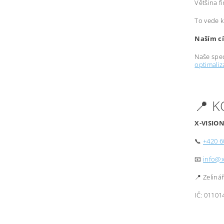
Většina f
To vede k
Naším cí
Naše spec
optimali
📍 
X-VISION
📞
+420 6
📧
info@x
📍 Zeliná
IČ: 01101