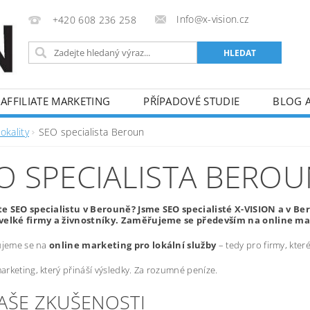
Info@x-vision.cz
+420 608 236 258
AFFILIATE MARKETING
PŘÍPADOVÉ STUDIE
BLOG 
okality
SEO specialista Beroun
O SPECIALISTA BERO
e SEO specialistu v Berouně? Jsme SEO specialisté X-VISION a v 
velké firmy a živnostníky. Zaměřujeme se především na online mar
ujeme se na
online marketing pro lokální služby
– tedy pro firmy, kte
rketing, který přináší výsledky. Za rozumné peníze.
NAŠE ZKUŠENOSTI