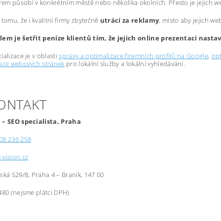
irem působí v konkrétním městě nebo několika okolních. Přesto je jejich 
 tomu, že i kvalitní firmy zbytečně
utrácí za reklamy
, místo aby jejich we
lem je šetřit peníze klientů tím, že jejich online prezentaci nast
ializace je v oblasti
správy a optimalizace firemních profilů na Google
,
opt
zace webových stránek
pro lokální služby a lokální vyhledávání.
KONTAKT
 – SEO specialista, Praha
08 236 258
-vision.cz
řská 529/8, Praha 4 – Braník, 147 00
480 (nejsme plátci DPH)