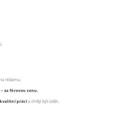
i.
 na reklamu.
y – za férovou cenu.
kvalitní práci
a chtějí být vidět.