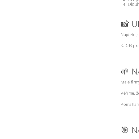
Dlouh
📸 U
Najdete j
Každý pro
🌱 N
Malé firm
Věříme, 
Pomáháme
🎯 N