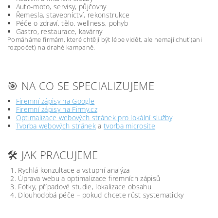
Auto-moto, servisy, půjčovny
Řemesla, stavebnictví, rekonstrukce
Péče o zdraví, tělo, wellness, pohyb
Gastro, restaurace, kavárny
Pomáháme firmám, které chtějí být lépe vidět, ale nemají chuť (ani
rozpočet) na drahé kampaně.
🎯 NA CO SE SPECIALIZUJEME
Firemní zápisy na Google
Firemní zápisy na Firmy.cz
Optimalizace webových stránek pro lokální služby
Tvorba webových stránek
a
tvorba microsite
🛠️ JAK PRACUJEME
Rychlá konzultace a vstupní analýza
Úprava webu a optimalizace firemních zápisů
Fotky, případové studie, lokalizace obsahu
Dlouhodobá péče – pokud chcete růst systematicky