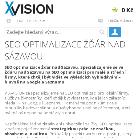
0 Kč
Info@x-vision.cz
+420 608 236 258
SEO OPTIMALIZACE ŽĎÁR NAD
SÁZAVOU
SEO optimalizace Žďár nad Sázavou. Specializujeme se ve
Žďáru nad Sázavou na SEO optimalizaci pro malé a střední
firmy, které chtějí být vidět ve výsledcích vyhledávání –
hlavně na Google a Seznamu.
V X-VISION se specializujeme na SEO optimalizaci pro lokální firmy,
služby a živnostníky, kteří chtějí být vidět tam, kde jejich zákazníci
hledají – na Googlu i Seznamu. Pomáháme podnikům z celé
republiky budovat silnou a důvěryhodnou online přítomnost, která
má reálný dopad na poptávky a obrat.
Nepřinášíme žádné zkratky ani univerzální balíčky. SEO optimalizace
v našem pojetí znamená
strategickou práci se značkou,
obsahem a lokalitou
. Pro každý projekt navrhujeme postup, který