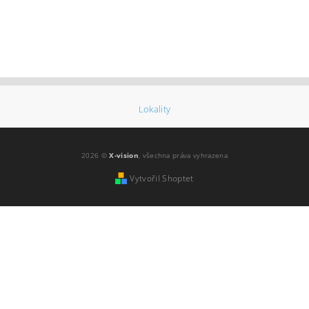
Lokality
2026 ©
X-vision
, všechna práva vyhrazena
Vytvořil Shoptet