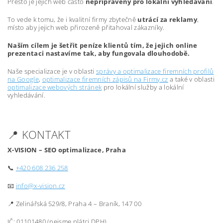
Přesto je jejich web často
nepřipravený pro lokální vyhledávání
.
To vede k tomu, že i kvalitní firmy zbytečně
utrácí za reklamy
,
místo aby jejich web přirozeně přitahoval zákazníky.
Naším cílem je šetřit peníze klientů tím, že jejich online
prezentaci nastavíme tak, aby fungovala dlouhodobě.
Naše specializace je v oblasti
správy a optimalizace firemních profilů
na Google
,
optimalizace firemních zápisů na Firmy.cz
a také v oblasti
optimalizace webových stránek
pro lokální služby a lokální
vyhledávání.
📍 KONTAKT
X-VISION – SEO optimalizace, Praha
📞
+420 608 236 258
📧
info@x-vision.cz
📍 Zelinářská 529/8, Praha 4 – Braník, 147 00
IČ: 01101480 (nejsme plátci DPH)