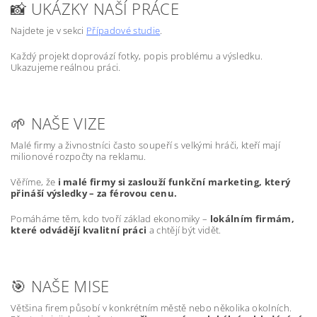
📸 UKÁZKY NAŠÍ PRÁCE
Najdete je v sekci
Případové studie
.
Každý projekt doprovází fotky, popis problému a výsledku.
Ukazujeme reálnou práci.
🌱 NAŠE VIZE
Malé firmy a živnostníci často soupeří s velkými hráči, kteří mají
milionové rozpočty na reklamu.
Věříme, že
i malé firmy si zaslouží funkční marketing, který
přináší výsledky – za férovou cenu.
Pomáháme těm, kdo tvoří základ ekonomiky –
lokálním firmám,
které odvádějí kvalitní práci
a chtějí být vidět.
🎯 NAŠE MISE
Většina firem působí v konkrétním městě nebo několika okolních.