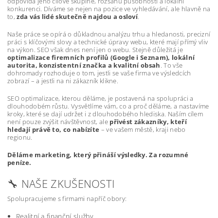
odpovídá jeho cílové skupině, rozsahu působnosti a lokální
konkurenci. Díváme se nejen na pozice ve vyhledávání, ale hlavně na
to,
zda vás lidé skutečně najdou a osloví
.
Naše práce se opírá o důkladnou analýzu trhu a hledanosti, precizní
práci s klíčovými slovy a technické úpravy webu, které mají přímý vliv
na výkon. SEO však dnes není jen o webu. Stejně důležitá je
optimalizace firemních profilů (Google i Seznam), lokální
autorita, konzistentní značka a kvalitní obsah
. To vše
dohromady rozhoduje o tom, jestli se vaše firma ve výsledcích
zobrazí – a jestli na ni zákazník klikne.
SEO optimalizace, kterou děláme, je postavená na spolupráci a
dlouhodobém růstu. Vysvětlíme vám, co a proč děláme, a nastavíme
kroky, které se dají udržet i z dlouhodobého hlediska. Naším cílem
není pouze zvýšit návštěvnost, ale
přivést zákazníky, kteří
hledají právě to, co nabízíte
– ve vašem městě, kraji nebo
regionu.
Děláme marketing, který přináší výsledky. Za rozumné
peníze.
🔧 NAŠE ZKUŠENOSTI
Spolupracujeme s firmami napříč obory:
Realitní a finanční služby