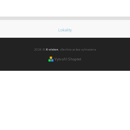
Lokality
2026 ©
X-vision
, všechna práva vyhrazena
Vytvořil Shoptet