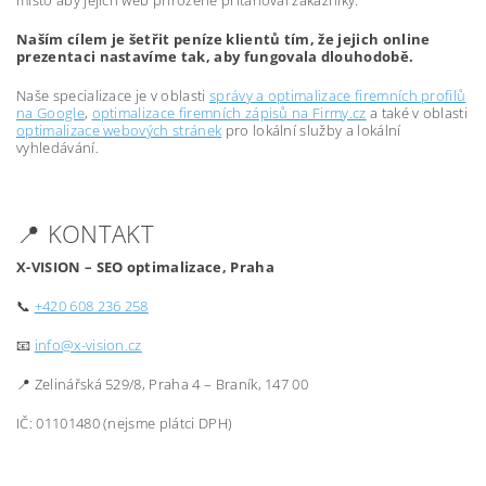
místo aby jejich web přirozeně přitahoval zákazníky.
Naším cílem je šetřit peníze klientů tím, že jejich online
prezentaci nastavíme tak, aby fungovala dlouhodobě.
Naše specializace je v oblasti
správy a optimalizace firemních profilů
na Google
,
optimalizace firemních zápisů na Firmy.cz
a také v oblasti
optimalizace webových stránek
pro lokální služby a lokální
vyhledávání.
📍 KONTAKT
X-VISION – SEO optimalizace, Praha
📞
+420 608 236 258
📧
info@x-vision.cz
📍 Zelinářská 529/8, Praha 4 – Braník, 147 00
IČ: 01101480 (nejsme plátci DPH)