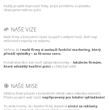
Každý projekt doprovází fotky, popis problému a výsledku.
Ukazujeme reálnou práci.
🌱 NAŠE VIZE
Malé firmy a živnostníci často soupeří s velkými hráči, kteří mají
milionové rozpočty na reklamu.
Věříme, že
i malé firmy si zaslouží funkční marketing, který
přináší výsledky – za férovou cenu.
Pomáháme těm, kdo tvoří základ ekonomiky –
lokálním firmám,
které odvádějí kvalitní práci
a chtějí být vidět.
🎯 NAŠE MISE
Většina firem působí v konkrétním městě nebo několika okolních.
Přesto je jejich web často
nepřipravený pro lokální vyhledávání
.
To vede k tomu, že i kvalitní firmy zbytečně
utrácí za reklamy
,