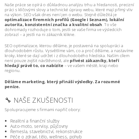
Naše práce se opírá o důkladnou analýzu trhu a hledanosti, precizní
práci s klíčovými slovy a technické úpravy webu, které mají přímý vliv
na výkon. SEO však dnes není jen o webu. Stejně důležitá je
optimalizace firemních profilů (Google i Seznam), lokální
autorita, konzistentní značka a kvalitní obsah
. To vše
dohromady rozhoduje o tom, jestli se vaše firma ve výsledcích
zobrazí – a jestli na ni zákazník klikne.
SEO optimalizace, kterou děláme, je postavená na spolupráci a
dlouhodobém růstu. Vysvětlíme vám, co a proč děláme, a nastavíme
kroky, které se dají udržet i z dlouhodobého hlediska. Naším cílem
není pouze zvýšit návštěvnost, ale
přivést zákazníky, kteří
hledají právě to, co nabízíte
– ve vašem městě, kraji nebo
regionu.
Děláme marketing, který přináší výsledky. Za rozumné
peníze.
🔧 NAŠE ZKUŠENOSTI
Spolupracujeme s firmami napříč obory:
Realitní a finanční služby
Auto-moto, servisy, půjčovny
Řemesla, stavebnictví, rekonstrukce
Péče o zdraví, tělo, wellness, pohyb