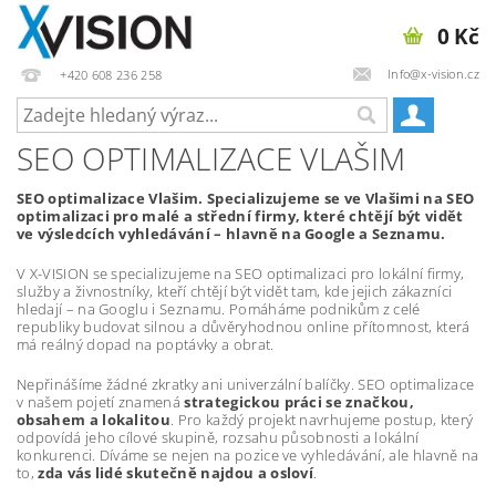
0 Kč
Info@x-vision.cz
+420 608 236 258
SEO OPTIMALIZACE VLAŠIM
SEO optimalizace Vlašim. Specializujeme se ve Vlašimi na SEO
optimalizaci pro malé a střední firmy, které chtějí být vidět
ve výsledcích vyhledávání – hlavně na Google a Seznamu.
V X-VISION se specializujeme na SEO optimalizaci pro lokální firmy,
služby a živnostníky, kteří chtějí být vidět tam, kde jejich zákazníci
hledají – na Googlu i Seznamu. Pomáháme podnikům z celé
republiky budovat silnou a důvěryhodnou online přítomnost, která
má reálný dopad na poptávky a obrat.
Nepřinášíme žádné zkratky ani univerzální balíčky. SEO optimalizace
v našem pojetí znamená
strategickou práci se značkou,
obsahem a lokalitou
. Pro každý projekt navrhujeme postup, který
odpovídá jeho cílové skupině, rozsahu působnosti a lokální
konkurenci. Díváme se nejen na pozice ve vyhledávání, ale hlavně na
to,
zda vás lidé skutečně najdou a osloví
.