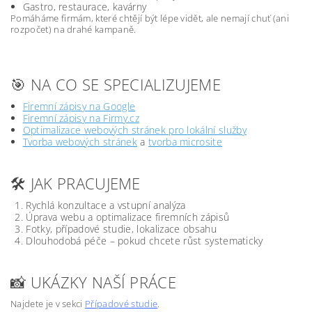
Gastro, restaurace, kavárny
Pomáháme firmám, které chtějí být lépe vidět, ale nemají chuť (ani
rozpočet) na drahé kampaně.
🎯 NA CO SE SPECIALIZUJEME
Firemní zápisy na Google
Firemní zápisy na Firmy.cz
Optimalizace webových stránek pro lokální služby
Tvorba webových stránek
a
tvorba microsite
🛠️ JAK PRACUJEME
Rychlá konzultace a vstupní analýza
Úprava webu a optimalizace firemních zápisů
Fotky, případové studie, lokalizace obsahu
Dlouhodobá péče – pokud chcete růst systematicky
📸 UKÁZKY NAŠÍ PRÁCE
Najdete je v sekci
Případové studie
.