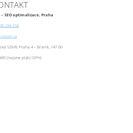
KONTAKT
 – SEO optimalizace, Praha
08 236 258
-vision.cz
řská 529/8, Praha 4 – Braník, 147 00
480 (nejsme plátci DPH)