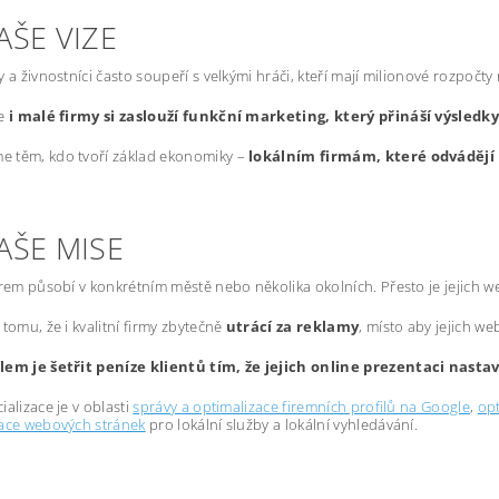
AŠE VIZE
y a živnostníci často soupeří s velkými hráči, kteří mají milionové rozpočty
že
i malé firmy si zaslouží funkční marketing, který přináší výsledk
 těm, kdo tvoří základ ekonomiky –
lokálním firmám, které odvádějí 
AŠE MISE
irem působí v konkrétním městě nebo několika okolních. Přesto je jejich 
 tomu, že i kvalitní firmy zbytečně
utrácí za reklamy
, místo aby jejich we
lem je šetřit peníze klientů tím, že jejich online prezentaci nast
ializace je v oblasti
správy a optimalizace firemních profilů na Google
,
opt
zace webových stránek
pro lokální služby a lokální vyhledávání.