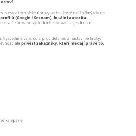
 osloví
.
mi slovy a technické úpravy webu, které mají přímý vliv na
profilů (Google i Seznam), lokální autorita,
se vaše firma ve výsledcích zobrazí – a jestli na ni
 Vysvětlíme vám, co a proč děláme, a nastavíme kroky,
těvnost, ale
přivést zákazníky, kteří hledají právě to,
rahé kampaně.