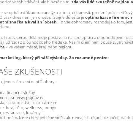
pozice ve vyhledávání, ale hlavně na to,
zda vás lidé skutečně najdou a
e se opírá o důkladnou analýzu trhu a hledanosti, precizní práci s klíčový
O však dnes není jen o webu. Stejně důležitá je
optimalizace firemních 
ntní značka a kvalitní obsah
. To vše dohromady rozhoduje o tom, jestli 
likne.
alizace, kterou děláme, je postavená na spolupráci a dlouhodobém růstu.
dají udržet i z dlouhodobého hlediska. Naším cílem není pouze zvýšit návš
íte
– ve vašem městě, kraji nebo regionu.
arketing, který přináší výsledky. Za rozumné peníze.
NAŠE ZKUŠENOSTI
ujeme s firmami napříč obory:
ní a finanční služby
oto, servisy, půjčovny
a, stavebnictví, rekonstrukce
 zdraví, tělo, wellness, pohyb
, restaurace, kavárny
firmám, které chtějí být lépe vidět, ale nemají chuť (ani rozpočet) na d