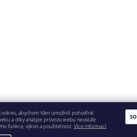
cookies, abychom Vám umožnili pohodlné
SO
webu a díky analýze provozu webu neustále
Lokality
jeho funkce, výkon a použitelnost.
Více informací