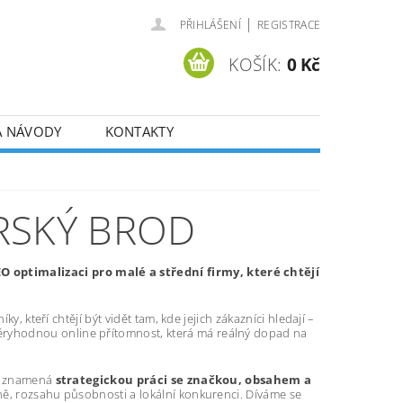
|
PŘIHLÁŠENÍ
REGISTRACE
KOŠÍK:
0 Kč
A NÁVODY
KONTAKTY
RSKÝ BROD
 optimalizaci pro malé a střední firmy, které chtějí
y, kteří chtějí být vidět tam, kde jejich zákazníci hledají –
ryhodnou online přítomnost, která má reálný dopad na
tí znamená
strategickou práci se značkou, obsahem a
ně, rozsahu působnosti a lokální konkurenci. Díváme se