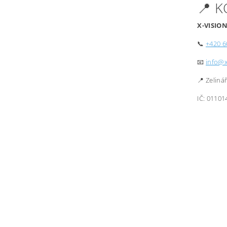
📍 
X-VISION
📞
+420 6
📧
info@x
📍 Zeliná
IČ: 01101