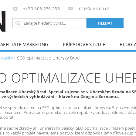
Info@x-vision.cz
+420 608 236 258
AFFILIATE MARKETING
PŘÍPADOVÉ STUDIE
BLOG 
okality
SEO optimalizace Uherský Brod
O OPTIMALIZACE UHE
malizace Uherský Brod. Specializujeme se v Uherském Brodu na SEO
t ve výsledcích vyhledávání – hlavně na Google a Seznamu.
 se specializujeme na SEO optimalizaci pro lokální firmy, služby a živnostník
u i Seznamu. Pomáháme podnikům z celé republiky budovat silnou a důvě
a obrat.
me žádné zkratky ani univerzální balíčky. SEO optimalizace v našem poje
u
. Pro každý projekt navrhujeme postup, který odpovídá jeho cílové skupi