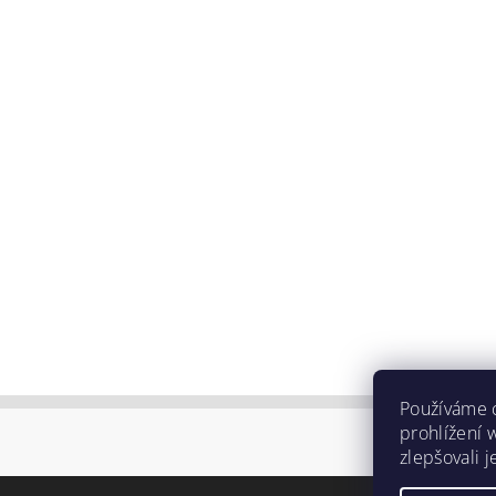
Používáme 
prohlížení 
zlepšovali 