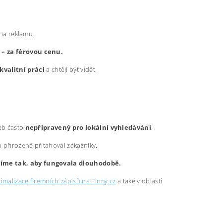
 na reklamu.
y – za férovou cenu.
kvalitní práci
a chtějí být vidět.
web často
nepřipravený pro lokální vyhledávání
.
b přirozeně přitahoval zákazníky.
avíme tak, aby fungovala dlouhodobě.
imalizace firemních zápisů na Firmy.cz
a také v oblasti