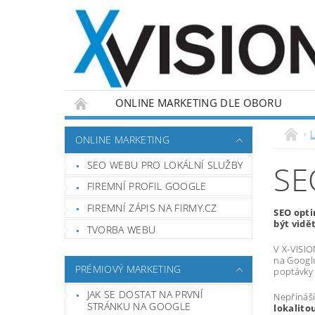
ONLINE MARKETING DLE OBORU
L
ONLINE MARKETING
SEO WEBU PRO LOKÁLNÍ SLUŽBY
SE
FIREMNÍ PROFIL GOOGLE
FIREMNÍ ZÁPIS NA FIRMY.CZ
SEO opti
být vidě
TVORBA WEBU
V X-VISION
na Googl
PRÉMIOVÝ MARKETING
poptávky 
JAK SE DOSTAT NA PRVNÍ
Nepřináší
STRÁNKU NA GOOGLE
lokalito