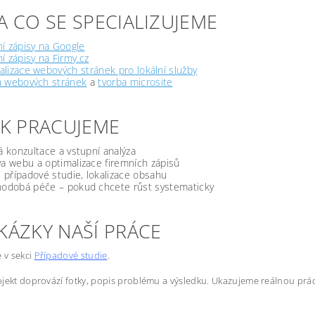
A CO SE SPECIALIZUJEME
í zápisy na Google
í zápisy na Firmy.cz
lizace webových stránek pro lokální služby
a webových stránek
a
tvorba microsite
JAK PRACUJEME
á konzultace a vstupní analýza
a webu a optimalizace firemních zápisů
, případové studie, lokalizace obsahu
odobá péče – pokud chcete růst systematicky
KÁZKY NAŠÍ PRÁCE
e v sekci
Případové studie
.
jekt doprovází fotky, popis problému a výsledku. Ukazujeme reálnou prác