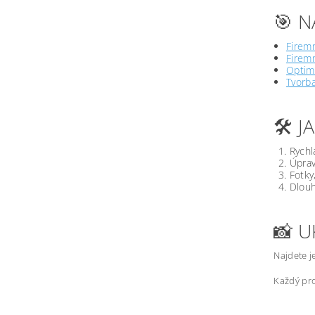
🎯 N
Firemn
Firemn
Optima
Tvorb
🛠️ 
Rychl
Úprav
Fotky
Dlouh
📸 U
Najdete j
Každý pro