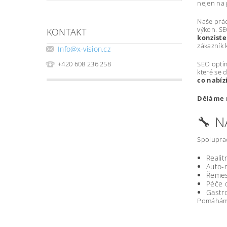
nejen na 
Naše prác
výkon. SE
KONTAKT
konziste
zákazník k
Info
@
x-vision.cz
SEO optim
+420 608 236 258
které se 
co nabíz
Děláme m
🔧 
Spoluprac
Realit
Auto-m
Řemesl
Péče o
Gastro
Pomáháme 