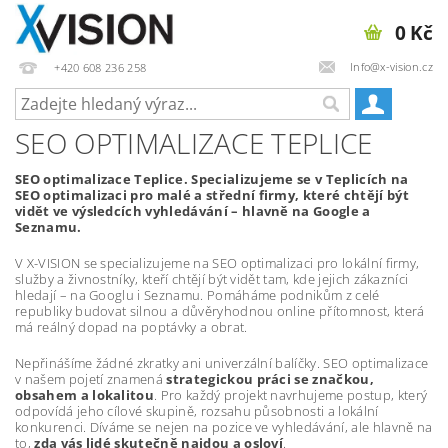
0 Kč
Info@x-vision.cz
+420 608 236 258
SEO OPTIMALIZACE TEPLICE
SEO optimalizace Teplice. Specializujeme se v Teplicích na
SEO optimalizaci pro malé a střední firmy, které chtějí být
vidět ve výsledcích vyhledávání – hlavně na Google a
Seznamu.
V X-VISION se specializujeme na SEO optimalizaci pro lokální firmy,
služby a živnostníky, kteří chtějí být vidět tam, kde jejich zákazníci
hledají – na Googlu i Seznamu. Pomáháme podnikům z celé
republiky budovat silnou a důvěryhodnou online přítomnost, která
má reálný dopad na poptávky a obrat.
Nepřinášíme žádné zkratky ani univerzální balíčky. SEO optimalizace
v našem pojetí znamená
strategickou práci se značkou,
obsahem a lokalitou
. Pro každý projekt navrhujeme postup, který
odpovídá jeho cílové skupině, rozsahu působnosti a lokální
konkurenci. Díváme se nejen na pozice ve vyhledávání, ale hlavně na
to,
zda vás lidé skutečně najdou a osloví
.