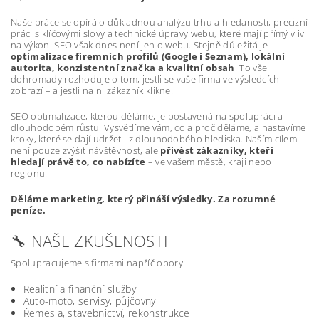
Naše práce se opírá o důkladnou analýzu trhu a hledanosti, precizní
práci s klíčovými slovy a technické úpravy webu, které mají přímý vliv
na výkon. SEO však dnes není jen o webu. Stejně důležitá je
optimalizace firemních profilů (Google i Seznam), lokální
autorita, konzistentní značka a kvalitní obsah
. To vše
dohromady rozhoduje o tom, jestli se vaše firma ve výsledcích
zobrazí – a jestli na ni zákazník klikne.
SEO optimalizace, kterou děláme, je postavená na spolupráci a
dlouhodobém růstu. Vysvětlíme vám, co a proč děláme, a nastavíme
kroky, které se dají udržet i z dlouhodobého hlediska. Naším cílem
není pouze zvýšit návštěvnost, ale
přivést zákazníky, kteří
hledají právě to, co nabízíte
– ve vašem městě, kraji nebo
regionu.
Děláme marketing, který přináší výsledky. Za rozumné
peníze.
🔧 NAŠE ZKUŠENOSTI
Spolupracujeme s firmami napříč obory:
Realitní a finanční služby
Auto-moto, servisy, půjčovny
Řemesla, stavebnictví, rekonstrukce