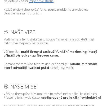
Najdete je v sekci
Případové studie
.
Každý projekt doprovází fotky, popis problému a výsledku.
Ukazujeme reálnou práci.
🌱 NAŠE VIZE
Malé firmy a živnostníci často soupeří s velkými hráči, kteří mají
milionové rozpočty na reklamu.
Věříme, že
i malé firmy si zaslouží funkční marketing, který
přináší výsledky – za férovou cenu.
Pomáháme těm, kdo tvoří základ ekonomiky –
lokálním firmám,
které odvádějí kvalitní práci
a chtějí být vidět.
🎯 NAŠE MISE
Většina firem působí v konkrétním městě nebo několika okolních.
Přesto je jejich web často
nepřipravený pro lokální vyhledávání
.