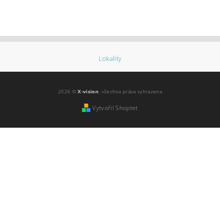
Lokality
2026 ©
X-vision
, všechna práva vyhrazena
Vytvořil Shoptet