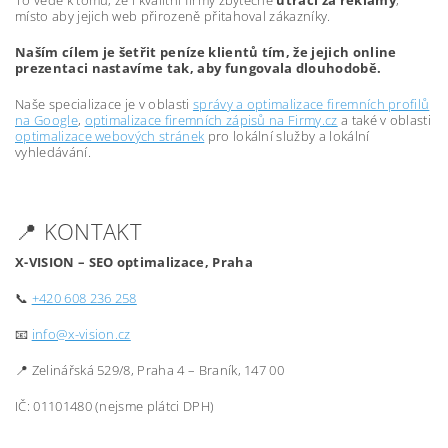
To vede k tomu, že i kvalitní firmy zbytečně
utrácí za reklamy
,
místo aby jejich web přirozeně přitahoval zákazníky.
Naším cílem je šetřit peníze klientů tím, že jejich online
prezentaci nastavíme tak, aby fungovala dlouhodobě.
Naše specializace je v oblasti
správy a optimalizace firemních profilů
na Google
,
optimalizace firemních zápisů na Firmy.cz
a také v oblasti
optimalizace webových stránek
pro lokální služby a lokální
vyhledávání.
📍 KONTAKT
X-VISION – SEO optimalizace, Praha
📞
+420 608 236 258
📧
info@x-vision.cz
📍 Zelinářská 529/8, Praha 4 – Braník, 147 00
IČ: 01101480 (nejsme plátci DPH)