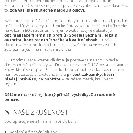
odpovídá jeho cílové skupině, rozsahu působnosti a lokální
konkurenci. Díváme se nejen na pozice ve vyhledávání, ale hlavně na
to,
zda vás lidé skutečně najdou a osloví
.
Naše práce se opírá o důkladnou analýzu trhu a hledanosti, precizní
práci s klíčovými slovy a technické úpravy webu, které mají přímý vliv
na výkon. SEO však dnes není jen o webu. Stejně důležitá je
optimalizace firemních profilů (Google i Seznam), lokální
autorita, konzistentní značka a kvalitní obsah
. To vše
dohromady rozhoduje o tom, jestli se vaše firma ve výsledcích
zobrazí – a jestli na ni zákazník klikne.
SEO optimalizace, kterou děláme, je postavená na spolupráci a
dlouhodobém růstu. Vysvětlíme vám, co a proč děláme, a nastavíme
kroky, které se dají udržet i z dlouhodobého hlediska. Naším cílem
není pouze zvýšit návštěvnost, ale
přivést zákazníky, kteří
hledají právě to, co nabízíte
– ve vašem městě, kraji nebo
regionu.
Děláme marketing, který přináší výsledky. Za rozumné
peníze.
🔧 NAŠE ZKUŠENOSTI
Spolupracujeme s firmami napříč obory:
Realitní a finanční služby