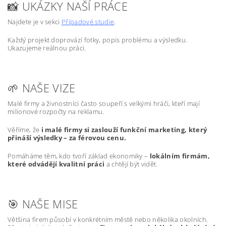
📸 UKÁZKY NAŠÍ PRÁCE
Najdete je v sekci
Případové studie
.
Každý projekt doprovází fotky, popis problému a výsledku.
Ukazujeme reálnou práci.
🌱 NAŠE VIZE
Malé firmy a živnostníci často soupeří s velkými hráči, kteří mají
milionové rozpočty na reklamu.
Věříme, že
i malé firmy si zaslouží funkční marketing, který
přináší výsledky – za férovou cenu.
Pomáháme těm, kdo tvoří základ ekonomiky –
lokálním firmám,
které odvádějí kvalitní práci
a chtějí být vidět.
🎯 NAŠE MISE
Většina firem působí v konkrétním městě nebo několika okolních.