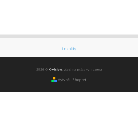
Lokality
2026 ©
X-vision
, všechna práva vyhrazena
Vytvořil Shoptet