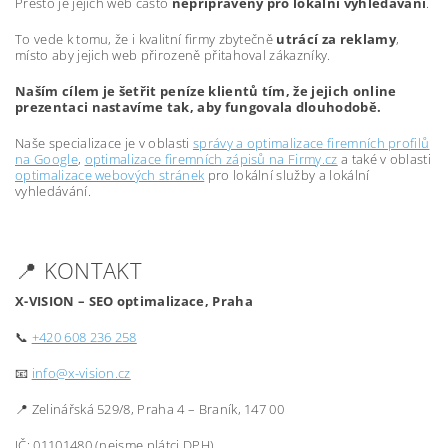
Přesto je jejich web často
nepřipravený pro lokální vyhledávání
.
To vede k tomu, že i kvalitní firmy zbytečně
utrácí za reklamy
,
místo aby jejich web přirozeně přitahoval zákazníky.
Naším cílem je šetřit peníze klientů tím, že jejich online
prezentaci nastavíme tak, aby fungovala dlouhodobě.
Naše specializace je v oblasti
správy a optimalizace firemních profilů
na Google
,
optimalizace firemních zápisů na Firmy.cz
a také v oblasti
optimalizace webových stránek
pro lokální služby a lokální
vyhledávání.
📍 KONTAKT
X-VISION – SEO optimalizace, Praha
📞
+420 608 236 258
📧
info@x-vision.cz
📍 Zelinářská 529/8, Praha 4 – Braník, 147 00
IČ: 01101480 (nejsme plátci DPH)