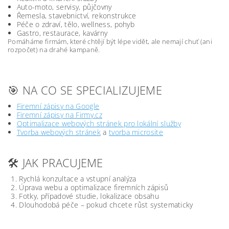
Auto-moto, servisy, půjčovny
Řemesla, stavebnictví, rekonstrukce
Péče o zdraví, tělo, wellness, pohyb
Gastro, restaurace, kavárny
Pomáháme firmám, které chtějí být lépe vidět, ale nemají chuť (ani
rozpočet) na drahé kampaně.
🎯 NA CO SE SPECIALIZUJEME
Firemní zápisy na Google
Firemní zápisy na Firmy.cz
Optimalizace webových stránek pro lokální služby
Tvorba webových stránek
a
tvorba microsite
🛠️ JAK PRACUJEME
Rychlá konzultace a vstupní analýza
Úprava webu a optimalizace firemních zápisů
Fotky, případové studie, lokalizace obsahu
Dlouhodobá péče – pokud chcete růst systematicky