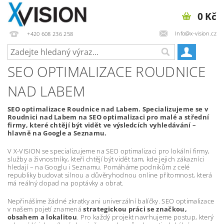
0 Kč
Info@x-vision.cz
+420 608 236 258
SEO OPTIMALIZACE ROUDNICE
NAD LABEM
SEO optimalizace Roudnice nad Labem. Specializujeme se v
Roudnici nad Labem na SEO optimalizaci pro malé a střední
firmy, které chtějí být vidět ve výsledcích vyhledávání –
hlavně na Google a Seznamu.
V X-VISION se specializujeme na SEO optimalizaci pro lokální firmy,
služby a živnostníky, kteří chtějí být vidět tam, kde jejich zákazníci
hledají – na Googlu i Seznamu. Pomáháme podnikům z celé
republiky budovat silnou a důvěryhodnou online přítomnost, která
má reálný dopad na poptávky a obrat.
Nepřinášíme žádné zkratky ani univerzální balíčky. SEO optimalizace
v našem pojetí znamená
strategickou práci se značkou,
obsahem a lokalitou
. Pro každý projekt navrhujeme postup, který