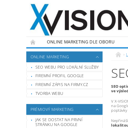
ONLINE MARKETING DLE OBORU
L
ONLINE MARKETING
SEO WEBU PRO LOKÁLNÍ SLUŽBY
SE
FIREMNÍ PROFIL GOOGLE
FIREMNÍ ZÁPIS NA FIRMY.CZ
SEO opti
ve výsle
TVORBA WEBU
V X-VISION
na Googl
PRÉMIOVÝ MARKETING
poptávky 
JAK SE DOSTAT NA PRVNÍ
Nepřináší
STRÁNKU NA GOOGLE
lokalito