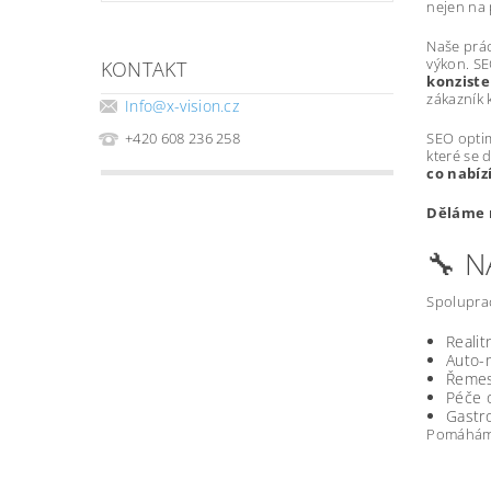
nejen na 
Naše prác
výkon. SE
KONTAKT
konziste
zákazník k
Info
@
x-vision.cz
SEO optim
+420 608 236 258
které se 
co nabíz
Děláme m
🔧 
Spoluprac
Realit
Auto-m
Řemesl
Péče o
Gastro
Pomáháme 