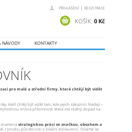
|
PŘIHLÁŠENÍ
REGISTRACE
KOŠÍK:
0 Kč
A NÁVODY
KONTAKTY
OVNÍK
ci pro malé a střední firmy, které chtějí být vidět
y, kteří chtějí být vidět tam, kde jejich zákazníci hledají –
ryhodnou online přítomnost, která má reálný dopad na
tí znamená
strategickou práci se značkou, obsahem a
ně, rozsahu působnosti a lokální konkurenci. Díváme se