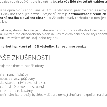
pozice ve vyhledávání, ale hlavně na to,
zda vás lidé skutečně najdou a
e se opírá o důkladnou analýzu trhu a hledanosti, precizní práci s klíčový
O však dnes není jen o webu. Stejně důležitá je
optimalizace firemních 
ntní značka a kvalitní obsah
. To vše dohromady rozhoduje o tom, jestli 
likne.
alizace, kterou děláme, je postavená na spolupráci a dlouhodobém růstu.
dají udržet i z dlouhodobého hlediska. Naším cílem není pouze zvýšit návš
íte
– ve vašem městě, kraji nebo regionu.
arketing, který přináší výsledky. Za rozumné peníze.
NAŠE ZKUŠENOSTI
ujeme s firmami napříč obory:
ní a finanční služby
oto, servisy, půjčovny
a, stavebnictví, rekonstrukce
 zdraví, tělo, wellness, pohyb
, restaurace, kavárny
firmám, které chtějí být lépe vidět, ale nemají chuť (ani rozpočet) na d