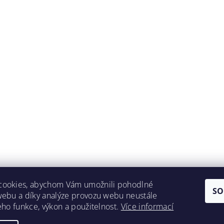
cookies, abychom Vám umožnili pohodlné
SO
webu a díky analýze provozu webu neustále
Lokality
jeho funkce, výkon a použitelnost.
Více informací