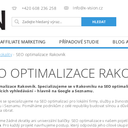
Info@x-vision.cz
+420 608 236 258
AFFILIATE MARKETING
PŘÍPADOVÉ STUDIE
BLOG 
okality
SEO optimalizace Rakovník
O OPTIMALIZACE RAK
malizace Rakovník. Specializujeme se v Rakovníku na SEO optimaliza
dcích vyhledávání – hlavně na Google a Seznamu.
 se specializujeme na SEO optimalizaci pro lokální firmy, služby a živnostník
u i Seznamu. Pomáháme podnikům z celé republiky budovat silnou a důvě
a obrat.
me žádné zkratky ani univerzální balíčky. SEO optimalizace v našem poje
u
. Pro každý projekt navrhujeme postup, který odpovídá jeho cílové skupi