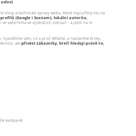
 osloví
.
mi slovy a technické úpravy webu, které mají přímý vliv na
profilů (Google i Seznam), lokální autorita,
se vaše firma ve výsledcích zobrazí – a jestli na ni
 Vysvětlíme vám, co a proč děláme, a nastavíme kroky,
těvnost, ale
přivést zákazníky, kteří hledají právě to,
rahé kampaně.