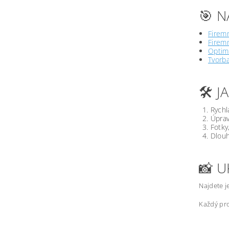
🎯 N
Firemn
Firemn
Optima
Tvorb
🛠️ 
Rychl
Úprav
Fotky
Dlouh
📸 U
Najdete j
Každý pro