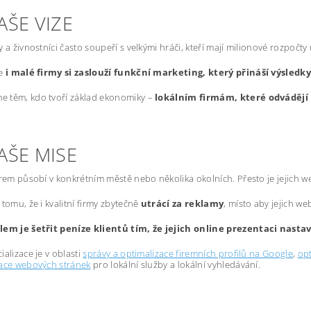
AŠE VIZE
y a živnostníci často soupeří s velkými hráči, kteří mají milionové rozpočty
že
i malé firmy si zaslouží funkční marketing, který přináší výsledk
 těm, kdo tvoří základ ekonomiky –
lokálním firmám, které odvádějí 
AŠE MISE
irem působí v konkrétním městě nebo několika okolních. Přesto je jejich 
 tomu, že i kvalitní firmy zbytečně
utrácí za reklamy
, místo aby jejich we
lem je šetřit peníze klientů tím, že jejich online prezentaci nast
ializace je v oblasti
správy a optimalizace firemních profilů na Google
,
opt
zace webových stránek
pro lokální služby a lokální vyhledávání.