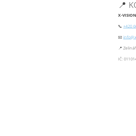
📍 
X-VISION
📞
+420 6
📧
info@x
📍 Zeliná
IČ: 01101