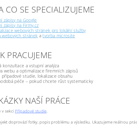
A CO SE SPECIALIZUJEME
í zápisy na Google
í zápisy na Firmy.cz
lizace webových stránek pro lokální služby
a webových stránek
a
tvorba microsite
JAK PRACUJEME
á konzultace a vstupní analýza
a webu a optimalizace firemních zápisů
, případové studie, lokalizace obsahu
odobá péče – pokud chcete růst systematicky
KÁZKY NAŠÍ PRÁCE
e v sekci
Případové studie
.
jekt doprovází fotky, popis problému a výsledku. Ukazujeme reálnou prác