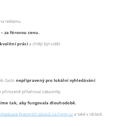
 na reklamu.
y – za férovou cenu.
kvalitní práci
a chtějí být vidět.
web často
nepřipravený pro lokální vyhledávání
.
b přirozeně přitahoval zákazníky.
avíme tak, aby fungovala dlouhodobě.
imalizace firemních zápisů na Firmy.cz
a také v oblasti