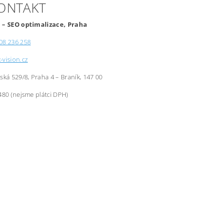
KONTAKT
 – SEO optimalizace, Praha
08 236 258
-vision.cz
řská 529/8, Praha 4 – Braník, 147 00
480 (nejsme plátci DPH)