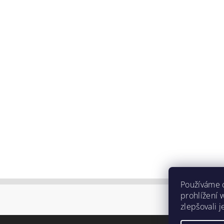
Používáme 
prohlížení 
zlepšovali 