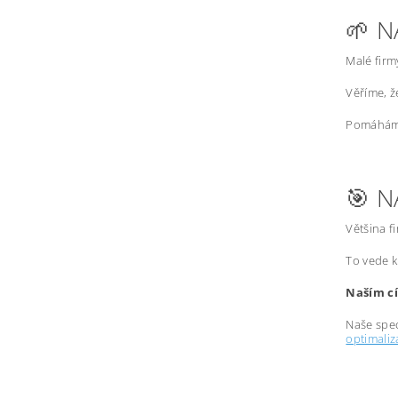
🌱 N
Malé firm
Věříme, 
Pomáháme
🎯 N
Většina f
To vede k
Naším cí
Naše spec
optimali