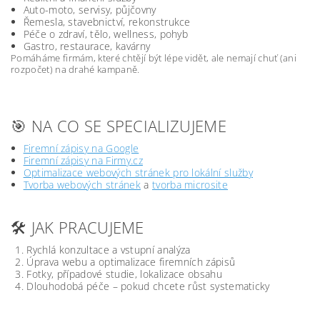
Auto-moto, servisy, půjčovny
Řemesla, stavebnictví, rekonstrukce
Péče o zdraví, tělo, wellness, pohyb
Gastro, restaurace, kavárny
Pomáháme firmám, které chtějí být lépe vidět, ale nemají chuť (ani
rozpočet) na drahé kampaně.
🎯 NA CO SE SPECIALIZUJEME
Firemní zápisy na Google
Firemní zápisy na Firmy.cz
Optimalizace webových stránek pro lokální služby
Tvorba webových stránek
a
tvorba microsite
🛠️ JAK PRACUJEME
Rychlá konzultace a vstupní analýza
Úprava webu a optimalizace firemních zápisů
Fotky, případové studie, lokalizace obsahu
Dlouhodobá péče – pokud chcete růst systematicky