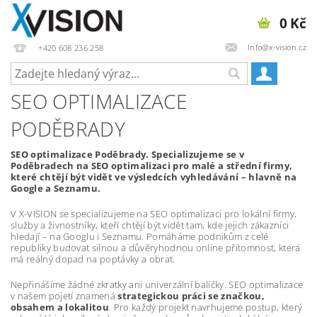
0 Kč
Info@x-vision.cz
+420 608 236 258
SEO OPTIMALIZACE
PODĚBRADY
SEO optimalizace Poděbrady. Specializujeme se v
Poděbradech na SEO optimalizaci pro malé a střední firmy,
které chtějí být vidět ve výsledcích vyhledávání – hlavně na
Google a Seznamu.
V X-VISION se specializujeme na SEO optimalizaci pro lokální firmy,
služby a živnostníky, kteří chtějí být vidět tam, kde jejich zákazníci
hledají – na Googlu i Seznamu. Pomáháme podnikům z celé
republiky budovat silnou a důvěryhodnou online přítomnost, která
má reálný dopad na poptávky a obrat.
Nepřinášíme žádné zkratky ani univerzální balíčky. SEO optimalizace
v našem pojetí znamená
strategickou práci se značkou,
obsahem a lokalitou
. Pro každý projekt navrhujeme postup, který