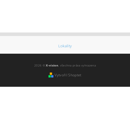
Lokality
2026 ©
X-vision
, všechna práva vyhrazena
Vytvořil Shoptet