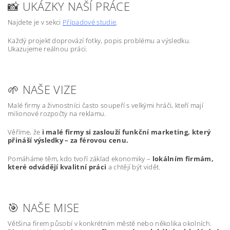
📸 UKÁZKY NAŠÍ PRÁCE
Najdete je v sekci
Případové studie
.
Každý projekt doprovází fotky, popis problému a výsledku.
Ukazujeme reálnou práci.
🌱 NAŠE VIZE
Malé firmy a živnostníci často soupeří s velkými hráči, kteří mají
milionové rozpočty na reklamu.
Věříme, že
i malé firmy si zaslouží funkční marketing, který
přináší výsledky – za férovou cenu.
Pomáháme těm, kdo tvoří základ ekonomiky –
lokálním firmám,
které odvádějí kvalitní práci
a chtějí být vidět.
🎯 NAŠE MISE
Většina firem působí v konkrétním městě nebo několika okolních.