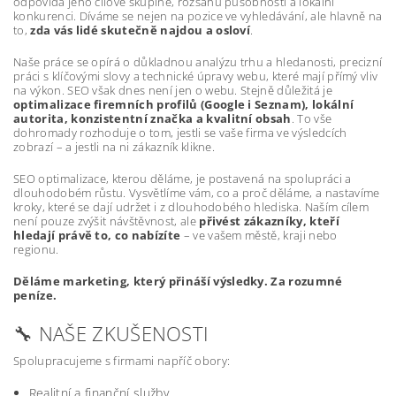
odpovídá jeho cílové skupině, rozsahu působnosti a lokální
konkurenci. Díváme se nejen na pozice ve vyhledávání, ale hlavně na
to,
zda vás lidé skutečně najdou a osloví
.
Naše práce se opírá o důkladnou analýzu trhu a hledanosti, precizní
práci s klíčovými slovy a technické úpravy webu, které mají přímý vliv
na výkon. SEO však dnes není jen o webu. Stejně důležitá je
optimalizace firemních profilů (Google i Seznam), lokální
autorita, konzistentní značka a kvalitní obsah
. To vše
dohromady rozhoduje o tom, jestli se vaše firma ve výsledcích
zobrazí – a jestli na ni zákazník klikne.
SEO optimalizace, kterou děláme, je postavená na spolupráci a
dlouhodobém růstu. Vysvětlíme vám, co a proč děláme, a nastavíme
kroky, které se dají udržet i z dlouhodobého hlediska. Naším cílem
není pouze zvýšit návštěvnost, ale
přivést zákazníky, kteří
hledají právě to, co nabízíte
– ve vašem městě, kraji nebo
regionu.
Děláme marketing, který přináší výsledky. Za rozumné
peníze.
🔧 NAŠE ZKUŠENOSTI
Spolupracujeme s firmami napříč obory:
Realitní a finanční služby