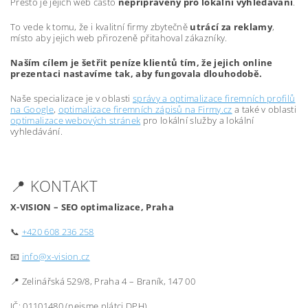
Přesto je jejich web často
nepřipravený pro lokální vyhledávání
.
To vede k tomu, že i kvalitní firmy zbytečně
utrácí za reklamy
,
místo aby jejich web přirozeně přitahoval zákazníky.
Naším cílem je šetřit peníze klientů tím, že jejich online
prezentaci nastavíme tak, aby fungovala dlouhodobě.
Naše specializace je v oblasti
správy a optimalizace firemních profilů
na Google
,
optimalizace firemních zápisů na Firmy.cz
a také v oblasti
optimalizace webových stránek
pro lokální služby a lokální
vyhledávání.
📍 KONTAKT
X-VISION – SEO optimalizace, Praha
📞
+420 608 236 258
📧
info@x-vision.cz
📍 Zelinářská 529/8, Praha 4 – Braník, 147 00
IČ: 01101480 (nejsme plátci DPH)