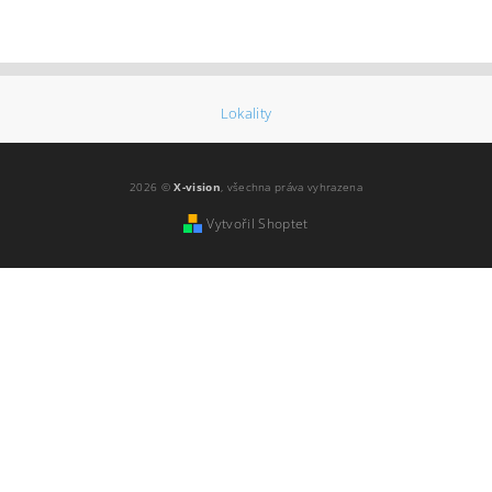
Lokality
2026 ©
X-vision
, všechna práva vyhrazena
Vytvořil Shoptet