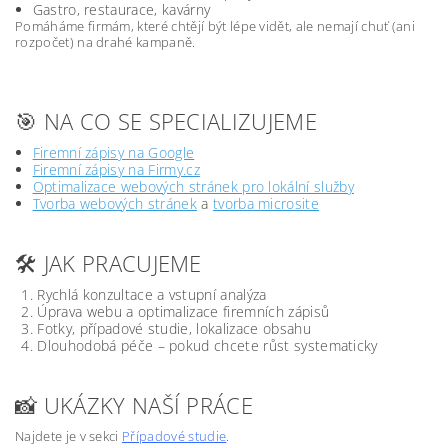
Gastro, restaurace, kavárny
Pomáháme firmám, které chtějí být lépe vidět, ale nemají chuť (ani
rozpočet) na drahé kampaně.
🎯 NA CO SE SPECIALIZUJEME
Firemní zápisy na Google
Firemní zápisy na Firmy.cz
Optimalizace webových stránek pro lokální služby
Tvorba webových stránek
a
tvorba microsite
🛠️ JAK PRACUJEME
Rychlá konzultace a vstupní analýza
Úprava webu a optimalizace firemních zápisů
Fotky, případové studie, lokalizace obsahu
Dlouhodobá péče – pokud chcete růst systematicky
📸 UKÁZKY NAŠÍ PRÁCE
Najdete je v sekci
Případové studie
.