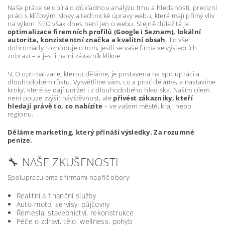
Naše práce se opírá o důkladnou analýzu trhu a hledanosti, precizní
práci s klíčovými slovy a technické úpravy webu, které mají přímý vliv
na výkon. SEO však dnes není jen o webu. Stejně důležitá je
optimalizace firemních profilů (Google i Seznam), lokální
autorita, konzistentní značka a kvalitní obsah
. To vše
dohromady rozhoduje o tom, jestli se vaše firma ve výsledcích
zobrazí – a jestli na ni zákazník klikne.
SEO optimalizace, kterou děláme, je postavená na spolupráci a
dlouhodobém růstu. Vysvětlíme vám, co a proč děláme, a nastavíme
kroky, které se dají udržet i z dlouhodobého hlediska. Naším cílem
není pouze zvýšit návštěvnost, ale
přivést zákazníky, kteří
hledají právě to, co nabízíte
– ve vašem městě, kraji nebo
regionu.
Děláme marketing, který přináší výsledky. Za rozumné
peníze.
🔧 NAŠE ZKUŠENOSTI
Spolupracujeme s firmami napříč obory:
Realitní a finanční služby
Auto-moto, servisy, půjčovny
Řemesla, stavebnictví, rekonstrukce
Péče o zdraví, tělo, wellness, pohyb