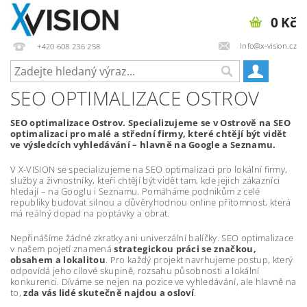
0 Kč
Info@x-vision.cz
+420 608 236 258
SEO OPTIMALIZACE OSTROV
SEO optimalizace Ostrov. Specializujeme se v Ostrově na SEO
optimalizaci pro malé a střední firmy, které chtějí být vidět
ve výsledcích vyhledávání – hlavně na Google a Seznamu.
V X-VISION se specializujeme na SEO optimalizaci pro lokální firmy,
služby a živnostníky, kteří chtějí být vidět tam, kde jejich zákazníci
hledají – na Googlu i Seznamu. Pomáháme podnikům z celé
republiky budovat silnou a důvěryhodnou online přítomnost, která
má reálný dopad na poptávky a obrat.
Nepřinášíme žádné zkratky ani univerzální balíčky. SEO optimalizace
v našem pojetí znamená
strategickou práci se značkou,
obsahem a lokalitou
. Pro každý projekt navrhujeme postup, který
odpovídá jeho cílové skupině, rozsahu působnosti a lokální
konkurenci. Díváme se nejen na pozice ve vyhledávání, ale hlavně na
to,
zda vás lidé skutečně najdou a osloví
.