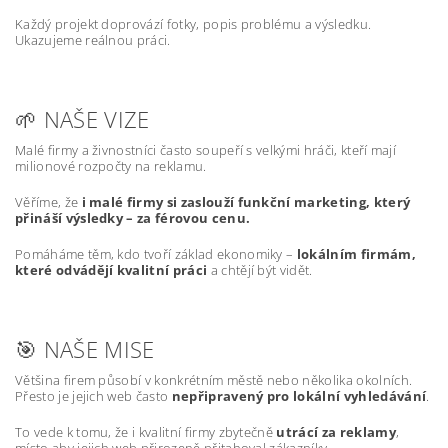
Každý projekt doprovází fotky, popis problému a výsledku.
Ukazujeme reálnou práci.
🌱 NAŠE VIZE
Malé firmy a živnostníci často soupeří s velkými hráči, kteří mají
milionové rozpočty na reklamu.
Věříme, že
i malé firmy si zaslouží funkční marketing, který
přináší výsledky – za férovou cenu.
Pomáháme těm, kdo tvoří základ ekonomiky –
lokálním firmám,
které odvádějí kvalitní práci
a chtějí být vidět.
🎯 NAŠE MISE
Většina firem působí v konkrétním městě nebo několika okolních.
Přesto je jejich web často
nepřipravený pro lokální vyhledávání
.
To vede k tomu, že i kvalitní firmy zbytečně
utrácí za reklamy
,