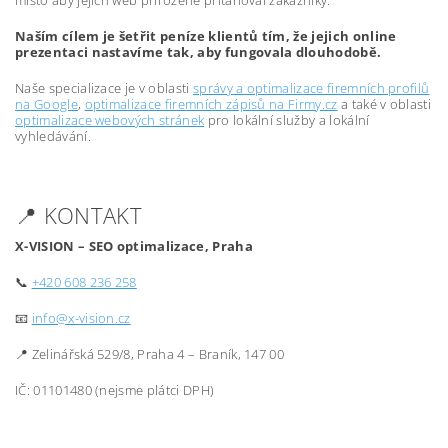
místo aby jejich web přirozeně přitahoval zákazníky.
Naším cílem je šetřit peníze klientů tím, že jejich online
prezentaci nastavíme tak, aby fungovala dlouhodobě.
Naše specializace je v oblasti
správy a optimalizace firemních profilů
na Google
,
optimalizace firemních zápisů na Firmy.cz
a také v oblasti
optimalizace webových stránek
pro lokální služby a lokální
vyhledávání.
📍 KONTAKT
X-VISION – SEO optimalizace, Praha
📞
+420 608 236 258
📧
info@x-vision.cz
📍 Zelinářská 529/8, Praha 4 – Braník, 147 00
IČ: 01101480 (nejsme plátci DPH)