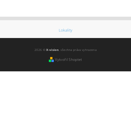
Lokality
2026 ©
X-vision
, všechna práva vyhrazena
Vytvořil Shoptet