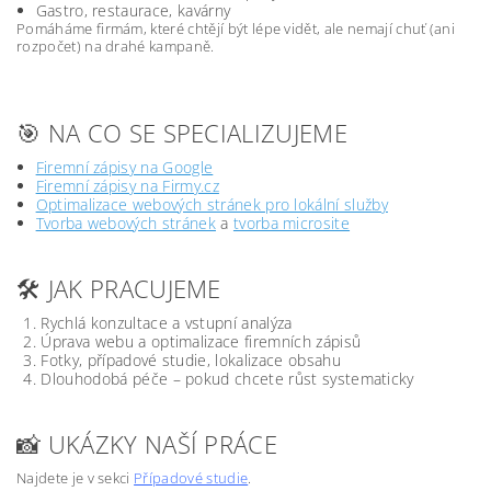
Gastro, restaurace, kavárny
Pomáháme firmám, které chtějí být lépe vidět, ale nemají chuť (ani
rozpočet) na drahé kampaně.
🎯 NA CO SE SPECIALIZUJEME
Firemní zápisy na Google
Firemní zápisy na Firmy.cz
Optimalizace webových stránek pro lokální služby
Tvorba webových stránek
a
tvorba microsite
🛠️ JAK PRACUJEME
Rychlá konzultace a vstupní analýza
Úprava webu a optimalizace firemních zápisů
Fotky, případové studie, lokalizace obsahu
Dlouhodobá péče – pokud chcete růst systematicky
📸 UKÁZKY NAŠÍ PRÁCE
Najdete je v sekci
Případové studie
.