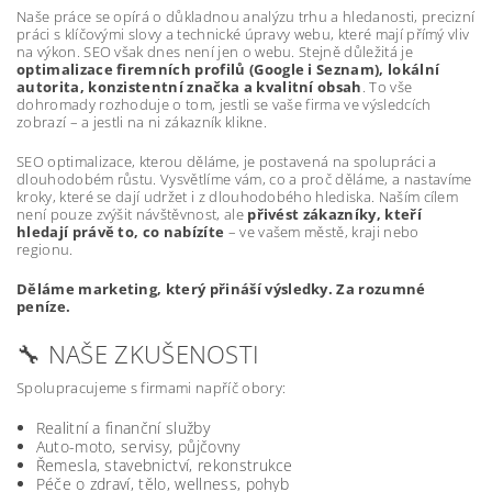
Naše práce se opírá o důkladnou analýzu trhu a hledanosti, precizní
práci s klíčovými slovy a technické úpravy webu, které mají přímý vliv
na výkon. SEO však dnes není jen o webu. Stejně důležitá je
optimalizace firemních profilů (Google i Seznam), lokální
autorita, konzistentní značka a kvalitní obsah
. To vše
dohromady rozhoduje o tom, jestli se vaše firma ve výsledcích
zobrazí – a jestli na ni zákazník klikne.
SEO optimalizace, kterou děláme, je postavená na spolupráci a
dlouhodobém růstu. Vysvětlíme vám, co a proč děláme, a nastavíme
kroky, které se dají udržet i z dlouhodobého hlediska. Naším cílem
není pouze zvýšit návštěvnost, ale
přivést zákazníky, kteří
hledají právě to, co nabízíte
– ve vašem městě, kraji nebo
regionu.
Děláme marketing, který přináší výsledky. Za rozumné
peníze.
🔧 NAŠE ZKUŠENOSTI
Spolupracujeme s firmami napříč obory:
Realitní a finanční služby
Auto-moto, servisy, půjčovny
Řemesla, stavebnictví, rekonstrukce
Péče o zdraví, tělo, wellness, pohyb