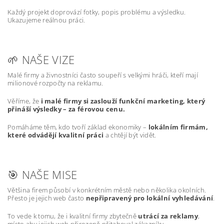
Každý projekt doprovází fotky, popis problému a výsledku.
Ukazujeme reálnou práci.
🌱 NAŠE VIZE
Malé firmy a živnostníci často soupeří s velkými hráči, kteří mají
milionové rozpočty na reklamu.
Věříme, že
i malé firmy si zaslouží funkční marketing, který
přináší výsledky – za férovou cenu.
Pomáháme těm, kdo tvoří základ ekonomiky –
lokálním firmám,
které odvádějí kvalitní práci
a chtějí být vidět.
🎯 NAŠE MISE
Většina firem působí v konkrétním městě nebo několika okolních.
Přesto je jejich web často
nepřipravený pro lokální vyhledávání
.
To vede k tomu, že i kvalitní firmy zbytečně
utrácí za reklamy
,