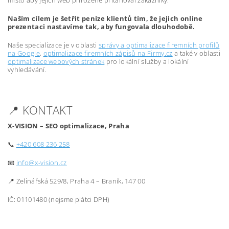
místo aby jejich web přirozeně přitahoval zákazníky.
Naším cílem je šetřit peníze klientů tím, že jejich online
prezentaci nastavíme tak, aby fungovala dlouhodobě.
Naše specializace je v oblasti
správy a optimalizace firemních profilů
na Google
,
optimalizace firemních zápisů na Firmy.cz
a také v oblasti
optimalizace webových stránek
pro lokální služby a lokální
vyhledávání.
📍 KONTAKT
X-VISION – SEO optimalizace, Praha
📞
+420 608 236 258
📧
info@x-vision.cz
📍 Zelinářská 529/8, Praha 4 – Braník, 147 00
IČ: 01101480 (nejsme plátci DPH)