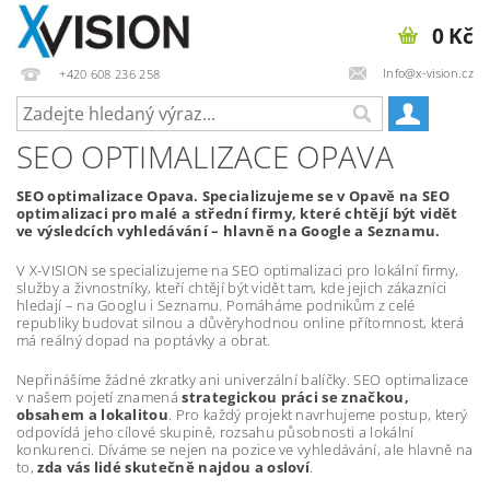
0 Kč
Info@x-vision.cz
+420 608 236 258
SEO OPTIMALIZACE OPAVA
SEO optimalizace Opava. Specializujeme se v Opavě na SEO
optimalizaci pro malé a střední firmy, které chtějí být vidět
ve výsledcích vyhledávání – hlavně na Google a Seznamu.
V X-VISION se specializujeme na SEO optimalizaci pro lokální firmy,
služby a živnostníky, kteří chtějí být vidět tam, kde jejich zákazníci
hledají – na Googlu i Seznamu. Pomáháme podnikům z celé
republiky budovat silnou a důvěryhodnou online přítomnost, která
má reálný dopad na poptávky a obrat.
Nepřinášíme žádné zkratky ani univerzální balíčky. SEO optimalizace
v našem pojetí znamená
strategickou práci se značkou,
obsahem a lokalitou
. Pro každý projekt navrhujeme postup, který
odpovídá jeho cílové skupině, rozsahu působnosti a lokální
konkurenci. Díváme se nejen na pozice ve vyhledávání, ale hlavně na
to,
zda vás lidé skutečně najdou a osloví
.