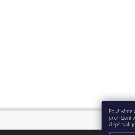
Používáme 
prohlížení 
zlepšovali 