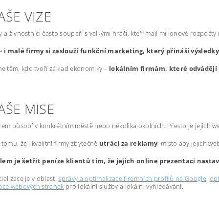
AŠE VIZE
y a živnostníci často soupeří s velkými hráči, kteří mají milionové rozpočty
že
i malé firmy si zaslouží funkční marketing, který přináší výsledk
 těm, kdo tvoří základ ekonomiky –
lokálním firmám, které odvádějí 
AŠE MISE
irem působí v konkrétním městě nebo několika okolních. Přesto je jejich 
 tomu, že i kvalitní firmy zbytečně
utrácí za reklamy
, místo aby jejich we
lem je šetřit peníze klientů tím, že jejich online prezentaci nast
ializace je v oblasti
správy a optimalizace firemních profilů na Google
,
opt
zace webových stránek
pro lokální služby a lokální vyhledávání.