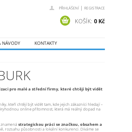
|
PŘIHLÁŠENÍ
REGISTRACE
KOŠÍK:
0 Kč
A NÁVODY
KONTAKTY
MBURK
ci pro malé a střední firmy, které chtějí být vidět
y, kteří chtějí být vidět tam, kde jejich zákazníci hledají –
ryhodnou online přítomnost, která má reálný dopad na
tí znamená
strategickou práci se značkou, obsahem a
ně, rozsahu působnosti a lokální konkurenci. Díváme se