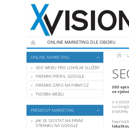
ONLINE MARKETING DLE OBORU
L
ONLINE MARKETING
SEO WEBU PRO LOKÁLNÍ SLUŽBY
SE
FIREMNÍ PROFIL GOOGLE
FIREMNÍ ZÁPIS NA FIRMY.CZ
SEO opti
ve výsle
TVORBA WEBU
V X-VISION
na Googl
PRÉMIOVÝ MARKETING
poptávky 
JAK SE DOSTAT NA PRVNÍ
Nepřináší
STRÁNKU NA GOOGLE
lokalito