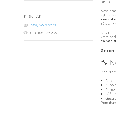
nejen na 
Naše prác
výkon. SE
KONTAKT
konziste
zákazník k
Info
@
x-vision.cz
SEO optim
+420 608 236 258
které se 
co nabíz
Děláme m
🔧 
Spoluprac
Realit
Auto-m
Řemesl
Péče o
Gastro
Pomáháme 