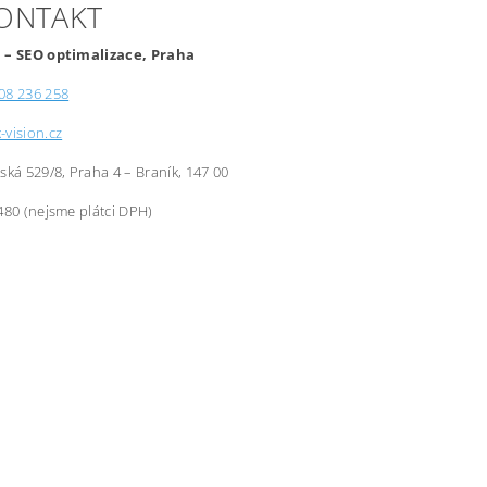
KONTAKT
 – SEO optimalizace, Praha
08 236 258
-vision.cz
řská 529/8, Praha 4 – Braník, 147 00
480 (nejsme plátci DPH)