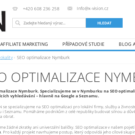
Info@x-vision.cz
+420 608 236 258
AFFILIATE MARKETING
PŘÍPADOVÉ STUDIE
BLOG 
okality
SEO optimalizace Nymburk
O OPTIMALIZACE NY
malizace Nymburk. Specializujeme se v Nymburku na SEO optimaliza
dcích vyhledávání – hlavně na Google a Seznamu.
 se specializujeme na SEO optimalizaci pro lokální firmy, služby a živnostník
u i Seznamu. Pomáháme podnikům z celé republiky budovat silnou a důvě
a obrat.
me žádné zkratky ani univerzální balíčky. SEO optimalizace v našem poje
u
. Pro každý projekt navrhujeme postup, který odpovídá jeho cílové skupi