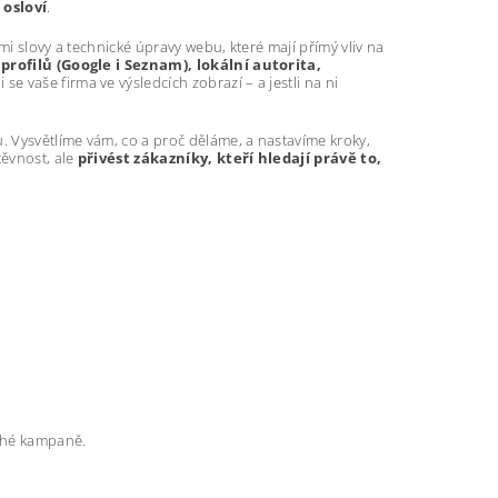
 osloví
.
mi slovy a technické úpravy webu, které mají přímý vliv na
profilů (Google i Seznam), lokální autorita,
se vaše firma ve výsledcích zobrazí – a jestli na ni
 Vysvětlíme vám, co a proč děláme, a nastavíme kroky,
těvnost, ale
přivést zákazníky, kteří hledají právě to,
rahé kampaně.