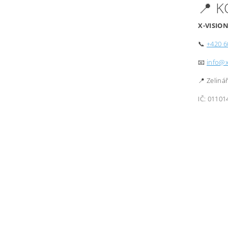
📍 
X-VISION
📞
+420 6
📧
info@x
📍 Zeliná
IČ: 01101