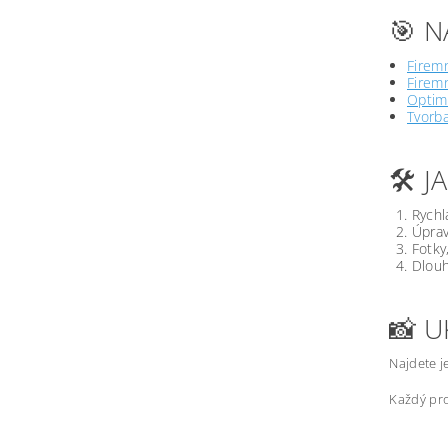
🎯 N
Firemn
Firemn
Optima
Tvorb
🛠️ 
Rychl
Úprav
Fotky
Dlouh
📸 U
Najdete j
Každý pro