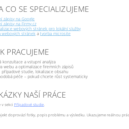
A CO SE SPECIALIZUJEME
í zápisy na Google
í zápisy na Firmy.cz
lizace webových stránek pro lokální služby
a webových stránek
a
tvorba microsite
JAK PRACUJEME
á konzultace a vstupní analýza
a webu a optimalizace firemních zápisů
, případové studie, lokalizace obsahu
odobá péče – pokud chcete růst systematicky
KÁZKY NAŠÍ PRÁCE
e v sekci
Případové studie
.
jekt doprovází fotky, popis problému a výsledku. Ukazujeme reálnou prác