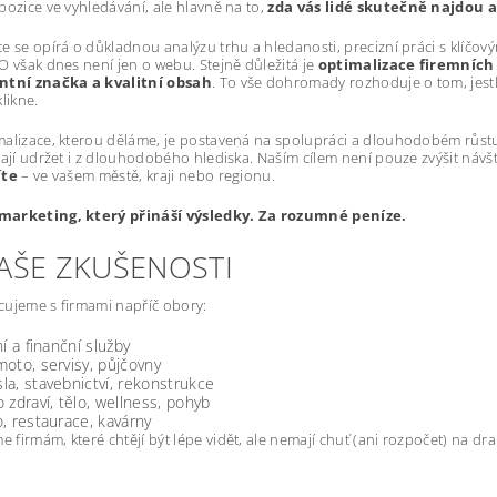
pozice ve vyhledávání, ale hlavně na to,
zda vás lidé skutečně najdou a
e se opírá o důkladnou analýzu trhu a hledanosti, precizní práci s klíčový
O však dnes není jen o webu. Stejně důležitá je
optimalizace firemních 
ntní značka a kvalitní obsah
. To vše dohromady rozhoduje o tom, jestli 
likne.
alizace, kterou děláme, je postavená na spolupráci a dlouhodobém růstu.
dají udržet i z dlouhodobého hlediska. Naším cílem není pouze zvýšit návš
íte
– ve vašem městě, kraji nebo regionu.
arketing, který přináší výsledky. Za rozumné peníze.
NAŠE ZKUŠENOSTI
ujeme s firmami napříč obory:
ní a finanční služby
oto, servisy, půjčovny
a, stavebnictví, rekonstrukce
 zdraví, tělo, wellness, pohyb
, restaurace, kavárny
firmám, které chtějí být lépe vidět, ale nemají chuť (ani rozpočet) na d