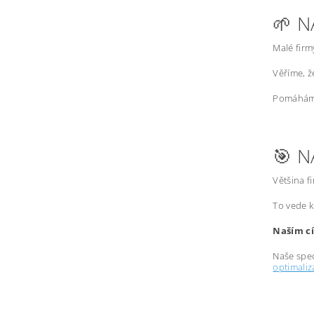
🌱 N
Malé firm
Věříme, 
Pomáháme
🎯 N
Většina f
To vede k
Naším cí
Naše spec
optimali