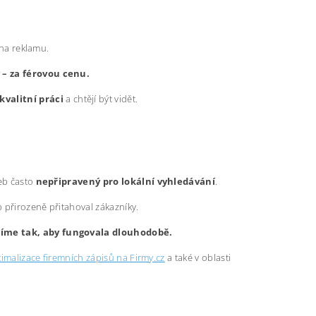
 na reklamu.
y – za férovou cenu.
kvalitní práci
a chtějí být vidět.
web často
nepřipravený pro lokální vyhledávání
.
b přirozeně přitahoval zákazníky.
avíme tak, aby fungovala dlouhodobě.
imalizace firemních zápisů na Firmy.cz
a také v oblasti