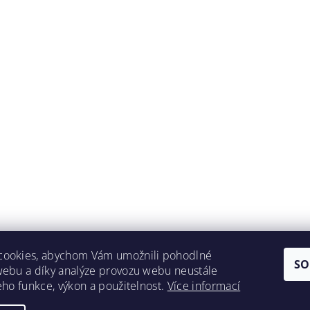
cookies, abychom Vám umožnili pohodlné
SO
webu a díky analýze provozu webu neustále
Lokality
jeho funkce, výkon a použitelnost.
Více informací