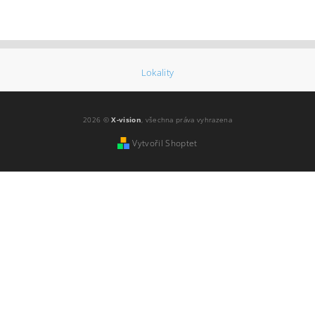
Lokality
2026 ©
X-vision
, všechna práva vyhrazena
Vytvořil Shoptet