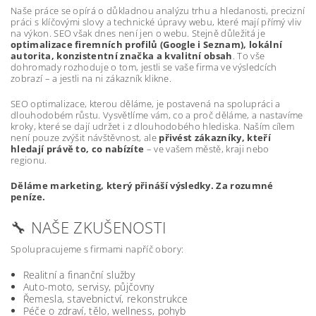
Naše práce se opírá o důkladnou analýzu trhu a hledanosti, precizní
práci s klíčovými slovy a technické úpravy webu, které mají přímý vliv
na výkon. SEO však dnes není jen o webu. Stejně důležitá je
optimalizace firemních profilů (Google i Seznam), lokální
autorita, konzistentní značka a kvalitní obsah
. To vše
dohromady rozhoduje o tom, jestli se vaše firma ve výsledcích
zobrazí – a jestli na ni zákazník klikne.
SEO optimalizace, kterou děláme, je postavená na spolupráci a
dlouhodobém růstu. Vysvětlíme vám, co a proč děláme, a nastavíme
kroky, které se dají udržet i z dlouhodobého hlediska. Naším cílem
není pouze zvýšit návštěvnost, ale
přivést zákazníky, kteří
hledají právě to, co nabízíte
– ve vašem městě, kraji nebo
regionu.
Děláme marketing, který přináší výsledky. Za rozumné
peníze.
🔧 NAŠE ZKUŠENOSTI
Spolupracujeme s firmami napříč obory:
Realitní a finanční služby
Auto-moto, servisy, půjčovny
Řemesla, stavebnictví, rekonstrukce
Péče o zdraví, tělo, wellness, pohyb