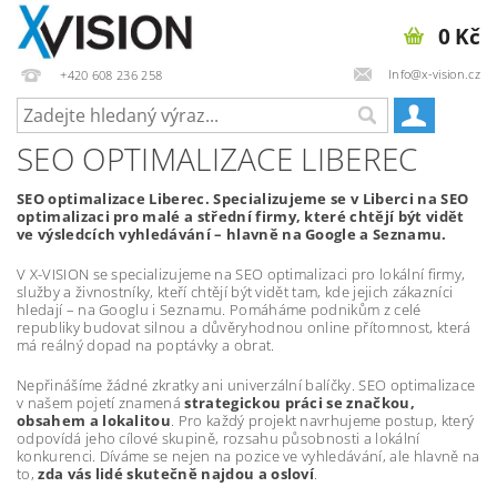
0 Kč
Info@x-vision.cz
+420 608 236 258
SEO OPTIMALIZACE LIBEREC
SEO optimalizace Liberec. Specializujeme se v Liberci na SEO
optimalizaci pro malé a střední firmy, které chtějí být vidět
ve výsledcích vyhledávání – hlavně na Google a Seznamu.
V X-VISION se specializujeme na SEO optimalizaci pro lokální firmy,
služby a živnostníky, kteří chtějí být vidět tam, kde jejich zákazníci
hledají – na Googlu i Seznamu. Pomáháme podnikům z celé
republiky budovat silnou a důvěryhodnou online přítomnost, která
má reálný dopad na poptávky a obrat.
Nepřinášíme žádné zkratky ani univerzální balíčky. SEO optimalizace
v našem pojetí znamená
strategickou práci se značkou,
obsahem a lokalitou
. Pro každý projekt navrhujeme postup, který
odpovídá jeho cílové skupině, rozsahu působnosti a lokální
konkurenci. Díváme se nejen na pozice ve vyhledávání, ale hlavně na
to,
zda vás lidé skutečně najdou a osloví
.