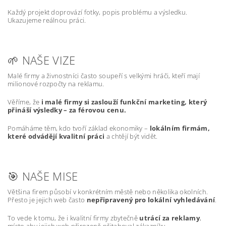
Každý projekt doprovází fotky, popis problému a výsledku.
Ukazujeme reálnou práci.
🌱 NAŠE VIZE
Malé firmy a živnostníci často soupeří s velkými hráči, kteří mají
milionové rozpočty na reklamu.
Věříme, že
i malé firmy si zaslouží funkční marketing, který
přináší výsledky – za férovou cenu.
Pomáháme těm, kdo tvoří základ ekonomiky –
lokálním firmám,
které odvádějí kvalitní práci
a chtějí být vidět.
🎯 NAŠE MISE
Většina firem působí v konkrétním městě nebo několika okolních.
Přesto je jejich web často
nepřipravený pro lokální vyhledávání
.
To vede k tomu, že i kvalitní firmy zbytečně
utrácí za reklamy
,