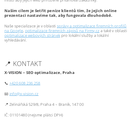
místo aby jejich web přirozeně přitahoval zákazníky.
Naším cílem je šetřit peníze klientů tím, že jejich online
prezentaci nastavíme tak, aby fungovala dlouhodobě.
Naše specializace je v oblasti
správy a optimalizace firemních profilů
na Google
,
optimalizace firemních zápisů na Firmy.cz
a také v oblasti
optimalizace webových stránek
pro lokální služby a lokální
vyhledávání.
📍 KONTAKT
X-VISION – SEO optimalizace, Praha
📞
+420 608 236 258
📧
info@x-vision.cz
📍 Zelinářská 529/8, Praha 4 – Braník, 147 00
IČ: 01101480 (nejsme plátci DPH)