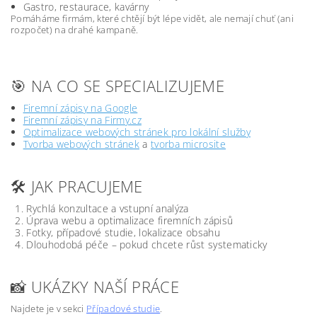
Gastro, restaurace, kavárny
Pomáháme firmám, které chtějí být lépe vidět, ale nemají chuť (ani
rozpočet) na drahé kampaně.
🎯 NA CO SE SPECIALIZUJEME
Firemní zápisy na Google
Firemní zápisy na Firmy.cz
Optimalizace webových stránek pro lokální služby
Tvorba webových stránek
a
tvorba microsite
🛠️ JAK PRACUJEME
Rychlá konzultace a vstupní analýza
Úprava webu a optimalizace firemních zápisů
Fotky, případové studie, lokalizace obsahu
Dlouhodobá péče – pokud chcete růst systematicky
📸 UKÁZKY NAŠÍ PRÁCE
Najdete je v sekci
Případové studie
.