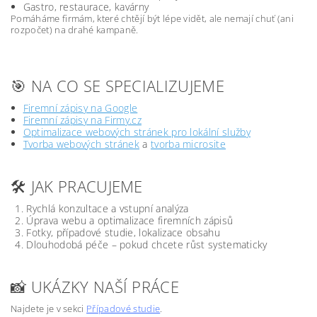
Gastro, restaurace, kavárny
Pomáháme firmám, které chtějí být lépe vidět, ale nemají chuť (ani
rozpočet) na drahé kampaně.
🎯 NA CO SE SPECIALIZUJEME
Firemní zápisy na Google
Firemní zápisy na Firmy.cz
Optimalizace webových stránek pro lokální služby
Tvorba webových stránek
a
tvorba microsite
🛠️ JAK PRACUJEME
Rychlá konzultace a vstupní analýza
Úprava webu a optimalizace firemních zápisů
Fotky, případové studie, lokalizace obsahu
Dlouhodobá péče – pokud chcete růst systematicky
📸 UKÁZKY NAŠÍ PRÁCE
Najdete je v sekci
Případové studie
.