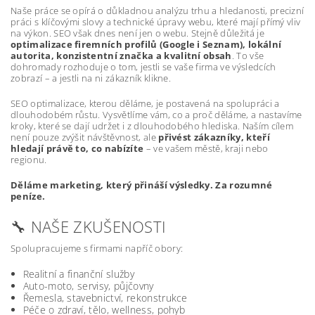
Naše práce se opírá o důkladnou analýzu trhu a hledanosti, precizní
práci s klíčovými slovy a technické úpravy webu, které mají přímý vliv
na výkon. SEO však dnes není jen o webu. Stejně důležitá je
optimalizace firemních profilů (Google i Seznam), lokální
autorita, konzistentní značka a kvalitní obsah
. To vše
dohromady rozhoduje o tom, jestli se vaše firma ve výsledcích
zobrazí – a jestli na ni zákazník klikne.
SEO optimalizace, kterou děláme, je postavená na spolupráci a
dlouhodobém růstu. Vysvětlíme vám, co a proč děláme, a nastavíme
kroky, které se dají udržet i z dlouhodobého hlediska. Naším cílem
není pouze zvýšit návštěvnost, ale
přivést zákazníky, kteří
hledají právě to, co nabízíte
– ve vašem městě, kraji nebo
regionu.
Děláme marketing, který přináší výsledky. Za rozumné
peníze.
🔧 NAŠE ZKUŠENOSTI
Spolupracujeme s firmami napříč obory:
Realitní a finanční služby
Auto-moto, servisy, půjčovny
Řemesla, stavebnictví, rekonstrukce
Péče o zdraví, tělo, wellness, pohyb