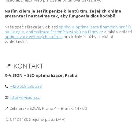
místo aby jejich web přirozeně přitahoval zákazníky.
Naším cílem je šetřit peníze klientů tím, že jejich online
prezentaci nastavíme tak, aby fungovala dlouhodobě.
Naše specializace je v oblasti
správy a optimalizace firemních profilů
na Google
,
optimalizace firemních zápisů na Firmy.cz
a také v oblasti
optimalizace webových stránek
pro lokální služby a lokální
vyhledávání.
📍 KONTAKT
X-VISION – SEO optimalizace, Praha
📞
+420 608 236 258
📧
info@x-vision.cz
📍 Zelinářská 529/8, Praha 4 – Braník, 147 00
IČ: 01101480 (nejsme plátci DPH)