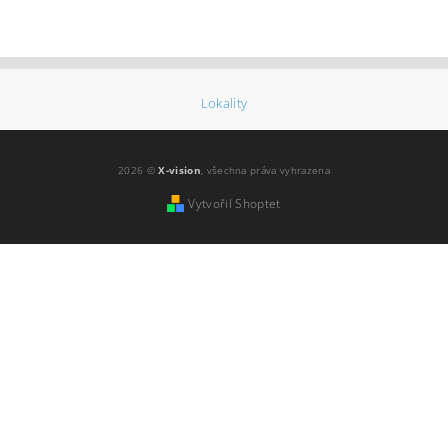
Lokality
2026 ©
X-vision
, všechna práva vyhrazena
Vytvořil Shoptet