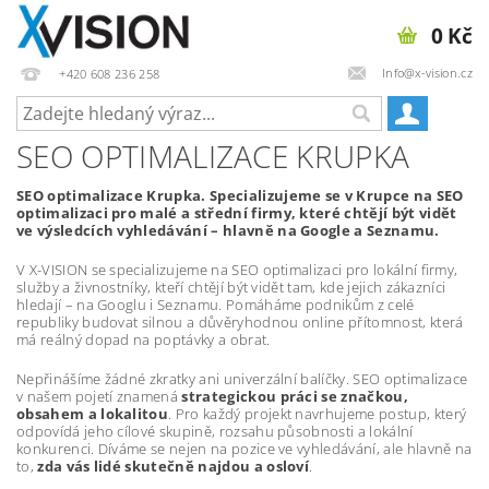
0 Kč
Info@x-vision.cz
+420 608 236 258
SEO OPTIMALIZACE KRUPKA
SEO optimalizace Krupka. Specializujeme se v Krupce na SEO
optimalizaci pro malé a střední firmy, které chtějí být vidět
ve výsledcích vyhledávání – hlavně na Google a Seznamu.
V X-VISION se specializujeme na SEO optimalizaci pro lokální firmy,
služby a živnostníky, kteří chtějí být vidět tam, kde jejich zákazníci
hledají – na Googlu i Seznamu. Pomáháme podnikům z celé
republiky budovat silnou a důvěryhodnou online přítomnost, která
má reálný dopad na poptávky a obrat.
Nepřinášíme žádné zkratky ani univerzální balíčky. SEO optimalizace
v našem pojetí znamená
strategickou práci se značkou,
obsahem a lokalitou
. Pro každý projekt navrhujeme postup, který
odpovídá jeho cílové skupině, rozsahu působnosti a lokální
konkurenci. Díváme se nejen na pozice ve vyhledávání, ale hlavně na
to,
zda vás lidé skutečně najdou a osloví
.