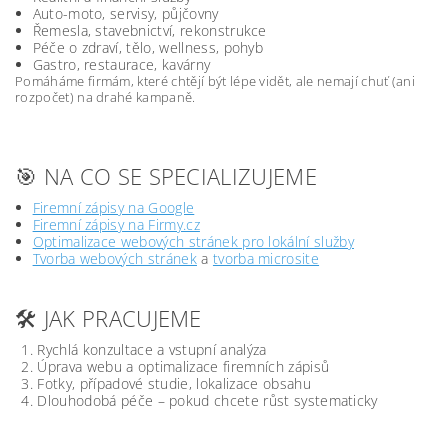
Auto-moto, servisy, půjčovny
Řemesla, stavebnictví, rekonstrukce
Péče o zdraví, tělo, wellness, pohyb
Gastro, restaurace, kavárny
Pomáháme firmám, které chtějí být lépe vidět, ale nemají chuť (ani
rozpočet) na drahé kampaně.
🎯 NA CO SE SPECIALIZUJEME
Firemní zápisy na Google
Firemní zápisy na Firmy.cz
Optimalizace webových stránek pro lokální služby
Tvorba webových stránek
a
tvorba microsite
🛠️ JAK PRACUJEME
Rychlá konzultace a vstupní analýza
Úprava webu a optimalizace firemních zápisů
Fotky, případové studie, lokalizace obsahu
Dlouhodobá péče – pokud chcete růst systematicky