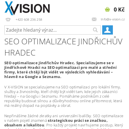
0 Kč
Info@x-vision.cz
+420 608 236 258
SEO OPTIMALIZACE JINDŘICHŮV
HRADEC
SEO optimalizace Jindřichův Hradec. Specializujeme se v
Jindřichově Hradci na SEO optimalizaci pro malé a střední
firmy, které chtějí být vidět ve výsledcích vyhledávání –
hlavně na Google a Seznamu.
V X-VISION se specializujeme na SEO optimalizaci pro lokální firmy,
služby a živnostníky, kteří chtějí být vidět tam, kde jejich zákazníci
hledají – na Googlu i Seznamu. Pomáháme podnikům z celé
republiky budovat silnou a důvěryhodnou online přítomnost, která
má reálný dopad na poptávky a obrat.
Nepřinášíme žádné zkratky ani univerzální balíčky. SEO optimalizace
v našem pojetí znamená
strategickou práci se značkou,
obsahem a lokalitou
. Pro každý projekt navrhujeme postup, který