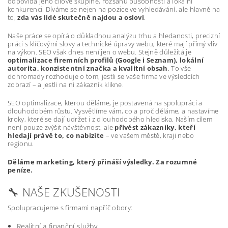
odpovídá jeho cílové skupině, rozsahu působnosti a lokální
konkurenci. Díváme se nejen na pozice ve vyhledávání, ale hlavně na
to,
zda vás lidé skutečně najdou a osloví
.
Naše práce se opírá o důkladnou analýzu trhu a hledanosti, precizní
práci s klíčovými slovy a technické úpravy webu, které mají přímý vliv
na výkon. SEO však dnes není jen o webu. Stejně důležitá je
optimalizace firemních profilů (Google i Seznam), lokální
autorita, konzistentní značka a kvalitní obsah
. To vše
dohromady rozhoduje o tom, jestli se vaše firma ve výsledcích
zobrazí – a jestli na ni zákazník klikne.
SEO optimalizace, kterou děláme, je postavená na spolupráci a
dlouhodobém růstu. Vysvětlíme vám, co a proč děláme, a nastavíme
kroky, které se dají udržet i z dlouhodobého hlediska. Naším cílem
není pouze zvýšit návštěvnost, ale
přivést zákazníky, kteří
hledají právě to, co nabízíte
– ve vašem městě, kraji nebo
regionu.
Děláme marketing, který přináší výsledky. Za rozumné
peníze.
🔧 NAŠE ZKUŠENOSTI
Spolupracujeme s firmami napříč obory:
Realitní a finanční služby