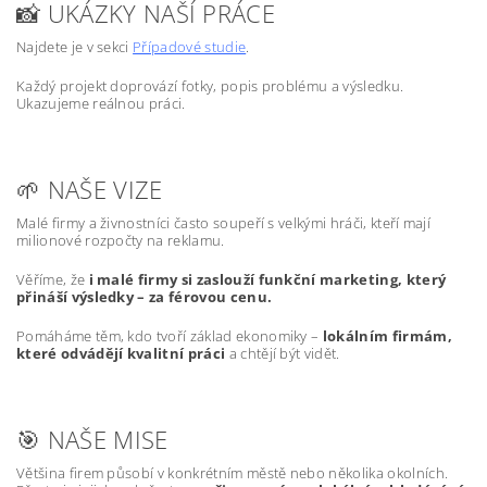
📸 UKÁZKY NAŠÍ PRÁCE
Najdete je v sekci
Případové studie
.
Každý projekt doprovází fotky, popis problému a výsledku.
Ukazujeme reálnou práci.
🌱 NAŠE VIZE
Malé firmy a živnostníci často soupeří s velkými hráči, kteří mají
milionové rozpočty na reklamu.
Věříme, že
i malé firmy si zaslouží funkční marketing, který
přináší výsledky – za férovou cenu.
Pomáháme těm, kdo tvoří základ ekonomiky –
lokálním firmám,
které odvádějí kvalitní práci
a chtějí být vidět.
🎯 NAŠE MISE
Většina firem působí v konkrétním městě nebo několika okolních.