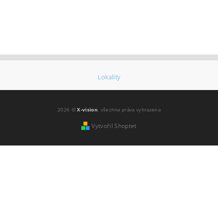
Lokality
2026 ©
X-vision
, všechna práva vyhrazena
Vytvořil Shoptet