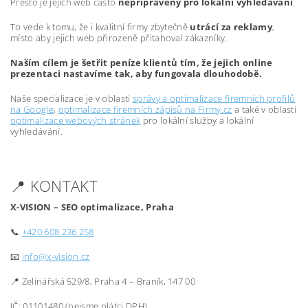
Přesto je jejich web často
nepřipravený pro lokální vyhledávání
.
To vede k tomu, že i kvalitní firmy zbytečně
utrácí za reklamy
,
místo aby jejich web přirozeně přitahoval zákazníky.
Naším cílem je šetřit peníze klientů tím, že jejich online
prezentaci nastavíme tak, aby fungovala dlouhodobě.
Naše specializace je v oblasti
správy a optimalizace firemních profilů
na Google
,
optimalizace firemních zápisů na Firmy.cz
a také v oblasti
optimalizace webových stránek
pro lokální služby a lokální
vyhledávání.
📍 KONTAKT
X-VISION – SEO optimalizace, Praha
📞
+420 608 236 258
📧
info@x-vision.cz
📍 Zelinářská 529/8, Praha 4 – Braník, 147 00
IČ: 01101480 (nejsme plátci DPH)