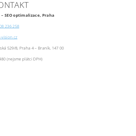
KONTAKT
 – SEO optimalizace, Praha
08 236 258
-vision.cz
řská 529/8, Praha 4 – Braník, 147 00
480 (nejsme plátci DPH)