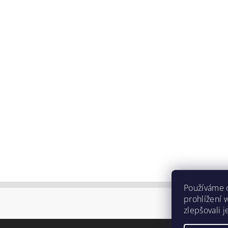
Používáme 
prohlížení 
zlepšovali 