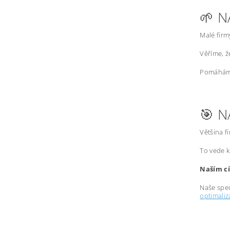
🌱 N
Malé firm
Věříme, 
Pomáháme
🎯 N
Většina f
To vede k
Naším cí
Naše spec
optimali