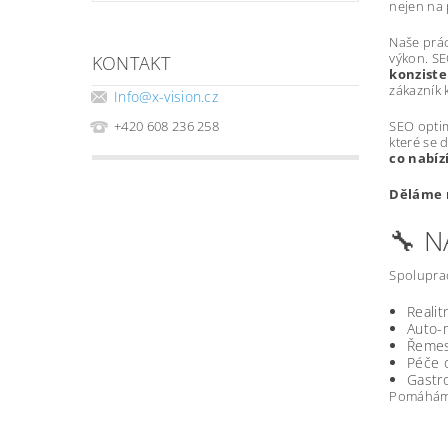
nejen na 
Naše prác
výkon. SE
KONTAKT
konziste
zákazník k
Info
@
x-vision.cz
SEO optim
+420 608 236 258
které se 
co nabíz
Děláme m
🔧 
Spoluprac
Realit
Auto-m
Řemesl
Péče o
Gastro
Pomáháme 