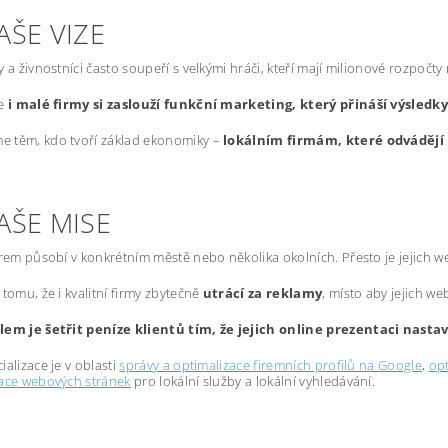
AŠE VIZE
y a živnostníci často soupeří s velkými hráči, kteří mají milionové rozpočty
že
i malé firmy si zaslouží funkční marketing, který přináší výsledk
 těm, kdo tvoří základ ekonomiky –
lokálním firmám, které odvádějí 
AŠE MISE
irem působí v konkrétním městě nebo několika okolních. Přesto je jejich 
 tomu, že i kvalitní firmy zbytečně
utrácí za reklamy
, místo aby jejich we
lem je šetřit peníze klientů tím, že jejich online prezentaci nast
ializace je v oblasti
správy a optimalizace firemních profilů na Google
,
opt
zace webových stránek
pro lokální služby a lokální vyhledávání.