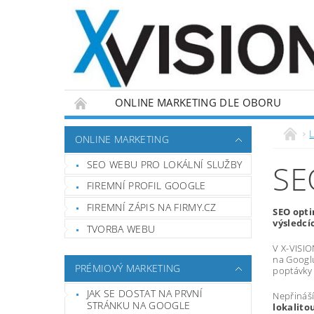
ONLINE MARKETING DLE OBORU
L
ONLINE MARKETING
SEO WEBU PRO LOKÁLNÍ SLUŽBY
SE
FIREMNÍ PROFIL GOOGLE
FIREMNÍ ZÁPIS NA FIRMY.CZ
SEO opti
výsledcí
TVORBA WEBU
V X-VISION
na Googl
PRÉMIOVÝ MARKETING
poptávky 
JAK SE DOSTAT NA PRVNÍ
Nepřináší
STRÁNKU NA GOOGLE
lokalito