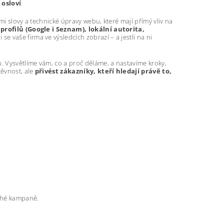
 osloví
.
mi slovy a technické úpravy webu, které mají přímý vliv na
profilů (Google i Seznam), lokální autorita,
se vaše firma ve výsledcích zobrazí – a jestli na ni
 Vysvětlíme vám, co a proč děláme, a nastavíme kroky,
těvnost, ale
přivést zákazníky, kteří hledají právě to,
rahé kampaně.