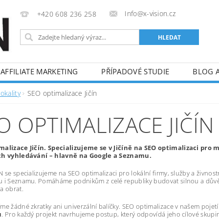
Info@x-vision.cz
+420 608 236 258
AFFILIATE MARKETING
PŘÍPADOVÉ STUDIE
BLOG 
okality
SEO optimalizace Jičín
O OPTIMALIZACE JIČÍN
malizace Jičín. Specializujeme se v Jičíně na SEO optimalizaci pro m
ch vyhledávání – hlavně na Google a Seznamu.
 se specializujeme na SEO optimalizaci pro lokální firmy, služby a živnostník
u i Seznamu. Pomáháme podnikům z celé republiky budovat silnou a důvě
a obrat.
me žádné zkratky ani univerzální balíčky. SEO optimalizace v našem poje
u
. Pro každý projekt navrhujeme postup, který odpovídá jeho cílové skupi