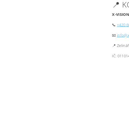
📍 
X-VISION
📞
+420 6
📧
info@x
📍 Zeliná
IČ: 01101