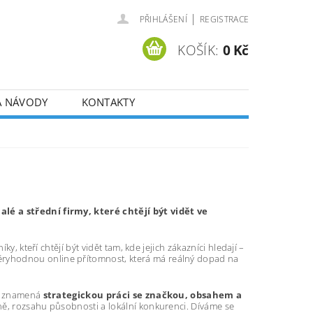
|
PŘIHLÁŠENÍ
REGISTRACE
KOŠÍK:
0 Kč
A NÁVODY
KONTAKTY
alé a střední firmy, které chtějí být vidět ve
y, kteří chtějí být vidět tam, kde jejich zákazníci hledají –
ryhodnou online přítomnost, která má reálný dopad na
tí znamená
strategickou práci se značkou, obsahem a
ně, rozsahu působnosti a lokální konkurenci. Díváme se