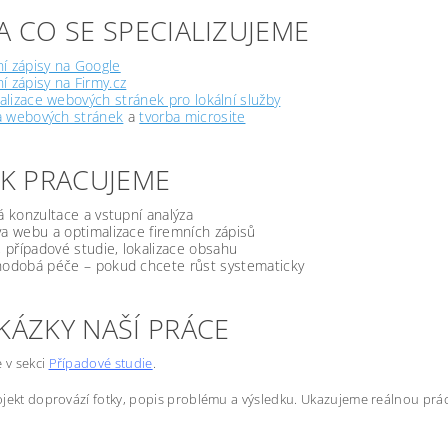
A CO SE SPECIALIZUJEME
í zápisy na Google
í zápisy na Firmy.cz
lizace webových stránek pro lokální služby
a webových stránek
a
tvorba microsite
JAK PRACUJEME
á konzultace a vstupní analýza
a webu a optimalizace firemních zápisů
, případové studie, lokalizace obsahu
odobá péče – pokud chcete růst systematicky
KÁZKY NAŠÍ PRÁCE
e v sekci
Případové studie
.
jekt doprovází fotky, popis problému a výsledku. Ukazujeme reálnou prác