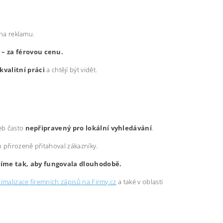
 na reklamu.
y – za férovou cenu.
kvalitní práci
a chtějí být vidět.
web často
nepřipravený pro lokální vyhledávání
.
b přirozeně přitahoval zákazníky.
avíme tak, aby fungovala dlouhodobě.
imalizace firemních zápisů na Firmy.cz
a také v oblasti