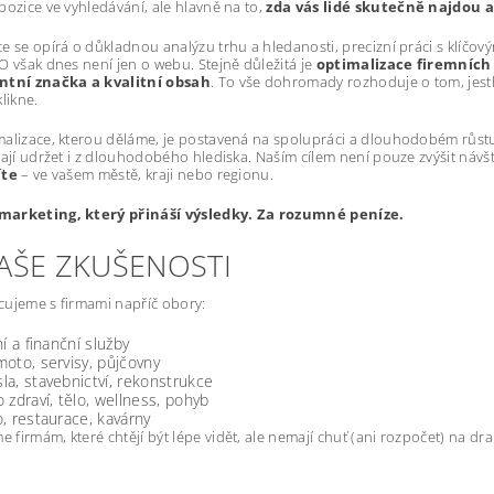
pozice ve vyhledávání, ale hlavně na to,
zda vás lidé skutečně najdou a
e se opírá o důkladnou analýzu trhu a hledanosti, precizní práci s klíčový
O však dnes není jen o webu. Stejně důležitá je
optimalizace firemních 
ntní značka a kvalitní obsah
. To vše dohromady rozhoduje o tom, jestli 
likne.
alizace, kterou děláme, je postavená na spolupráci a dlouhodobém růstu.
dají udržet i z dlouhodobého hlediska. Naším cílem není pouze zvýšit návš
íte
– ve vašem městě, kraji nebo regionu.
arketing, který přináší výsledky. Za rozumné peníze.
NAŠE ZKUŠENOSTI
ujeme s firmami napříč obory:
ní a finanční služby
oto, servisy, půjčovny
a, stavebnictví, rekonstrukce
 zdraví, tělo, wellness, pohyb
, restaurace, kavárny
firmám, které chtějí být lépe vidět, ale nemají chuť (ani rozpočet) na d