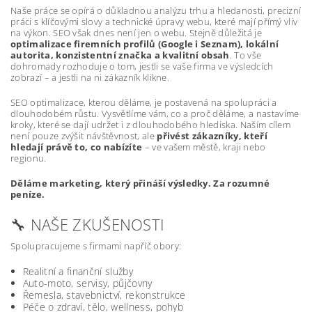
Naše práce se opírá o důkladnou analýzu trhu a hledanosti, precizní
práci s klíčovými slovy a technické úpravy webu, které mají přímý vliv
na výkon. SEO však dnes není jen o webu. Stejně důležitá je
optimalizace firemních profilů (Google i Seznam), lokální
autorita, konzistentní značka a kvalitní obsah
. To vše
dohromady rozhoduje o tom, jestli se vaše firma ve výsledcích
zobrazí – a jestli na ni zákazník klikne.
SEO optimalizace, kterou děláme, je postavená na spolupráci a
dlouhodobém růstu. Vysvětlíme vám, co a proč děláme, a nastavíme
kroky, které se dají udržet i z dlouhodobého hlediska. Naším cílem
není pouze zvýšit návštěvnost, ale
přivést zákazníky, kteří
hledají právě to, co nabízíte
– ve vašem městě, kraji nebo
regionu.
Děláme marketing, který přináší výsledky. Za rozumné
peníze.
🔧 NAŠE ZKUŠENOSTI
Spolupracujeme s firmami napříč obory:
Realitní a finanční služby
Auto-moto, servisy, půjčovny
Řemesla, stavebnictví, rekonstrukce
Péče o zdraví, tělo, wellness, pohyb