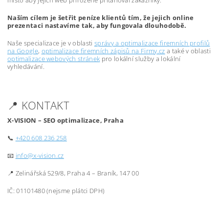
místo aby jejich web přirozeně přitahoval zákazníky.
Naším cílem je šetřit peníze klientů tím, že jejich online
prezentaci nastavíme tak, aby fungovala dlouhodobě.
Naše specializace je v oblasti
správy a optimalizace firemních profilů
na Google
,
optimalizace firemních zápisů na Firmy.cz
a také v oblasti
optimalizace webových stránek
pro lokální služby a lokální
vyhledávání.
📍 KONTAKT
X-VISION – SEO optimalizace, Praha
📞
+420 608 236 258
📧
info@x-vision.cz
📍 Zelinářská 529/8, Praha 4 – Braník, 147 00
IČ: 01101480 (nejsme plátci DPH)