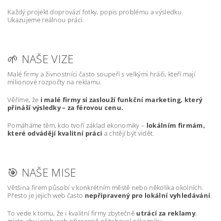
Každý projekt doprovází fotky, popis problému a výsledku.
Ukazujeme reálnou práci.
🌱 NAŠE VIZE
Malé firmy a živnostníci často soupeří s velkými hráči, kteří mají
milionové rozpočty na reklamu.
Věříme, že
i malé firmy si zaslouží funkční marketing, který
přináší výsledky – za férovou cenu.
Pomáháme těm, kdo tvoří základ ekonomiky –
lokálním firmám,
které odvádějí kvalitní práci
a chtějí být vidět.
🎯 NAŠE MISE
Většina firem působí v konkrétním městě nebo několika okolních.
Přesto je jejich web často
nepřipravený pro lokální vyhledávání
.
To vede k tomu, že i kvalitní firmy zbytečně
utrácí za reklamy
,