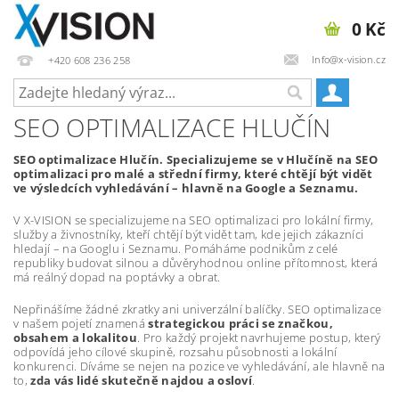
0 Kč
Info@x-vision.cz
+420 608 236 258
SEO OPTIMALIZACE HLUČÍN
SEO optimalizace Hlučín. Specializujeme se v Hlučíně na SEO
optimalizaci pro malé a střední firmy, které chtějí být vidět
ve výsledcích vyhledávání – hlavně na Google a Seznamu.
V X-VISION se specializujeme na SEO optimalizaci pro lokální firmy,
služby a živnostníky, kteří chtějí být vidět tam, kde jejich zákazníci
hledají – na Googlu i Seznamu. Pomáháme podnikům z celé
republiky budovat silnou a důvěryhodnou online přítomnost, která
má reálný dopad na poptávky a obrat.
Nepřinášíme žádné zkratky ani univerzální balíčky. SEO optimalizace
v našem pojetí znamená
strategickou práci se značkou,
obsahem a lokalitou
. Pro každý projekt navrhujeme postup, který
odpovídá jeho cílové skupině, rozsahu působnosti a lokální
konkurenci. Díváme se nejen na pozice ve vyhledávání, ale hlavně na
to,
zda vás lidé skutečně najdou a osloví
.