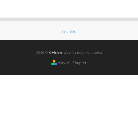
Lokality
2026 ©
X-vision
, všechna práva vyhrazena
Vytvořil Shoptet