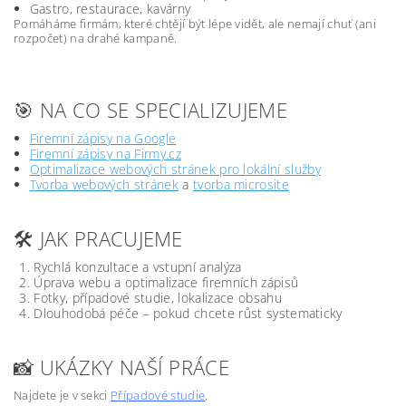
Gastro, restaurace, kavárny
Pomáháme firmám, které chtějí být lépe vidět, ale nemají chuť (ani
rozpočet) na drahé kampaně.
🎯 NA CO SE SPECIALIZUJEME
Firemní zápisy na Google
Firemní zápisy na Firmy.cz
Optimalizace webových stránek pro lokální služby
Tvorba webových stránek
a
tvorba microsite
🛠️ JAK PRACUJEME
Rychlá konzultace a vstupní analýza
Úprava webu a optimalizace firemních zápisů
Fotky, případové studie, lokalizace obsahu
Dlouhodobá péče – pokud chcete růst systematicky
📸 UKÁZKY NAŠÍ PRÁCE
Najdete je v sekci
Případové studie
.