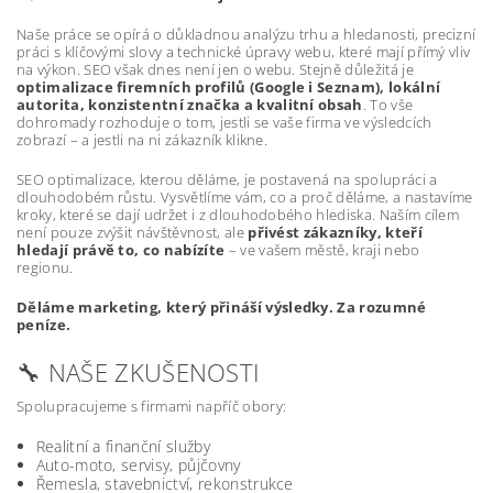
Naše práce se opírá o důkladnou analýzu trhu a hledanosti, precizní
práci s klíčovými slovy a technické úpravy webu, které mají přímý vliv
na výkon. SEO však dnes není jen o webu. Stejně důležitá je
optimalizace firemních profilů (Google i Seznam), lokální
autorita, konzistentní značka a kvalitní obsah
. To vše
dohromady rozhoduje o tom, jestli se vaše firma ve výsledcích
zobrazí – a jestli na ni zákazník klikne.
SEO optimalizace, kterou děláme, je postavená na spolupráci a
dlouhodobém růstu. Vysvětlíme vám, co a proč děláme, a nastavíme
kroky, které se dají udržet i z dlouhodobého hlediska. Naším cílem
není pouze zvýšit návštěvnost, ale
přivést zákazníky, kteří
hledají právě to, co nabízíte
– ve vašem městě, kraji nebo
regionu.
Děláme marketing, který přináší výsledky. Za rozumné
peníze.
🔧 NAŠE ZKUŠENOSTI
Spolupracujeme s firmami napříč obory:
Realitní a finanční služby
Auto-moto, servisy, půjčovny
Řemesla, stavebnictví, rekonstrukce