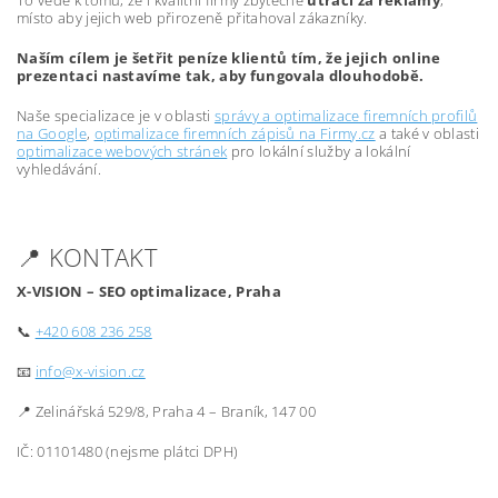
To vede k tomu, že i kvalitní firmy zbytečně
utrácí za reklamy
,
místo aby jejich web přirozeně přitahoval zákazníky.
Naším cílem je šetřit peníze klientů tím, že jejich online
prezentaci nastavíme tak, aby fungovala dlouhodobě.
Naše specializace je v oblasti
správy a optimalizace firemních profilů
na Google
,
optimalizace firemních zápisů na Firmy.cz
a také v oblasti
optimalizace webových stránek
pro lokální služby a lokální
vyhledávání.
📍 KONTAKT
X-VISION – SEO optimalizace, Praha
📞
+420 608 236 258
📧
info@x-vision.cz
📍 Zelinářská 529/8, Praha 4 – Braník, 147 00
IČ: 01101480 (nejsme plátci DPH)