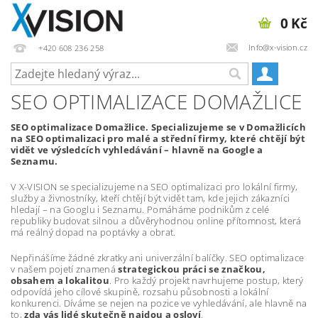
0 Kč
Info@x-vision.cz
+420 608 236 258
SEO OPTIMALIZACE DOMAŽLICE
SEO optimalizace Domažlice. Specializujeme se v Domažlicích
na SEO optimalizaci pro malé a střední firmy, které chtějí být
vidět ve výsledcích vyhledávání – hlavně na Google a
Seznamu.
V X-VISION se specializujeme na SEO optimalizaci pro lokální firmy,
služby a živnostníky, kteří chtějí být vidět tam, kde jejich zákazníci
hledají – na Googlu i Seznamu. Pomáháme podnikům z celé
republiky budovat silnou a důvěryhodnou online přítomnost, která
má reálný dopad na poptávky a obrat.
Nepřinášíme žádné zkratky ani univerzální balíčky. SEO optimalizace
v našem pojetí znamená
strategickou práci se značkou,
obsahem a lokalitou
. Pro každý projekt navrhujeme postup, který
odpovídá jeho cílové skupině, rozsahu působnosti a lokální
konkurenci. Díváme se nejen na pozice ve vyhledávání, ale hlavně na
to,
zda vás lidé skutečně najdou a osloví
.