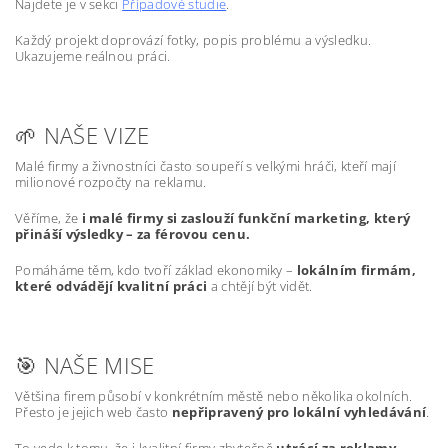
Najdete je v sekci
Případové studie
.
Každý projekt doprovází fotky, popis problému a výsledku.
Ukazujeme reálnou práci.
🌱 NAŠE VIZE
Malé firmy a živnostníci často soupeří s velkými hráči, kteří mají
milionové rozpočty na reklamu.
Věříme, že
i malé firmy si zaslouží funkční marketing, který
přináší výsledky – za férovou cenu.
Pomáháme těm, kdo tvoří základ ekonomiky –
lokálním firmám,
které odvádějí kvalitní práci
a chtějí být vidět.
🎯 NAŠE MISE
Většina firem působí v konkrétním městě nebo několika okolních.
Přesto je jejich web často
nepřipravený pro lokální vyhledávání
.