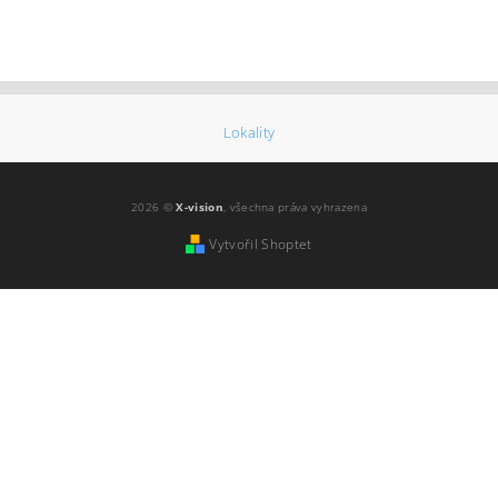
Lokality
2026 ©
X-vision
, všechna práva vyhrazena
Vytvořil Shoptet