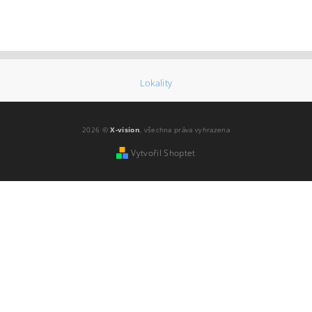
Lokality
2026 ©
X-vision
, všechna práva vyhrazena
Vytvořil Shoptet