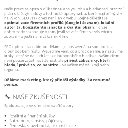
Naše práce se opírá o důkladnou analýzu trhu a hledanosti, precizní
práci s klíčovými slovy a technické úpravy webu, které mají přímý vliv
na výkon. SEO však dnes není jen o webu. Stejně důležitá je
optimalizace firemních profilů (Google i Seznam), lokální
autorita, konzistentní značka a kvalitní obsah
. To vše
dohromady rozhoduje o tom, jestli se vaše firma ve výsledcích
zobrazí – a jestli na ni zákazník klikne.
SEO optimalizace, kterou děláme, je postavená na spolupráci a
dlouhodobém růstu. Vysvětlíme vám, co a proč děláme, a nastavíme
kroky, které se dají udržet i z dlouhodobého hlediska. Naším cílem
není pouze zvýšit návštěvnost, ale
přivést zákazníky, kteří
hledají právě to, co nabízíte
– ve vašem městě, kraji nebo
regionu.
Děláme marketing, který přináší výsledky. Za rozumné
peníze.
🔧 NAŠE ZKUŠENOSTI
Spolupracujeme s firmami napříč obory:
Realitní a finanční služby
Auto-moto, servisy, půjčovny
Řemesla, stavebnictví, rekonstrukce