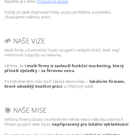
Najdete je v sekci
Případové studie
.
Každý projekt doprovází fotky, popis problému a výsledku.
Ukazujeme reálnou práci.
🌱 NAŠE VIZE
Malé firmy a živnostníci často soupeří s velkými hráči, kteří mají
milionové rozpočty na reklamu.
Věříme, že
i malé firmy si zaslouží funkční marketing, který
přináší výsledky – za férovou cenu.
Pomáháme těm, kdo tvoří základ ekonomiky –
lokálním firmám,
které odvádějí kvalitní práci
a chtějí být vidět.
🎯 NAŠE MISE
Většina firem působí v konkrétním městě nebo několika okolních.
Přesto je jejich web často
nepřipravený pro lokální vyhledávání
.