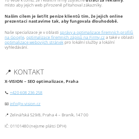
To vede k tomu, že i kvalitní firmy zbytečně
utrácí za reklamy
,
místo aby jejich web přirozeně přitahoval zákazníky.
Naším cílem je šetřit peníze klientů tím, že jejich online
prezentaci nastavíme tak, aby fungovala dlouhodobě.
Naše specializace je v oblasti
správy a optimalizace firemních profilů
na Google
,
optimalizace firemních zápisů na Firmy.cz
a také v oblasti
optimalizace webových stránek
pro lokální služby a lokální
vyhledávání.
📍 KONTAKT
X-VISION – SEO optimalizace, Praha
📞
+420 608 236 258
📧
info@x-vision.cz
📍 Zelinářská 529/8, Praha 4 – Braník, 147 00
IČ: 01101480 (nejsme plátci DPH)