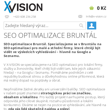
0 Kč
Info@x-vision.cz
+420 608 236 258
SEO OPTIMALIZACE BRUNTÁL
SEO optimalizace Bruntál. Specializujeme se v Bruntálu na
SEO optimalizaci pro malé a střední firmy, které chtějí být
vidět ve výsledcích vyhledávání – hlavně na Google a
Seznamu.
V X-VISION se specializujeme na SEO optimalizaci pro lokální firmy,
služby a živnostníky, kteří chtějí být vidět tam, kde jejich zákazníci
hledají – na Googlu i Seznamu. Pomáháme podnikům z celé
republiky budovat silnou a důvěryhodnou online přítomnost, která
má reálný dopad na poptávky a obrat.
Nepřinášíme žádné zkratky ani univerzální balíčky. SEO optimalizace
v našem pojetí znamená
strategickou práci se značkou,
obsahem a lokalitou
. Pro každý projekt navrhujeme postup, který
odpovídá jeho cílové skupině, rozsahu působnosti a lokální
konkurenci. Díváme se nejen na pozice ve vyhledávání, ale hlavně na
to,
zda vás lidé skutečně najdou a osloví
.