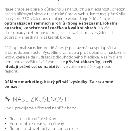
Naše práce se opírá o důkladnou analýzu trhu a hledanosti, precizní
práci s klíčovými slovy a technické úpravy webu, které mají přímý vliv
na výkon. SEO však dnes není jen o webu. Stejně důležitá je
optimalizace firemních profilů (Google i Seznam), lokální
autorita, konzistentní značka a kvalitní obsah
. To vše
dohromady rozhoduje o tom, jestli se vaše firma ve výsledcích
zobrazí – a jestli na ni zákazník klikne.
SEO optimalizace, kterou děláme, je postavená na spolupráci a
dlouhodobém růstu. Vysvětlíme vám, co a proč děláme, a nastavíme
kroky, které se dají udržet i z dlouhodobého hlediska. Naším cílem
není pouze zvýšit návštěvnost, ale
přivést zákazníky, kteří
hledají právě to, co nabízíte
– ve vašem městě, kraji nebo
regionu.
Děláme marketing, který přináší výsledky. Za rozumné
peníze.
🔧 NAŠE ZKUŠENOSTI
Spolupracujeme s firmami napříč obory:
Realitní a finanční služby
Auto-moto, servisy, půjčovny
Řemesla, stavebnictví, rekonstrukce