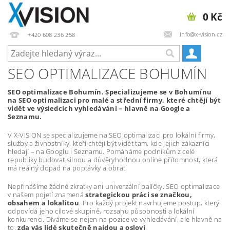
0 Kč
Info@x-vision.cz
+420 608 236 258
SEO OPTIMALIZACE BOHUMÍN
SEO optimalizace Bohumín. Specializujeme se v Bohumínu
na SEO optimalizaci pro malé a střední firmy, které chtějí být
vidět ve výsledcích vyhledávání – hlavně na Google a
Seznamu.
V X-VISION se specializujeme na SEO optimalizaci pro lokální firmy,
služby a živnostníky, kteří chtějí být vidět tam, kde jejich zákazníci
hledají – na Googlu i Seznamu. Pomáháme podnikům z celé
republiky budovat silnou a důvěryhodnou online přítomnost, která
má reálný dopad na poptávky a obrat.
Nepřinášíme žádné zkratky ani univerzální balíčky. SEO optimalizace
v našem pojetí znamená
strategickou práci se značkou,
obsahem a lokalitou
. Pro každý projekt navrhujeme postup, který
odpovídá jeho cílové skupině, rozsahu působnosti a lokální
konkurenci. Díváme se nejen na pozice ve vyhledávání, ale hlavně na
to,
zda vás lidé skutečně najdou a osloví
.