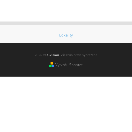
Lokality
2026 ©
X-vision
, všechna práva vyhrazena
Vytvořil Shoptet