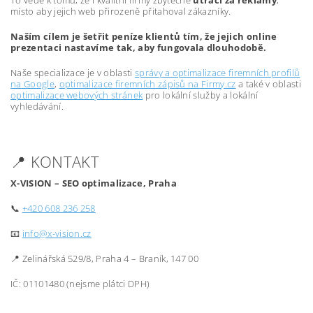
To vede k tomu, že i kvalitní firmy zbytečně
utrácí za reklamy
,
místo aby jejich web přirozeně přitahoval zákazníky.
Naším cílem je šetřit peníze klientů tím, že jejich online
prezentaci nastavíme tak, aby fungovala dlouhodobě.
Naše specializace je v oblasti
správy a optimalizace firemních profilů
na Google
,
optimalizace firemních zápisů na Firmy.cz
a také v oblasti
optimalizace webových stránek
pro lokální služby a lokální
vyhledávání.
📍 KONTAKT
X-VISION – SEO optimalizace, Praha
📞
+420 608 236 258
📧
info@x-vision.cz
📍 Zelinářská 529/8, Praha 4 – Braník, 147 00
IČ: 01101480 (nejsme plátci DPH)