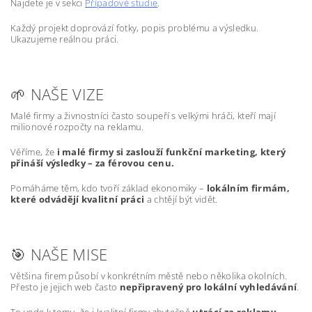
Najdete je v sekci
Případové studie
.
Každý projekt doprovází fotky, popis problému a výsledku.
Ukazujeme reálnou práci.
🌱 NAŠE VIZE
Malé firmy a živnostníci často soupeří s velkými hráči, kteří mají
milionové rozpočty na reklamu.
Věříme, že
i malé firmy si zaslouží funkční marketing, který
přináší výsledky – za férovou cenu.
Pomáháme těm, kdo tvoří základ ekonomiky –
lokálním firmám,
které odvádějí kvalitní práci
a chtějí být vidět.
🎯 NAŠE MISE
Většina firem působí v konkrétním městě nebo několika okolních.
Přesto je jejich web často
nepřipravený pro lokální vyhledávání
.