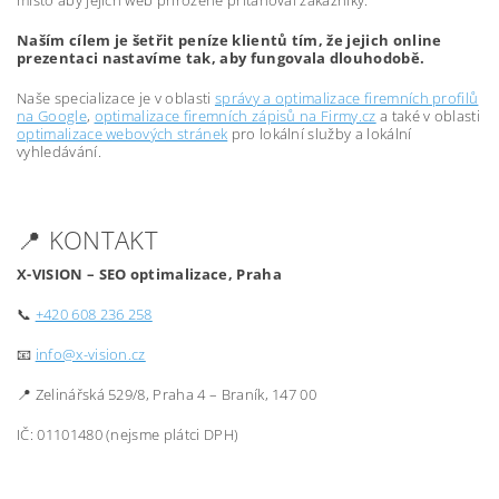
místo aby jejich web přirozeně přitahoval zákazníky.
Naším cílem je šetřit peníze klientů tím, že jejich online
prezentaci nastavíme tak, aby fungovala dlouhodobě.
Naše specializace je v oblasti
správy a optimalizace firemních profilů
na Google
,
optimalizace firemních zápisů na Firmy.cz
a také v oblasti
optimalizace webových stránek
pro lokální služby a lokální
vyhledávání.
📍 KONTAKT
X-VISION – SEO optimalizace, Praha
📞
+420 608 236 258
📧
info@x-vision.cz
📍 Zelinářská 529/8, Praha 4 – Braník, 147 00
IČ: 01101480 (nejsme plátci DPH)