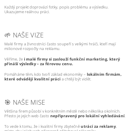
Každý projekt doprovází fotky, popis problému a výsledku.
Ukazujeme reálnou práci.
🌱 NAŠE VIZE
Malé firmy a živnostníci často soupeří s velkými hráči, kteří mají
milionové rozpočty na reklamu.
Věříme, že
i malé firmy si zaslouží funkční marketing, který
přináší výsledky – za férovou cenu.
Pomáháme těm, kdo tvoří základ ekonomiky –
lokálním firmám,
které odvádějí kvalitní práci
a chtějí být vidět.
🎯 NAŠE MISE
Většina firem působí v konkrétním městě nebo několika okolních.
Přesto je jejich web často
nepřipravený pro lokální vyhledávání
.
To vede k tomu, že i kvalitní firmy zbytečně
utrácí za reklamy
,