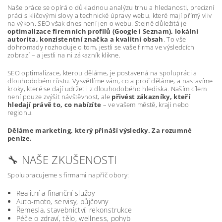
Naše práce se opírá o důkladnou analýzu trhu a hledanosti, precizní
práci s klíčovými slovy a technické úpravy webu, které mají přímý vliv
na výkon. SEO však dnes není jen o webu. Stejně důležitá je
optimalizace firemních profilů (Google i Seznam), lokální
autorita, konzistentní značka a kvalitní obsah
. To vše
dohromady rozhoduje o tom, jestli se vaše firma ve výsledcích
zobrazí – a jestli na ni zákazník klikne.
SEO optimalizace, kterou děláme, je postavená na spolupráci a
dlouhodobém růstu. Vysvětlíme vám, co a proč děláme, a nastavíme
kroky, které se dají udržet i z dlouhodobého hlediska. Naším cílem
není pouze zvýšit návštěvnost, ale
přivést zákazníky, kteří
hledají právě to, co nabízíte
– ve vašem městě, kraji nebo
regionu.
Děláme marketing, který přináší výsledky. Za rozumné
peníze.
🔧 NAŠE ZKUŠENOSTI
Spolupracujeme s firmami napříč obory:
Realitní a finanční služby
Auto-moto, servisy, půjčovny
Řemesla, stavebnictví, rekonstrukce
Péče o zdraví, tělo, wellness, pohyb