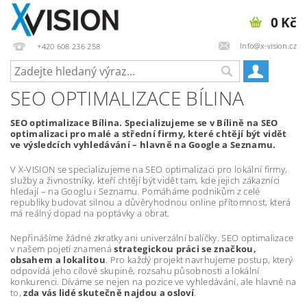
0 Kč
Info@x-vision.cz
+420 608 236 258
SEO OPTIMALIZACE BÍLINA
SEO optimalizace Bílina. Specializujeme se v Bílině na SEO
optimalizaci pro malé a střední firmy, které chtějí být vidět
ve výsledcích vyhledávání – hlavně na Google a Seznamu.
V X-VISION se specializujeme na SEO optimalizaci pro lokální firmy,
služby a živnostníky, kteří chtějí být vidět tam, kde jejich zákazníci
hledají – na Googlu i Seznamu. Pomáháme podnikům z celé
republiky budovat silnou a důvěryhodnou online přítomnost, která
má reálný dopad na poptávky a obrat.
Nepřinášíme žádné zkratky ani univerzální balíčky. SEO optimalizace
v našem pojetí znamená
strategickou práci se značkou,
obsahem a lokalitou
. Pro každý projekt navrhujeme postup, který
odpovídá jeho cílové skupině, rozsahu působnosti a lokální
konkurenci. Díváme se nejen na pozice ve vyhledávání, ale hlavně na
to,
zda vás lidé skutečně najdou a osloví
.