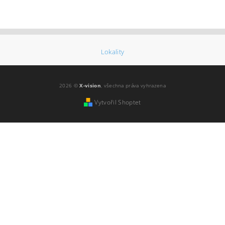
Lokality
2026 ©
X-vision
, všechna práva vyhrazena
Vytvořil Shoptet