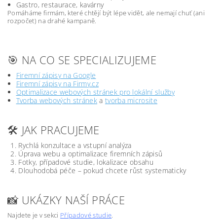
Gastro, restaurace, kavárny
Pomáháme firmám, které chtějí být lépe vidět, ale nemají chuť (ani
rozpočet) na drahé kampaně.
🎯 NA CO SE SPECIALIZUJEME
Firemní zápisy na Google
Firemní zápisy na Firmy.cz
Optimalizace webových stránek pro lokální služby
Tvorba webových stránek
a
tvorba microsite
🛠️ JAK PRACUJEME
Rychlá konzultace a vstupní analýza
Úprava webu a optimalizace firemních zápisů
Fotky, případové studie, lokalizace obsahu
Dlouhodobá péče – pokud chcete růst systematicky
📸 UKÁZKY NAŠÍ PRÁCE
Najdete je v sekci
Případové studie
.