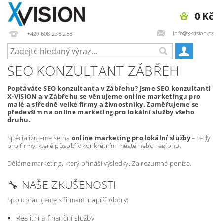
0 Kč
Info@x-vision.cz
+420 608 236 258
SEO KONZULTANT ZÁBŘEH
Poptáváte SEO konzultanta v Zábřehu? Jsme SEO konzultanti
X-VISION a v Zábřehu se věnujeme online marketingu pro
malé a středně velké firmy a živnostníky. Zaměřujeme se
především na online marketing pro lokální služby všeho
druhu.
Specializujeme se na
online marketing pro lokální služby
– tedy
pro firmy, které působí v konkrétním městě nebo regionu.
Děláme marketing, který přináší výsledky. Za rozumné peníze.
🔧 NAŠE ZKUŠENOSTI
Spolupracujeme s firmami napříč obory:
Realitní a finanční služby