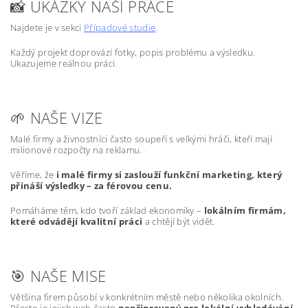
📸 UKÁZKY NAŠÍ PRÁCE
Najdete je v sekci
Případové studie
.
Každý projekt doprovází fotky, popis problému a výsledku.
Ukazujeme reálnou práci.
🌱 NAŠE VIZE
Malé firmy a živnostníci často soupeří s velkými hráči, kteří mají
milionové rozpočty na reklamu.
Věříme, že
i malé firmy si zaslouží funkční marketing, který
přináší výsledky – za férovou cenu.
Pomáháme těm, kdo tvoří základ ekonomiky –
lokálním firmám,
které odvádějí kvalitní práci
a chtějí být vidět.
🎯 NAŠE MISE
Většina firem působí v konkrétním městě nebo několika okolních.