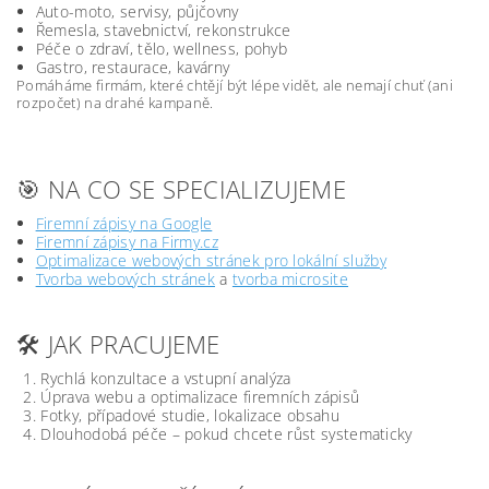
Auto-moto, servisy, půjčovny
Řemesla, stavebnictví, rekonstrukce
Péče o zdraví, tělo, wellness, pohyb
Gastro, restaurace, kavárny
Pomáháme firmám, které chtějí být lépe vidět, ale nemají chuť (ani
rozpočet) na drahé kampaně.
🎯 NA CO SE SPECIALIZUJEME
Firemní zápisy na Google
Firemní zápisy na Firmy.cz
Optimalizace webových stránek pro lokální služby
Tvorba webových stránek
a
tvorba microsite
🛠️ JAK PRACUJEME
Rychlá konzultace a vstupní analýza
Úprava webu a optimalizace firemních zápisů
Fotky, případové studie, lokalizace obsahu
Dlouhodobá péče – pokud chcete růst systematicky