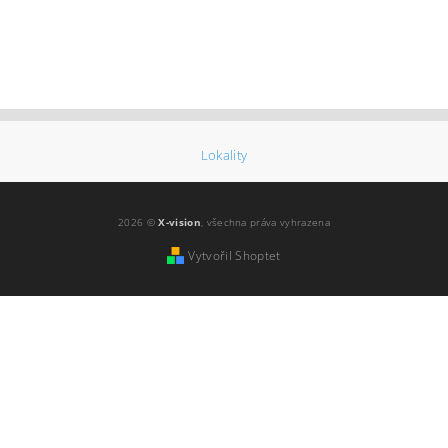
Lokality
2026 ©
X-vision
, všechna práva vyhrazena
Vytvořil Shoptet