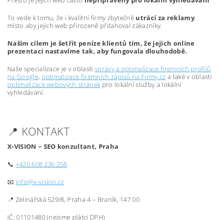
Přesto je jejich web často
nepřipravený pro lokální vyhledávání
.
To vede k tomu, že i kvalitní firmy zbytečně
utrácí za reklamy
,
místo aby jejich web přirozeně přitahoval zákazníky.
Naším cílem je šetřit peníze klientů tím, že jejich online
prezentaci nastavíme tak, aby fungovala dlouhodobě.
Naše specializace je v oblasti
správy a optimalizace firemních profilů
na Google
,
optimalizace firemních zápisů na Firmy.cz
a také v oblasti
optimalizace webových stránek
pro lokální služby a lokální
vyhledávání.
📍 KONTAKT
X-VISION – SEO konzultant, Praha
📞
+420 608 236 258
📧
info@x-vision.cz
📍 Zelinářská 529/8, Praha 4 – Braník, 147 00
IČ: 01101480 (nejsme plátci DPH)