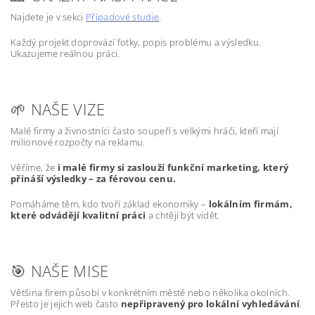
Najdete je v sekci
Případové studie
.
Každý projekt doprovází fotky, popis problému a výsledku.
Ukazujeme reálnou práci.
🌱 NAŠE VIZE
Malé firmy a živnostníci často soupeří s velkými hráči, kteří mají
milionové rozpočty na reklamu.
Věříme, že
i malé firmy si zaslouží funkční marketing, který
přináší výsledky – za férovou cenu.
Pomáháme těm, kdo tvoří základ ekonomiky –
lokálním firmám,
které odvádějí kvalitní práci
a chtějí být vidět.
🎯 NAŠE MISE
Většina firem působí v konkrétním městě nebo několika okolních.
Přesto je jejich web často
nepřipravený pro lokální vyhledávání
.