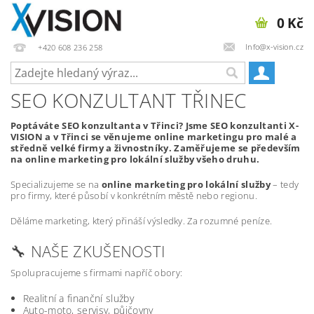
0 Kč
Info@x-vision.cz
+420 608 236 258
SEO KONZULTANT TŘINEC
Poptáváte SEO konzultanta v Třinci? Jsme SEO konzultanti X-
VISION a v Třinci se věnujeme online marketingu pro malé a
středně velké firmy a živnostníky. Zaměřujeme se především
na online marketing pro lokální služby všeho druhu.
Specializujeme se na
online marketing pro lokální služby
– tedy
pro firmy, které působí v konkrétním městě nebo regionu.
Děláme marketing, který přináší výsledky. Za rozumné peníze.
🔧 NAŠE ZKUŠENOSTI
Spolupracujeme s firmami napříč obory:
Realitní a finanční služby
Auto-moto, servisy, půjčovny