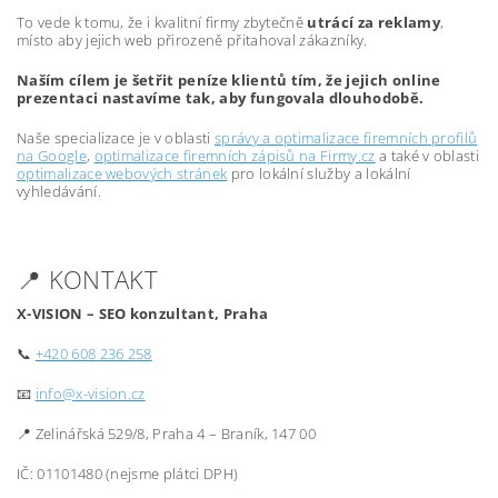
To vede k tomu, že i kvalitní firmy zbytečně
utrácí za reklamy
,
místo aby jejich web přirozeně přitahoval zákazníky.
Naším cílem je šetřit peníze klientů tím, že jejich online
prezentaci nastavíme tak, aby fungovala dlouhodobě.
Naše specializace je v oblasti
správy a optimalizace firemních profilů
na Google
,
optimalizace firemních zápisů na Firmy.cz
a také v oblasti
optimalizace webových stránek
pro lokální služby a lokální
vyhledávání.
📍 KONTAKT
X-VISION – SEO konzultant, Praha
📞
+420 608 236 258
📧
info@x-vision.cz
📍 Zelinářská 529/8, Praha 4 – Braník, 147 00
IČ: 01101480 (nejsme plátci DPH)