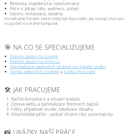
Řemesla, stavebnictví, rekonstrukce
Péče o zdraví, tělo, wellness, pohyb
Gastro, restaurace, kavárny
Pomáháme firmám, které chtějí být lépe vidět, ale nemají chuť (ani
rozpočet) na drahé kampaně.
🎯 NA CO SE SPECIALIZUJEME
Firemní zápisy na Google
Firemní zápisy na Firmy.cz
Optimalizace webových stránek pro lokální služby
Tvorba webových stránek
a
tvorba microsite
🛠️ JAK PRACUJEME
Rychlá konzultace a vstupní analýza
Úprava webu a optimalizace firemních zápisů
Fotky, případové studie, lokalizace obsahu
Dlouhodobá péče – pokud chcete růst systematicky
📸 UKÁZKY NAŠÍ PRÁCE