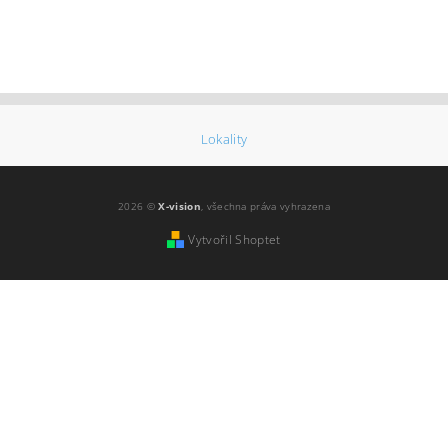
Lokality
2026 ©
X-vision
, všechna práva vyhrazena
Vytvořil Shoptet