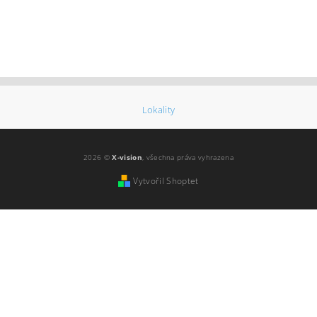
Lokality
2026 ©
X-vision
, všechna práva vyhrazena
Vytvořil Shoptet