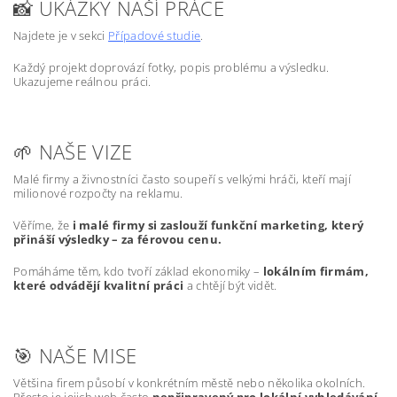
📸 UKÁZKY NAŠÍ PRÁCE
Najdete je v sekci
Případové studie
.
Každý projekt doprovází fotky, popis problému a výsledku.
Ukazujeme reálnou práci.
🌱 NAŠE VIZE
Malé firmy a živnostníci často soupeří s velkými hráči, kteří mají
milionové rozpočty na reklamu.
Věříme, že
i malé firmy si zaslouží funkční marketing, který
přináší výsledky – za férovou cenu.
Pomáháme těm, kdo tvoří základ ekonomiky –
lokálním firmám,
které odvádějí kvalitní práci
a chtějí být vidět.
🎯 NAŠE MISE
Většina firem působí v konkrétním městě nebo několika okolních.