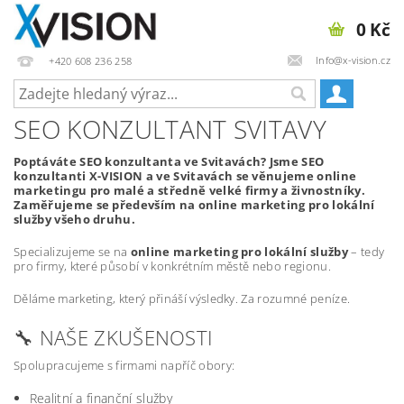
0 Kč
Info@x-vision.cz
+420 608 236 258
SEO KONZULTANT SVITAVY
Poptáváte SEO konzultanta ve Svitavách? Jsme SEO
konzultanti X-VISION a ve Svitavách se věnujeme online
marketingu pro malé a středně velké firmy a živnostníky.
Zaměřujeme se především na online marketing pro lokální
služby všeho druhu.
Specializujeme se na
online marketing pro lokální služby
– tedy
pro firmy, které působí v konkrétním městě nebo regionu.
Děláme marketing, který přináší výsledky. Za rozumné peníze.
🔧 NAŠE ZKUŠENOSTI
Spolupracujeme s firmami napříč obory:
Realitní a finanční služby