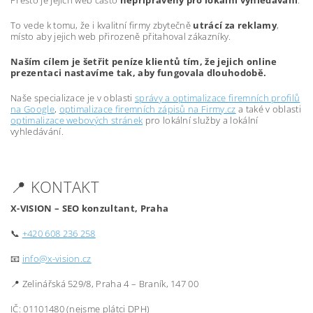
Přesto je jejich web často
nepřipravený pro lokální vyhledávání
.
To vede k tomu, že i kvalitní firmy zbytečně
utrácí za reklamy
,
místo aby jejich web přirozeně přitahoval zákazníky.
Naším cílem je šetřit peníze klientů tím, že jejich online
prezentaci nastavíme tak, aby fungovala dlouhodobě.
Naše specializace je v oblasti
správy a optimalizace firemních profilů
na Google
,
optimalizace firemních zápisů na Firmy.cz
a také v oblasti
optimalizace webových stránek
pro lokální služby a lokální
vyhledávání.
📍 KONTAKT
X-VISION – SEO konzultant, Praha
📞
+420 608 236 258
📧
info@x-vision.cz
📍 Zelinářská 529/8, Praha 4 – Braník, 147 00
IČ: 01101480 (nejsme plátci DPH)