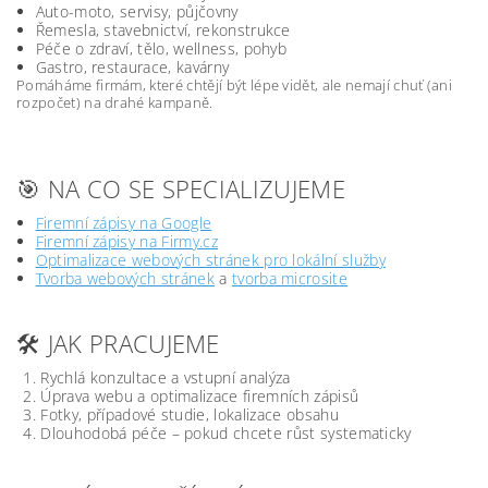
Auto-moto, servisy, půjčovny
Řemesla, stavebnictví, rekonstrukce
Péče o zdraví, tělo, wellness, pohyb
Gastro, restaurace, kavárny
Pomáháme firmám, které chtějí být lépe vidět, ale nemají chuť (ani
rozpočet) na drahé kampaně.
🎯 NA CO SE SPECIALIZUJEME
Firemní zápisy na Google
Firemní zápisy na Firmy.cz
Optimalizace webových stránek pro lokální služby
Tvorba webových stránek
a
tvorba microsite
🛠️ JAK PRACUJEME
Rychlá konzultace a vstupní analýza
Úprava webu a optimalizace firemních zápisů
Fotky, případové studie, lokalizace obsahu
Dlouhodobá péče – pokud chcete růst systematicky