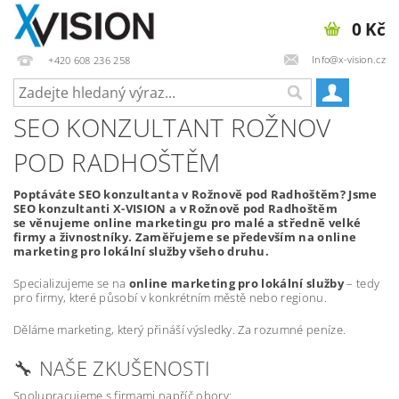
0 Kč
Info@x-vision.cz
+420 608 236 258
SEO KONZULTANT ROŽNOV
POD RADHOŠTĚM
Poptáváte SEO konzultanta v Rožnově pod Radhoštěm? Jsme
SEO konzultanti X-VISION a v Rožnově pod Radhoštěm
se věnujeme online marketingu pro malé a středně velké
firmy a živnostníky. Zaměřujeme se především na online
marketing pro lokální služby všeho druhu.
Specializujeme se na
online marketing pro lokální služby
– tedy
pro firmy, které působí v konkrétním městě nebo regionu.
Děláme marketing, který přináší výsledky. Za rozumné peníze.
🔧 NAŠE ZKUŠENOSTI
Spolupracujeme s firmami napříč obory: