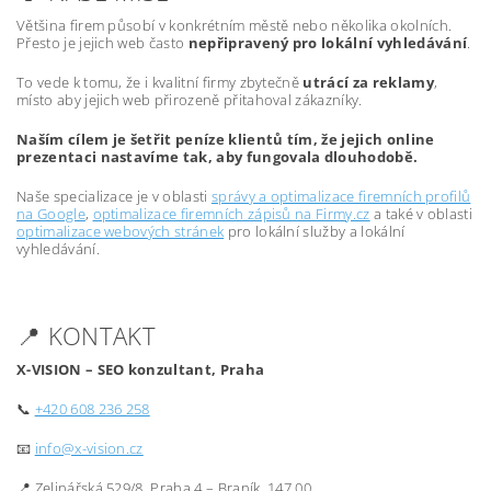
Většina firem působí v konkrétním městě nebo několika okolních.
Přesto je jejich web často
nepřipravený pro lokální vyhledávání
.
To vede k tomu, že i kvalitní firmy zbytečně
utrácí za reklamy
,
místo aby jejich web přirozeně přitahoval zákazníky.
Naším cílem je šetřit peníze klientů tím, že jejich online
prezentaci nastavíme tak, aby fungovala dlouhodobě.
Naše specializace je v oblasti
správy a optimalizace firemních profilů
na Google
,
optimalizace firemních zápisů na Firmy.cz
a také v oblasti
optimalizace webových stránek
pro lokální služby a lokální
vyhledávání.
📍 KONTAKT
X-VISION – SEO konzultant, Praha
📞
+420 608 236 258
📧
info@x-vision.cz
📍 Zelinářská 529/8, Praha 4 – Braník, 147 00