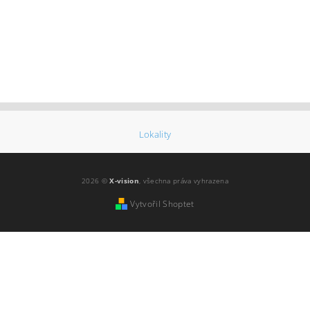
Lokality
2026 ©
X-vision
, všechna práva vyhrazena
Vytvořil Shoptet