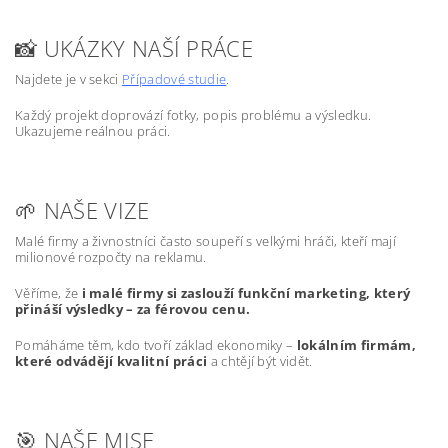
📸 UKÁZKY NAŠÍ PRÁCE
Najdete je v sekci
Případové studie
.
Každý projekt doprovází fotky, popis problému a výsledku.
Ukazujeme reálnou práci.
🌱 NAŠE VIZE
Malé firmy a živnostníci často soupeří s velkými hráči, kteří mají
milionové rozpočty na reklamu.
Věříme, že
i malé firmy si zaslouží funkční marketing, který
přináší výsledky – za férovou cenu.
Pomáháme těm, kdo tvoří základ ekonomiky –
lokálním firmám,
které odvádějí kvalitní práci
a chtějí být vidět.
🎯 NAŠE MISE