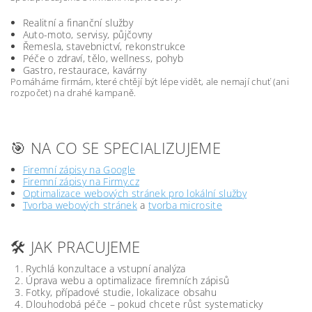
Realitní a finanční služby
Auto-moto, servisy, půjčovny
Řemesla, stavebnictví, rekonstrukce
Péče o zdraví, tělo, wellness, pohyb
Gastro, restaurace, kavárny
Pomáháme firmám, které chtějí být lépe vidět, ale nemají chuť (ani
rozpočet) na drahé kampaně.
🎯 NA CO SE SPECIALIZUJEME
Firemní zápisy na Google
Firemní zápisy na Firmy.cz
Optimalizace webových stránek pro lokální služby
Tvorba webových stránek
a
tvorba microsite
🛠️ JAK PRACUJEME
Rychlá konzultace a vstupní analýza
Úprava webu a optimalizace firemních zápisů
Fotky, případové studie, lokalizace obsahu
Dlouhodobá péče – pokud chcete růst systematicky