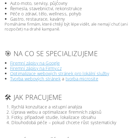
Auto-moto, servisy, půjčovny
Řemesla, stavebnictví, rekonstrukce
Péče o zdraví, tělo, wellness, pohyb
Gastro, restaurace, kavárny
Pomáháme firmám, které chtějí být lépe vidět, ale nemají chuť (ani
rozpočet) na drahé kampaně.
🎯 NA CO SE SPECIALIZUJEME
Firemní zápisy na Google
Firemní zápisy na Firmy.cz
Optimalizace webových stránek pro lokální služby
Tvorba webových stránek
a
tvorba microsite
🛠️ JAK PRACUJEME
Rychlá konzultace a vstupní analýza
Úprava webu a optimalizace firemních zápisů
Fotky, případové studie, lokalizace obsahu
Dlouhodobá péče – pokud chcete růst systematicky