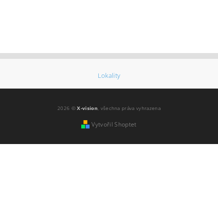
Lokality
2026 ©
X-vision
, všechna práva vyhrazena
Vytvořil Shoptet