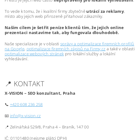
Přesto je jejich web často
nepřipravený pro lokální vyhledávání
.
To vede k tomu, že i kvalitní firmy zbytečně
utrácí za reklamy
,
místo aby jejich web přirozeně přitahoval zákazníky.
Naším cílem je šetřit peníze klientů tím, že jejich online
prezentaci nastavíme tak, aby fungovala dlouhodobě.
Naše specializace je v oblasti
správy a optimalizace firemních profilů
na Google
,
optimalizace firemních zápisů na Firmy.cz
a také v oblasti
optimalizace webových stránek
pro lokální služby a lokální
vyhledávání.
📍 KONTAKT
X-VISION – SEO konzultant, Praha
📞
+420 608 236 258
📧
info@x-vision.cz
📍 Zelinářská 529/8, Praha 4 – Braník, 147 00
IČ: 01101480 (nejsme plátci DPH)