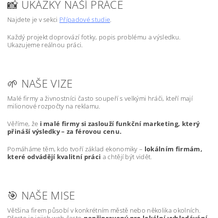
📸 UKÁZKY NAŠÍ PRÁCE
Najdete je v sekci
Případové studie
.
Každý projekt doprovází fotky, popis problému a výsledku.
Ukazujeme reálnou práci.
🌱 NAŠE VIZE
Malé firmy a živnostníci často soupeří s velkými hráči, kteří mají
milionové rozpočty na reklamu.
Věříme, že
i malé firmy si zaslouží funkční marketing, který
přináší výsledky – za férovou cenu.
Pomáháme těm, kdo tvoří základ ekonomiky –
lokálním firmám,
které odvádějí kvalitní práci
a chtějí být vidět.
🎯 NAŠE MISE
Většina firem působí v konkrétním městě nebo několika okolních.