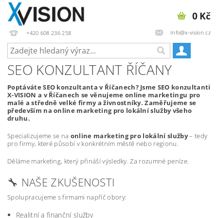
0 Kč
Info@x-vision.cz
+420 608 236 258
SEO KONZULTANT ŘÍČANY
Poptáváte SEO konzultanta v Říčanech? Jsme SEO konzultanti
X-VISION a v Říčanech se věnujeme online marketingu pro
malé a středně velké firmy a živnostníky. Zaměřujeme se
především na online marketing pro lokální služby všeho
druhu.
Specializujeme se na
online marketing pro lokální služby
– tedy
pro firmy, které působí v konkrétním městě nebo regionu.
Děláme marketing, který přináší výsledky. Za rozumné peníze.
🔧 NAŠE ZKUŠENOSTI
Spolupracujeme s firmami napříč obory:
Realitní a finanční služby