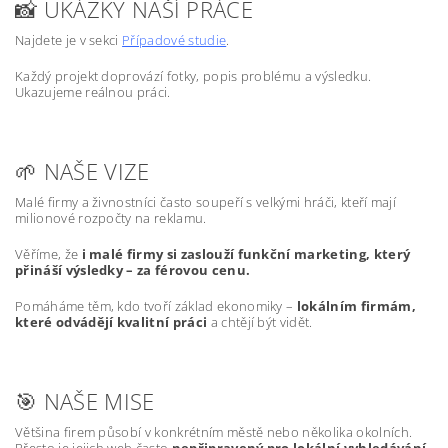
📸 UKÁZKY NAŠÍ PRÁCE
Najdete je v sekci
Případové studie
.
Každý projekt doprovází fotky, popis problému a výsledku.
Ukazujeme reálnou práci.
🌱 NAŠE VIZE
Malé firmy a živnostníci často soupeří s velkými hráči, kteří mají
milionové rozpočty na reklamu.
Věříme, že
i malé firmy si zaslouží funkční marketing, který
přináší výsledky – za férovou cenu.
Pomáháme těm, kdo tvoří základ ekonomiky –
lokálním firmám,
které odvádějí kvalitní práci
a chtějí být vidět.
🎯 NAŠE MISE
Většina firem působí v konkrétním městě nebo několika okolních.