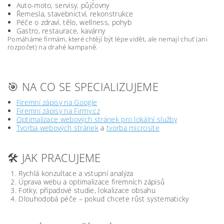
Auto-moto, servisy, půjčovny
Řemesla, stavebnictví, rekonstrukce
Péče o zdraví, tělo, wellness, pohyb
Gastro, restaurace, kavárny
Pomáháme firmám, které chtějí být lépe vidět, ale nemají chuť (ani
rozpočet) na drahé kampaně.
🎯 NA CO SE SPECIALIZUJEME
Firemní zápisy na Google
Firemní zápisy na Firmy.cz
Optimalizace webových stránek pro lokální služby
Tvorba webových stránek
a
tvorba microsite
🛠️ JAK PRACUJEME
Rychlá konzultace a vstupní analýza
Úprava webu a optimalizace firemních zápisů
Fotky, případové studie, lokalizace obsahu
Dlouhodobá péče – pokud chcete růst systematicky