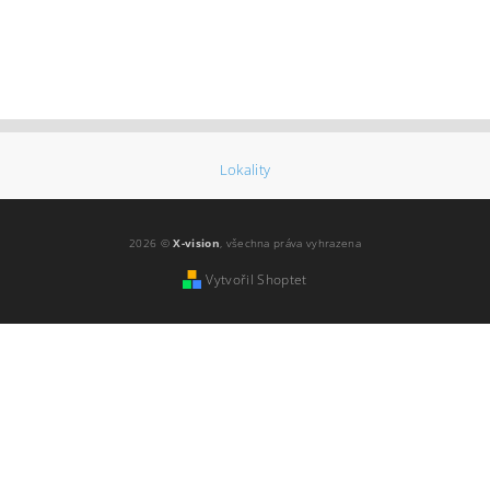
Lokality
2026 ©
X-vision
, všechna práva vyhrazena
Vytvořil Shoptet