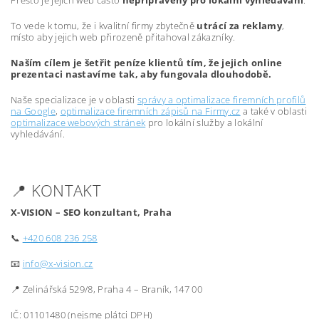
Přesto je jejich web často
nepřipravený pro lokální vyhledávání
.
To vede k tomu, že i kvalitní firmy zbytečně
utrácí za reklamy
,
místo aby jejich web přirozeně přitahoval zákazníky.
Naším cílem je šetřit peníze klientů tím, že jejich online
prezentaci nastavíme tak, aby fungovala dlouhodobě.
Naše specializace je v oblasti
správy a optimalizace firemních profilů
na Google
,
optimalizace firemních zápisů na Firmy.cz
a také v oblasti
optimalizace webových stránek
pro lokální služby a lokální
vyhledávání.
📍 KONTAKT
X-VISION – SEO konzultant, Praha
📞
+420 608 236 258
📧
info@x-vision.cz
📍 Zelinářská 529/8, Praha 4 – Braník, 147 00
IČ: 01101480 (nejsme plátci DPH)