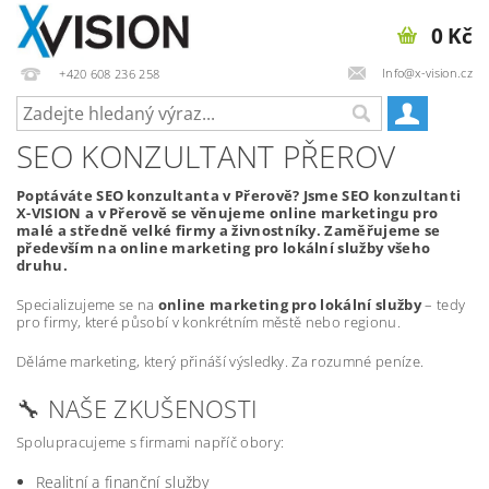
0 Kč
Info@x-vision.cz
+420 608 236 258
SEO KONZULTANT PŘEROV
Poptáváte SEO konzultanta v Přerově? Jsme SEO konzultanti
X-VISION a v Přerově se věnujeme online marketingu pro
malé a středně velké firmy a živnostníky. Zaměřujeme se
především na online marketing pro lokální služby všeho
druhu.
Specializujeme se na
online marketing pro lokální služby
– tedy
pro firmy, které působí v konkrétním městě nebo regionu.
Děláme marketing, který přináší výsledky. Za rozumné peníze.
🔧 NAŠE ZKUŠENOSTI
Spolupracujeme s firmami napříč obory:
Realitní a finanční služby