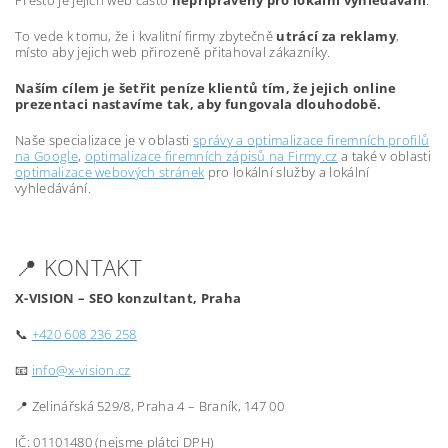
Přesto je jejich web často
nepřipravený pro lokální vyhledávání
.
To vede k tomu, že i kvalitní firmy zbytečně
utrácí za reklamy
,
místo aby jejich web přirozeně přitahoval zákazníky.
Naším cílem je šetřit peníze klientů tím, že jejich online
prezentaci nastavíme tak, aby fungovala dlouhodobě.
Naše specializace je v oblasti
správy a optimalizace firemních profilů
na Google
,
optimalizace firemních zápisů na Firmy.cz
a také v oblasti
optimalizace webových stránek
pro lokální služby a lokální
vyhledávání.
📍 KONTAKT
X-VISION – SEO konzultant, Praha
📞
+420 608 236 258
📧
info@x-vision.cz
📍 Zelinářská 529/8, Praha 4 – Braník, 147 00
IČ: 01101480 (nejsme plátci DPH)