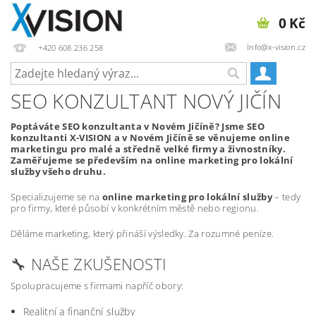
0 Kč
Info@x-vision.cz
+420 608 236 258
SEO KONZULTANT NOVÝ JIČÍN
Poptáváte SEO konzultanta v Novém Jičíně? Jsme SEO
konzultanti X-VISION a v Novém Jičíně se věnujeme online
marketingu pro malé a středně velké firmy a živnostníky.
Zaměřujeme se především na online marketing pro lokální
služby všeho druhu.
Specializujeme se na
online marketing pro lokální služby
– tedy
pro firmy, které působí v konkrétním městě nebo regionu.
Děláme marketing, který přináší výsledky. Za rozumné peníze.
🔧 NAŠE ZKUŠENOSTI
Spolupracujeme s firmami napříč obory:
Realitní a finanční služby