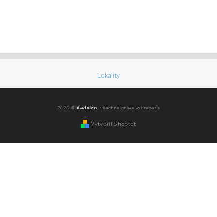
Lokality
2026 ©
X-vision
, všechna práva vyhrazena
Vytvořil Shoptet