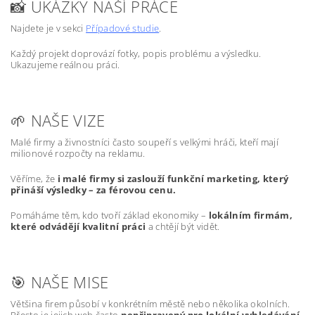
📸 UKÁZKY NAŠÍ PRÁCE
Najdete je v sekci
Případové studie
.
Každý projekt doprovází fotky, popis problému a výsledku.
Ukazujeme reálnou práci.
🌱 NAŠE VIZE
Malé firmy a živnostníci často soupeří s velkými hráči, kteří mají
milionové rozpočty na reklamu.
Věříme, že
i malé firmy si zaslouží funkční marketing, který
přináší výsledky – za férovou cenu.
Pomáháme těm, kdo tvoří základ ekonomiky –
lokálním firmám,
které odvádějí kvalitní práci
a chtějí být vidět.
🎯 NAŠE MISE
Většina firem působí v konkrétním městě nebo několika okolních.