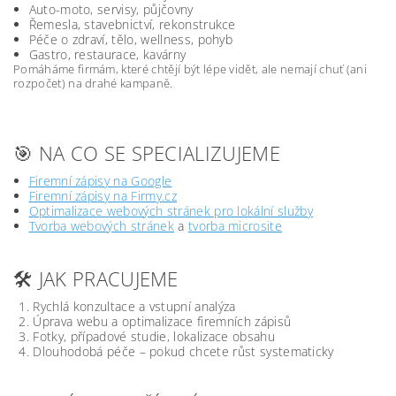
Auto-moto, servisy, půjčovny
Řemesla, stavebnictví, rekonstrukce
Péče o zdraví, tělo, wellness, pohyb
Gastro, restaurace, kavárny
Pomáháme firmám, které chtějí být lépe vidět, ale nemají chuť (ani
rozpočet) na drahé kampaně.
🎯 NA CO SE SPECIALIZUJEME
Firemní zápisy na Google
Firemní zápisy na Firmy.cz
Optimalizace webových stránek pro lokální služby
Tvorba webových stránek
a
tvorba microsite
🛠️ JAK PRACUJEME
Rychlá konzultace a vstupní analýza
Úprava webu a optimalizace firemních zápisů
Fotky, případové studie, lokalizace obsahu
Dlouhodobá péče – pokud chcete růst systematicky