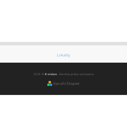
Lokality
2026 ©
X-vision
, všechna práva vyhrazena
Vytvořil Shoptet