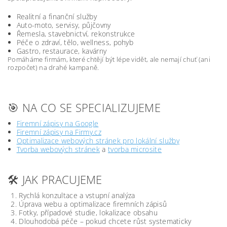
Realitní a finanční služby
Auto-moto, servisy, půjčovny
Řemesla, stavebnictví, rekonstrukce
Péče o zdraví, tělo, wellness, pohyb
Gastro, restaurace, kavárny
Pomáháme firmám, které chtějí být lépe vidět, ale nemají chuť (ani
rozpočet) na drahé kampaně.
🎯 NA CO SE SPECIALIZUJEME
Firemní zápisy na Google
Firemní zápisy na Firmy.cz
Optimalizace webových stránek pro lokální služby
Tvorba webových stránek
a
tvorba microsite
🛠️ JAK PRACUJEME
Rychlá konzultace a vstupní analýza
Úprava webu a optimalizace firemních zápisů
Fotky, případové studie, lokalizace obsahu
Dlouhodobá péče – pokud chcete růst systematicky