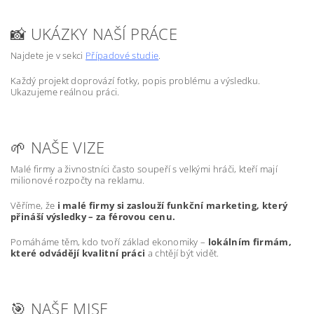
📸 UKÁZKY NAŠÍ PRÁCE
Najdete je v sekci
Případové studie
.
Každý projekt doprovází fotky, popis problému a výsledku.
Ukazujeme reálnou práci.
🌱 NAŠE VIZE
Malé firmy a živnostníci často soupeří s velkými hráči, kteří mají
milionové rozpočty na reklamu.
Věříme, že
i malé firmy si zaslouží funkční marketing, který
přináší výsledky – za férovou cenu.
Pomáháme těm, kdo tvoří základ ekonomiky –
lokálním firmám,
které odvádějí kvalitní práci
a chtějí být vidět.
🎯 NAŠE MISE