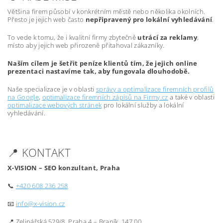
Většina firem působí v konkrétním městě nebo několika okolních.
Přesto je jejich web často
nepřipravený pro lokální vyhledávání
.
To vede k tomu, že i kvalitní firmy zbytečně
utrácí za reklamy
,
místo aby jejich web přirozeně přitahoval zákazníky.
Naším cílem je šetřit peníze klientů tím, že jejich online
prezentaci nastavíme tak, aby fungovala dlouhodobě.
Naše specializace je v oblasti
správy a optimalizace firemních profilů
na Google
,
optimalizace firemních zápisů na Firmy.cz
a také v oblasti
optimalizace webových stránek
pro lokální služby a lokální
vyhledávání.
📍 KONTAKT
X-VISION – SEO konzultant, Praha
📞
+420 608 236 258
📧
info@x-vision.cz
📍 Zelinářská 529/8, Praha 4 – Braník, 147 00