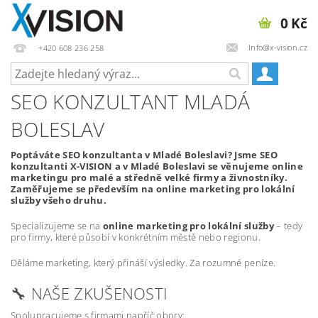
0 Kč
Info@x-vision.cz
+420 608 236 258
SEO KONZULTANT MLADÁ
BOLESLAV
Poptáváte SEO konzultanta v Mladé Boleslavi? Jsme SEO
konzultanti X-VISION a v Mladé Boleslavi se věnujeme online
marketingu pro malé a středně velké firmy a živnostníky.
Zaměřujeme se především na online marketing pro lokální
služby všeho druhu.
Specializujeme se na
online marketing pro lokální služby
– tedy
pro firmy, které působí v konkrétním městě nebo regionu.
Děláme marketing, který přináší výsledky. Za rozumné peníze.
🔧 NAŠE ZKUŠENOSTI
Spolupracujeme s firmami napříč obory: