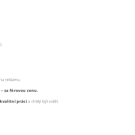
i.
 na reklamu.
y – za férovou cenu.
kvalitní práci
a chtějí být vidět.