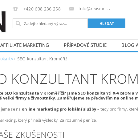
Info@x-vision.cz
+420 608 236 258
AFFILIATE MARKETING
PŘÍPADOVÉ STUDIE
BLOG 
okality
SEO konzultant Kroměříž
O KONZULTANT KROM
e SEO konzultanta v Kroměříži? Jsme SEO konzultanti X-VISION a 
ě velké firmy a živnostníky. Zaměřujeme se především na online m
ujeme se na
online marketing pro lokální služby
– tedy pro firmy, kte
rketing, který přináší výsledky. Za rozumné peníze.
NAŠE ZKUŠENOSTI