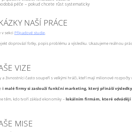
odobá péče – pokud chcete růst systematicky
KÁZKY NAŠÍ PRÁCE
e v sekci
Případové studie
.
jekt doprovází fotky, popis problému a výsledku. Ukazujeme reálnou prác
AŠE VIZE
y a živnostníci často soupeří s velkými hráči, kteří mají milionové rozpočty
že
i malé firmy si zaslouží funkční marketing, který přináší výsledk
 těm, kdo tvoří základ ekonomiky –
lokálním firmám, které odvádějí 
AŠE MISE