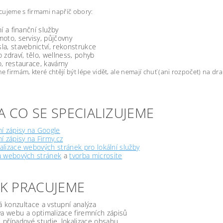
ujeme s firmami napříč obory:
ní a finanční služby
oto, servisy, půjčovny
a, stavebnictví, rekonstrukce
 zdraví, tělo, wellness, pohyb
, restaurace, kavárny
firmám, které chtějí být lépe vidět, ale nemají chuť (ani rozpočet) na d
A CO SE SPECIALIZUJEME
í zápisy na Google
í zápisy na Firmy.cz
lizace webových stránek pro lokální služby
a webových stránek
a
tvorba microsite
JAK PRACUJEME
á konzultace a vstupní analýza
a webu a optimalizace firemních zápisů
, případové studie, lokalizace obsahu