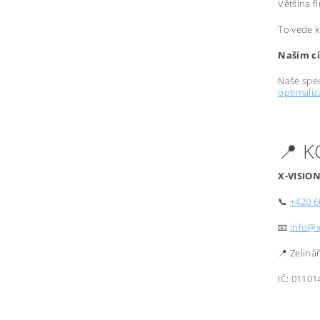
Většina f
To vede k
Naším cí
Naše spec
optimali
📍 
X-VISION
📞
+420 6
📧
info@x
📍 Zeliná
IČ: 01101