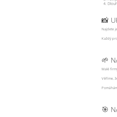
Dlouh
📸 U
Najdete j
Každý pro
🌱 N
Malé firm
Věříme, 
Pomáháme
🎯 N