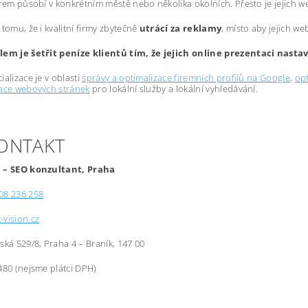
irem působí v konkrétním městě nebo několika okolních. Přesto je jejich 
 tomu, že i kvalitní firmy zbytečně
utrácí za reklamy
, místo aby jejich we
lem je šetřit peníze klientů tím, že jejich online prezentaci nast
ializace je v oblasti
správy a optimalizace firemních profilů na Google
,
opt
zace webových stránek
pro lokální služby a lokální vyhledávání.
KONTAKT
 – SEO konzultant, Praha
08 236 258
-vision.cz
řská 529/8, Praha 4 – Braník, 147 00
480 (nejsme plátci DPH)