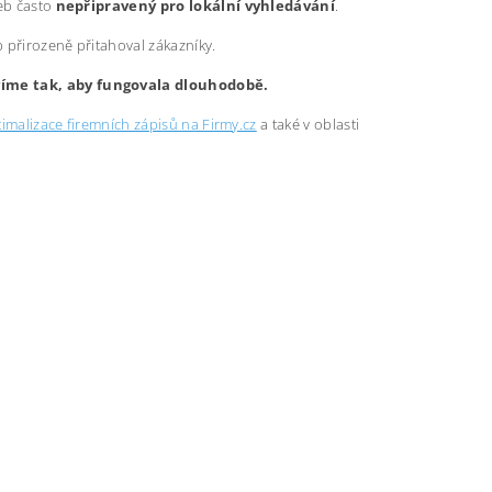
web často
nepřipravený pro lokální vyhledávání
.
b přirozeně přitahoval zákazníky.
avíme tak, aby fungovala dlouhodobě.
imalizace firemních zápisů na Firmy.cz
a také v oblasti