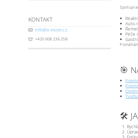
Spoluprac
Realit
KONTAKT
Auto-m
Řemesl
Info
@
x-vision.cz
Péče o
+420 608 236 258
Gastro
Pomáháme 
🎯 N
Firemn
Firemn
Optima
Tvorb
🛠️ 
Rychl
Úprav
Fotky