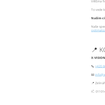
Většina f
To vede k
Naším cí
Naše spec
optimali
📍 
X-VISION
📞
+420 6
📧
info@x
📍 Zeliná
IČ: 01101