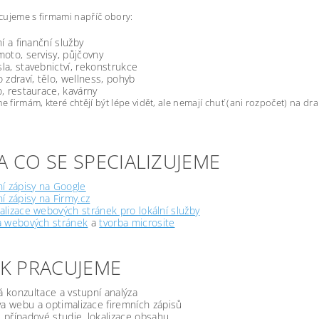
ujeme s firmami napříč obory:
ní a finanční služby
oto, servisy, půjčovny
a, stavebnictví, rekonstrukce
 zdraví, tělo, wellness, pohyb
, restaurace, kavárny
firmám, které chtějí být lépe vidět, ale nemají chuť (ani rozpočet) na d
A CO SE SPECIALIZUJEME
í zápisy na Google
í zápisy na Firmy.cz
lizace webových stránek pro lokální služby
a webových stránek
a
tvorba microsite
JAK PRACUJEME
á konzultace a vstupní analýza
a webu a optimalizace firemních zápisů
, případové studie, lokalizace obsahu