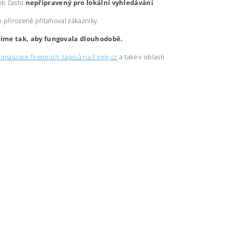
web často
nepřipravený pro lokální vyhledávání
.
b přirozeně přitahoval zákazníky.
avíme tak, aby fungovala dlouhodobě.
imalizace firemních zápisů na Firmy.cz
a také v oblasti