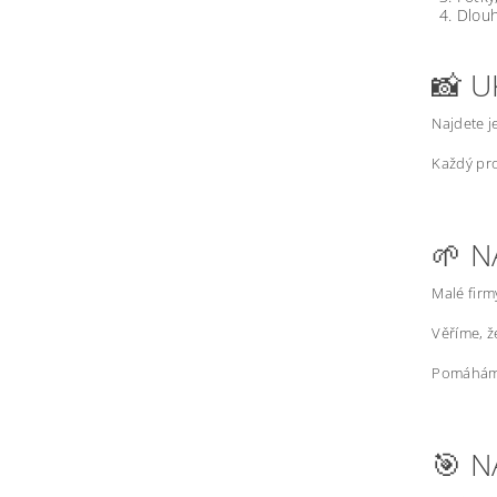
Dlouh
📸 U
Najdete j
Každý pro
🌱 N
Malé firm
Věříme, 
Pomáháme
🎯 N