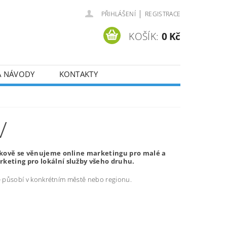
|
PŘIHLÁŠENÍ
REGISTRACE
KOŠÍK:
0 Kč
A NÁVODY
KONTAKTY
V
irkově se věnujeme online marketingu pro malé a
keting pro lokální služby všeho druhu.
ré působí v konkrétním městě nebo regionu.