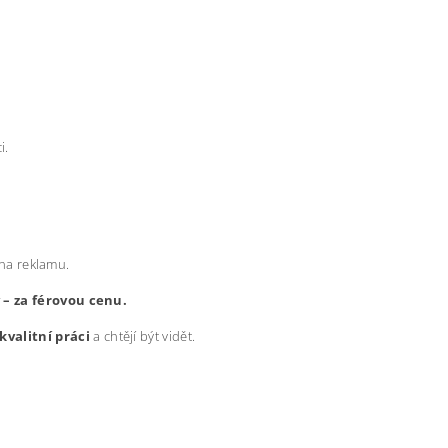
i.
 na reklamu.
y – za férovou cenu.
kvalitní práci
a chtějí být vidět.