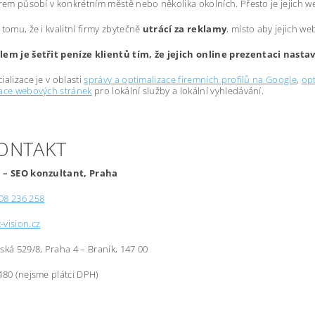
irem působí v konkrétním městě nebo několika okolních. Přesto je jejich 
 tomu, že i kvalitní firmy zbytečně
utrácí za reklamy
, místo aby jejich we
lem je šetřit peníze klientů tím, že jejich online prezentaci nast
ializace je v oblasti
správy a optimalizace firemních profilů na Google
,
opt
zace webových stránek
pro lokální služby a lokální vyhledávání.
KONTAKT
 – SEO konzultant, Praha
08 236 258
-vision.cz
řská 529/8, Praha 4 – Braník, 147 00
480 (nejsme plátci DPH)