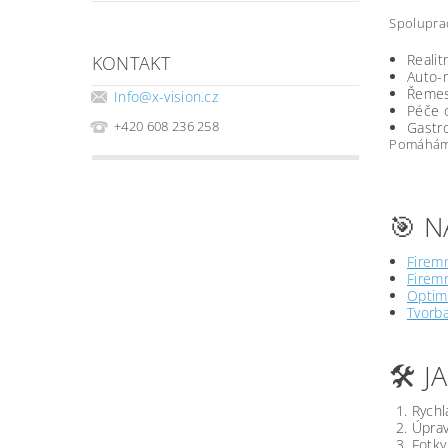
Spoluprac
Realit
KONTAKT
Auto-m
Řemesl
Info
@
x-vision.cz
Péče o
+420 608 236 258
Gastro
Pomáháme 
🎯 N
Firemn
Firemn
Optima
Tvorb
🛠️ 
Rychl
Úprav
Fotky