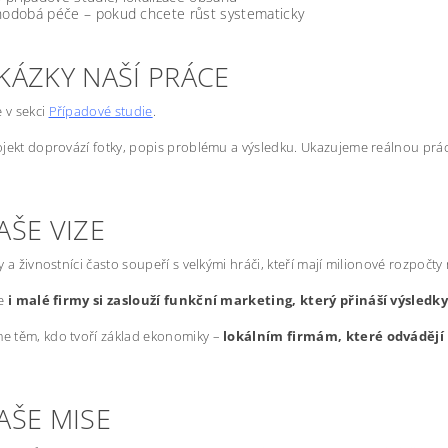
odobá péče – pokud chcete růst systematicky
KÁZKY NAŠÍ PRÁCE
e v sekci
Případové studie
.
jekt doprovází fotky, popis problému a výsledku. Ukazujeme reálnou prác
AŠE VIZE
y a živnostníci často soupeří s velkými hráči, kteří mají milionové rozpočty
že
i malé firmy si zaslouží funkční marketing, který přináší výsledk
 těm, kdo tvoří základ ekonomiky –
lokálním firmám, které odvádějí 
AŠE MISE