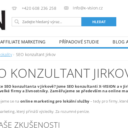
Info@x-vision.cz
+420 608 236 258
AFFILIATE MARKETING
PŘÍPADOVÉ STUDIE
BLOG 
okality
SEO konzultant Jirkov
O KONZULTANT JIRKO
e SEO konzultanta v Jirkově? Jsme SEO konzultanti X-VISION a v J
velké firmy a živnostníky. Zaměřujeme se především na online mar
ujeme se na
online marketing pro lokální služby
– tedy pro firmy, kte
rketing, který přináší výsledky. Za rozumné peníze.
NAŠE ZKUŠENOSTI