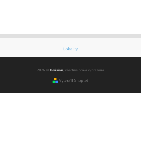
Lokality
2026 ©
X-vision
, všechna práva vyhrazena
Vytvořil Shoptet