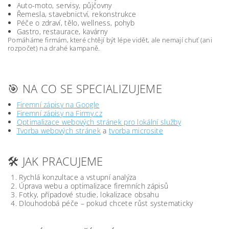
Auto-moto, servisy, půjčovny
Řemesla, stavebnictví, rekonstrukce
Péče o zdraví, tělo, wellness, pohyb
Gastro, restaurace, kavárny
Pomáháme firmám, které chtějí být lépe vidět, ale nemají chuť (ani
rozpočet) na drahé kampaně.
🎯 NA CO SE SPECIALIZUJEME
Firemní zápisy na Google
Firemní zápisy na Firmy.cz
Optimalizace webových stránek pro lokální služby
Tvorba webových stránek
a
tvorba microsite
🛠️ JAK PRACUJEME
Rychlá konzultace a vstupní analýza
Úprava webu a optimalizace firemních zápisů
Fotky, případové studie, lokalizace obsahu
Dlouhodobá péče – pokud chcete růst systematicky