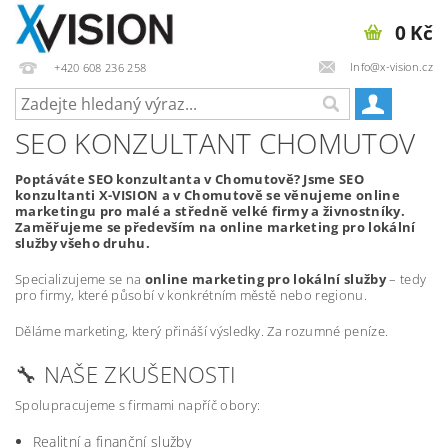
0 Kč
Info@x-vision.cz
+420 608 236 258
SEO KONZULTANT CHOMUTOV
Poptáváte SEO konzultanta v Chomutově? Jsme SEO
konzultanti X-VISION a v Chomutově se věnujeme online
marketingu pro malé a středně velké firmy a živnostníky.
Zaměřujeme se především na online marketing pro lokální
služby všeho druhu.
Specializujeme se na
online marketing pro lokální služby
– tedy
pro firmy, které působí v konkrétním městě nebo regionu.
Děláme marketing, který přináší výsledky. Za rozumné peníze.
🔧 NAŠE ZKUŠENOSTI
Spolupracujeme s firmami napříč obory:
Realitní a finanční služby