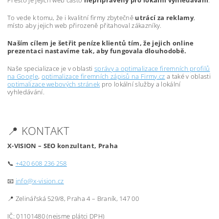
Přesto je jejich web často
nepřipravený pro lokální vyhledávání
.
To vede k tomu, že i kvalitní firmy zbytečně
utrácí za reklamy
,
místo aby jejich web přirozeně přitahoval zákazníky.
Naším cílem je šetřit peníze klientů tím, že jejich online
prezentaci nastavíme tak, aby fungovala dlouhodobě.
Naše specializace je v oblasti
správy a optimalizace firemních profilů
na Google
,
optimalizace firemních zápisů na Firmy.cz
a také v oblasti
optimalizace webových stránek
pro lokální služby a lokální
vyhledávání.
📍 KONTAKT
X-VISION – SEO konzultant, Praha
📞
+420 608 236 258
📧
info@x-vision.cz
📍 Zelinářská 529/8, Praha 4 – Braník, 147 00
IČ: 01101480 (nejsme plátci DPH)