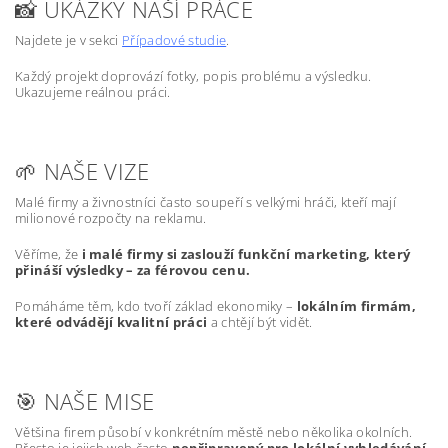
📸 UKÁZKY NAŠÍ PRÁCE
Najdete je v sekci
Případové studie
.
Každý projekt doprovází fotky, popis problému a výsledku.
Ukazujeme reálnou práci.
🌱 NAŠE VIZE
Malé firmy a živnostníci často soupeří s velkými hráči, kteří mají
milionové rozpočty na reklamu.
Věříme, že
i malé firmy si zaslouží funkční marketing, který
přináší výsledky – za férovou cenu.
Pomáháme těm, kdo tvoří základ ekonomiky –
lokálním firmám,
které odvádějí kvalitní práci
a chtějí být vidět.
🎯 NAŠE MISE
Většina firem působí v konkrétním městě nebo několika okolních.