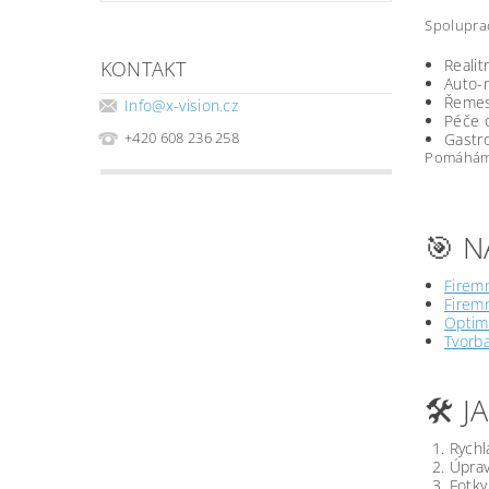
Spoluprac
Realit
KONTAKT
Auto-m
Řemesl
Info
@
x-vision.cz
Péče o
+420 608 236 258
Gastro
Pomáháme 
🎯 N
Firemn
Firemn
Optima
Tvorb
🛠️ 
Rychl
Úprav
Fotky