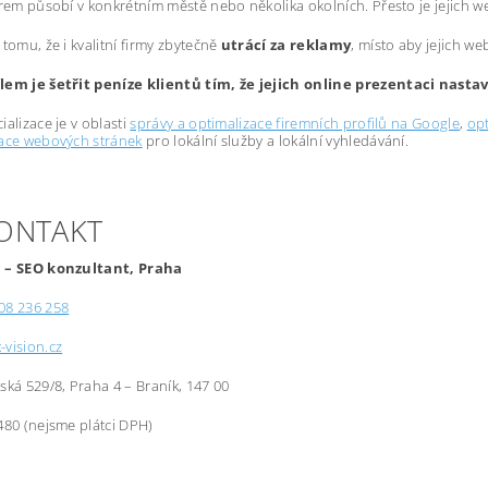
irem působí v konkrétním městě nebo několika okolních. Přesto je jejich 
 tomu, že i kvalitní firmy zbytečně
utrácí za reklamy
, místo aby jejich we
lem je šetřit peníze klientů tím, že jejich online prezentaci nast
ializace je v oblasti
správy a optimalizace firemních profilů na Google
,
opt
zace webových stránek
pro lokální služby a lokální vyhledávání.
KONTAKT
 – SEO konzultant, Praha
08 236 258
-vision.cz
řská 529/8, Praha 4 – Braník, 147 00
480 (nejsme plátci DPH)