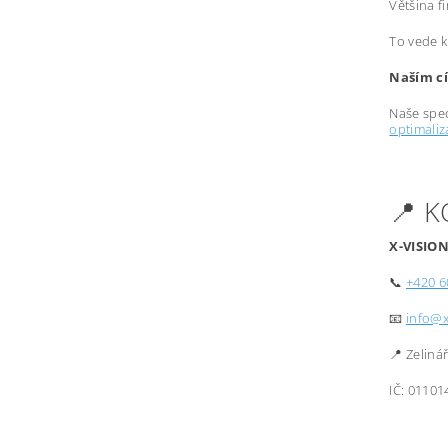
Většina f
To vede k
Naším cí
Naše spec
optimali
📍 
X-VISION
📞
+420 6
📧
info@x
📍 Zeliná
IČ: 01101