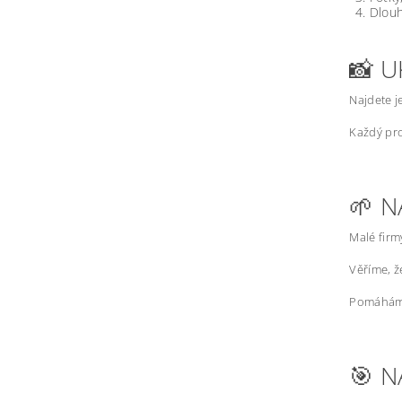
Dlouh
📸 U
Najdete j
Každý pro
🌱 N
Malé firm
Věříme, 
Pomáháme
🎯 N