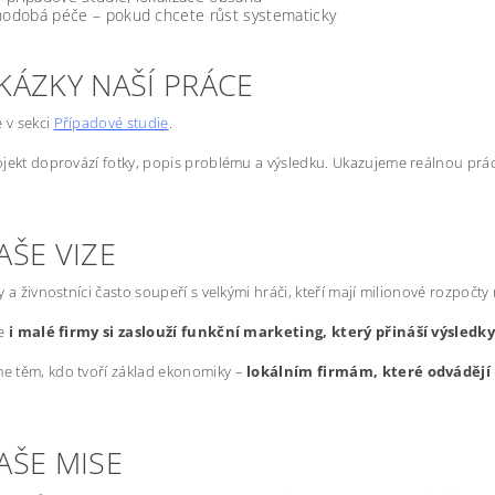
odobá péče – pokud chcete růst systematicky
KÁZKY NAŠÍ PRÁCE
e v sekci
Případové studie
.
jekt doprovází fotky, popis problému a výsledku. Ukazujeme reálnou prác
AŠE VIZE
y a živnostníci často soupeří s velkými hráči, kteří mají milionové rozpočty
že
i malé firmy si zaslouží funkční marketing, který přináší výsledk
 těm, kdo tvoří základ ekonomiky –
lokálním firmám, které odvádějí 
AŠE MISE