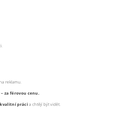
i.
 na reklamu.
y – za férovou cenu.
kvalitní práci
a chtějí být vidět.