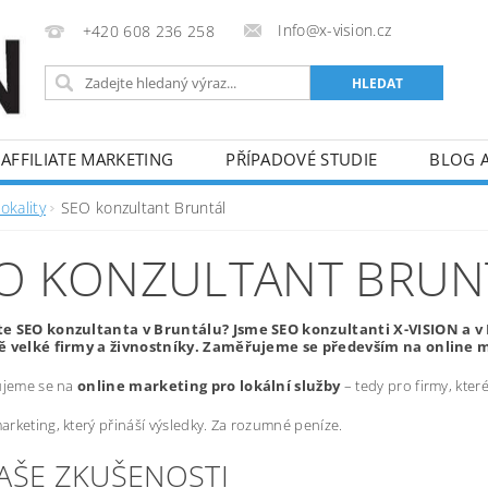
Info@x-vision.cz
+420 608 236 258
AFFILIATE MARKETING
PŘÍPADOVÉ STUDIE
BLOG 
okality
SEO konzultant Bruntál
O KONZULTANT BRUN
e SEO konzultanta v Bruntálu? Jsme SEO konzultanti X-VISION a 
ě velké firmy a živnostníky. Zaměřujeme se především na online m
ujeme se na
online marketing pro lokální služby
– tedy pro firmy, kte
rketing, který přináší výsledky. Za rozumné peníze.
NAŠE ZKUŠENOSTI