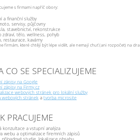
ujeme s firmami napříč obory:
ní a finanční služby
oto, servisy, půjčovny
a, stavebnictví, rekonstrukce
 zdraví, tělo, wellness, pohyb
, restaurace, kavárny
firmám, které chtějí být lépe vidět, ale nemají chuť (ani rozpočet) na d
A CO SE SPECIALIZUJEME
í zápisy na Google
í zápisy na Firmy.cz
lizace webových stránek pro lokální služby
a webových stránek
a
tvorba microsite
JAK PRACUJEME
á konzultace a vstupní analýza
a webu a optimalizace firemních zápisů
, případové studie, lokalizace obsahu