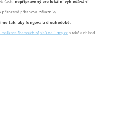
web často
nepřipravený pro lokální vyhledávání
.
b přirozeně přitahoval zákazníky.
avíme tak, aby fungovala dlouhodobě.
imalizace firemních zápisů na Firmy.cz
a také v oblasti