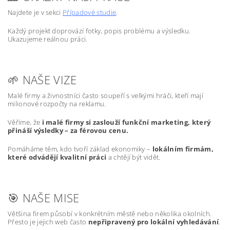
Najdete je v sekci
Případové studie
.
Každý projekt doprovází fotky, popis problému a výsledku.
Ukazujeme reálnou práci.
🌱 NAŠE VIZE
Malé firmy a živnostníci často soupeří s velkými hráči, kteří mají
milionové rozpočty na reklamu.
Věříme, že
i malé firmy si zaslouží funkční marketing, který
přináší výsledky – za férovou cenu.
Pomáháme těm, kdo tvoří základ ekonomiky –
lokálním firmám,
které odvádějí kvalitní práci
a chtějí být vidět.
🎯 NAŠE MISE
Většina firem působí v konkrétním městě nebo několika okolních.
Přesto je jejich web často
nepřipravený pro lokální vyhledávání
.