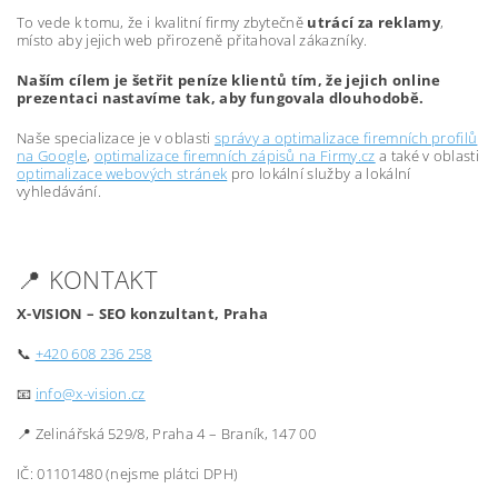
To vede k tomu, že i kvalitní firmy zbytečně
utrácí za reklamy
,
místo aby jejich web přirozeně přitahoval zákazníky.
Naším cílem je šetřit peníze klientů tím, že jejich online
prezentaci nastavíme tak, aby fungovala dlouhodobě.
Naše specializace je v oblasti
správy a optimalizace firemních profilů
na Google
,
optimalizace firemních zápisů na Firmy.cz
a také v oblasti
optimalizace webových stránek
pro lokální služby a lokální
vyhledávání.
📍 KONTAKT
X-VISION – SEO konzultant, Praha
📞
+420 608 236 258
📧
info@x-vision.cz
📍 Zelinářská 529/8, Praha 4 – Braník, 147 00
IČ: 01101480 (nejsme plátci DPH)