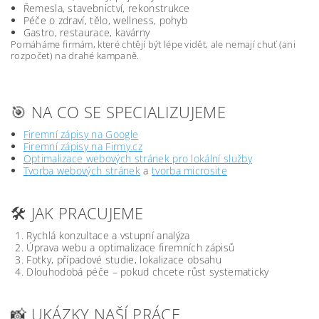
Řemesla, stavebnictví, rekonstrukce
Péče o zdraví, tělo, wellness, pohyb
Gastro, restaurace, kavárny
Pomáháme firmám, které chtějí být lépe vidět, ale nemají chuť (ani
rozpočet) na drahé kampaně.
🎯 NA CO SE SPECIALIZUJEME
Firemní zápisy na Google
Firemní zápisy na Firmy.cz
Optimalizace webových stránek pro lokální služby
Tvorba webových stránek
a
tvorba microsite
🛠️ JAK PRACUJEME
Rychlá konzultace a vstupní analýza
Úprava webu a optimalizace firemních zápisů
Fotky, případové studie, lokalizace obsahu
Dlouhodobá péče – pokud chcete růst systematicky
📸 UKÁZKY NAŠÍ PRÁCE