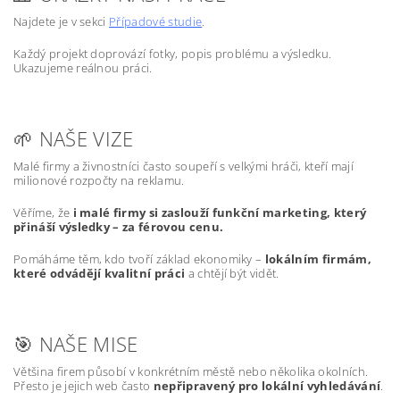
Najdete je v sekci
Případové studie
.
Každý projekt doprovází fotky, popis problému a výsledku.
Ukazujeme reálnou práci.
🌱 NAŠE VIZE
Malé firmy a živnostníci často soupeří s velkými hráči, kteří mají
milionové rozpočty na reklamu.
Věříme, že
i malé firmy si zaslouží funkční marketing, který
přináší výsledky – za férovou cenu.
Pomáháme těm, kdo tvoří základ ekonomiky –
lokálním firmám,
které odvádějí kvalitní práci
a chtějí být vidět.
🎯 NAŠE MISE
Většina firem působí v konkrétním městě nebo několika okolních.
Přesto je jejich web často
nepřipravený pro lokální vyhledávání
.