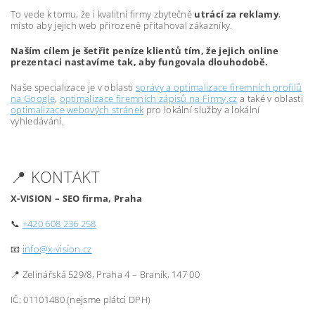
To vede k tomu, že i kvalitní firmy zbytečně
utrácí za reklamy
,
místo aby jejich web přirozeně přitahoval zákazníky.
Naším cílem je šetřit peníze klientů tím, že jejich online
prezentaci nastavíme tak, aby fungovala dlouhodobě.
Naše specializace je v oblasti
správy a optimalizace firemních profilů
na Google
,
optimalizace firemních zápisů na Firmy.cz
a také v oblasti
optimalizace webových stránek
pro lokální služby a lokální
vyhledávání.
📍 KONTAKT
X-VISION – SEO firma, Praha
📞
+420 608 236 258
📧
info@x-vision.cz
📍 Zelinářská 529/8, Praha 4 – Braník, 147 00
IČ: 01101480 (nejsme plátci DPH)