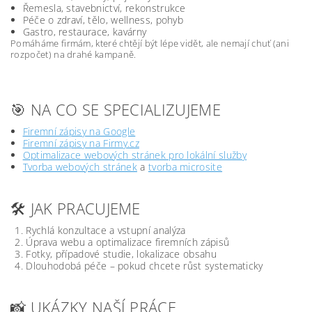
Řemesla, stavebnictví, rekonstrukce
Péče o zdraví, tělo, wellness, pohyb
Gastro, restaurace, kavárny
Pomáháme firmám, které chtějí být lépe vidět, ale nemají chuť (ani
rozpočet) na drahé kampaně.
🎯 NA CO SE SPECIALIZUJEME
Firemní zápisy na Google
Firemní zápisy na Firmy.cz
Optimalizace webových stránek pro lokální služby
Tvorba webových stránek
a
tvorba microsite
🛠️ JAK PRACUJEME
Rychlá konzultace a vstupní analýza
Úprava webu a optimalizace firemních zápisů
Fotky, případové studie, lokalizace obsahu
Dlouhodobá péče – pokud chcete růst systematicky
📸 UKÁZKY NAŠÍ PRÁCE