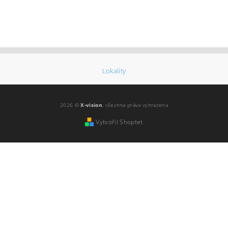
Lokality
2026 ©
X-vision
, všechna práva vyhrazena
Vytvořil Shoptet