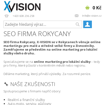
0 Kč
Info@x-vision.cz
+420 608 236 258
SEO FIRMA ROKYCANY
SEO firma Rokycany, X-VISION se v Rokycanech věnuje online
marketingu pro malé a středně velké firmy a živnostníky.
Zaměřujeme se především na online marketing pro lokální
služby všeho druhu.
Specializujeme se na
online marketing pro lokální služby
– tedy
pro firmy, které působí v konkrétním městě nebo regionu.
Děláme marketing, který přináší výsledky. Za rozumné peníze.
🔧 NAŠE ZKUŠENOSTI
Spolupracujeme s firmami napříč obory:
Realitní a finanční služby
Auto-moto, servisy, půjčovny