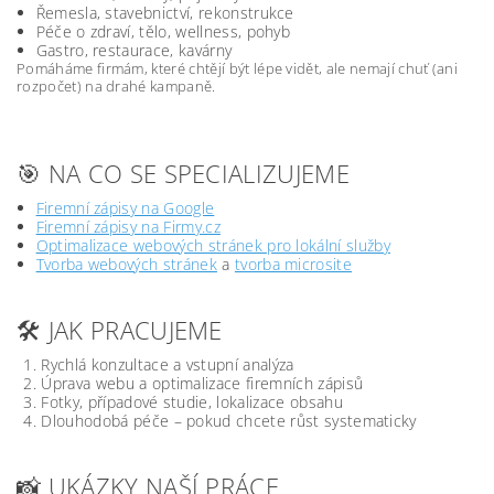
Řemesla, stavebnictví, rekonstrukce
Péče o zdraví, tělo, wellness, pohyb
Gastro, restaurace, kavárny
Pomáháme firmám, které chtějí být lépe vidět, ale nemají chuť (ani
rozpočet) na drahé kampaně.
🎯 NA CO SE SPECIALIZUJEME
Firemní zápisy na Google
Firemní zápisy na Firmy.cz
Optimalizace webových stránek pro lokální služby
Tvorba webových stránek
a
tvorba microsite
🛠️ JAK PRACUJEME
Rychlá konzultace a vstupní analýza
Úprava webu a optimalizace firemních zápisů
Fotky, případové studie, lokalizace obsahu
Dlouhodobá péče – pokud chcete růst systematicky
📸 UKÁZKY NAŠÍ PRÁCE