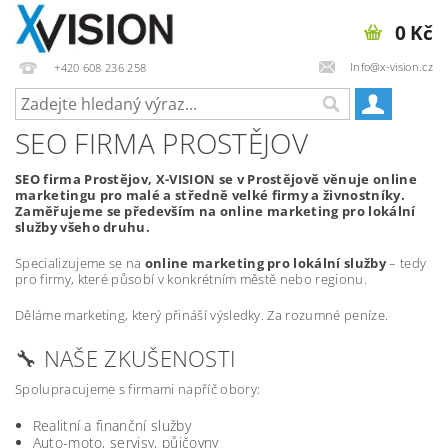
0 Kč
Info@x-vision.cz
+420 608 236 258
SEO FIRMA PROSTĚJOV
SEO firma Prostějov, X-VISION se v Prostějově věnuje online
marketingu pro malé a středně velké firmy a živnostníky.
Zaměřujeme se především na online marketing pro lokální
služby všeho druhu.
Specializujeme se na
online marketing pro lokální služby
– tedy
pro firmy, které působí v konkrétním městě nebo regionu.
Děláme marketing, který přináší výsledky. Za rozumné peníze.
🔧 NAŠE ZKUŠENOSTI
Spolupracujeme s firmami napříč obory:
Realitní a finanční služby
Auto-moto, servisy, půjčovny