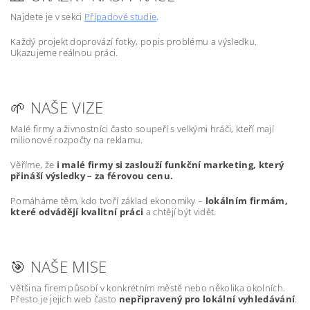
Najdete je v sekci
Případové studie
.
Každý projekt doprovází fotky, popis problému a výsledku.
Ukazujeme reálnou práci.
🌱 NAŠE VIZE
Malé firmy a živnostníci často soupeří s velkými hráči, kteří mají
milionové rozpočty na reklamu.
Věříme, že
i malé firmy si zaslouží funkční marketing, který
přináší výsledky – za férovou cenu.
Pomáháme těm, kdo tvoří základ ekonomiky –
lokálním firmám,
které odvádějí kvalitní práci
a chtějí být vidět.
🎯 NAŠE MISE
Většina firem působí v konkrétním městě nebo několika okolních.
Přesto je jejich web často
nepřipravený pro lokální vyhledávání
.