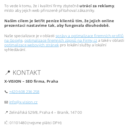
To vede k tomu, že i kvalitní firmy zbytečně
utrácí za reklamy
,
místo aby jejich web přirozeně přitahoval zákazníky.
Naším cílem je šetřit peníze klientů tím, že jejich online
prezentaci nastavíme tak, aby fungovala dlouhodobě.
Naše specializace je v oblasti
správy a optimalizace firemních profilů
na Google
,
optimalizace firemních zápisů na Firmy.cz
a také v oblasti
optimalizace webových stránek
pro lokální služby a lokální
vyhledávání.
📍 KONTAKT
X-VISION – SEO firma, Praha
📞
+420 608 236 258
📧
info@x-vision.cz
📍 Zelinářská 529/8, Praha 4 – Braník, 147 00
IČ: 01101480 (nejsme plátci DPH)