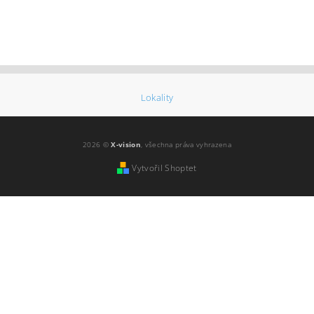
Lokality
2026 ©
X-vision
, všechna práva vyhrazena
Vytvořil Shoptet