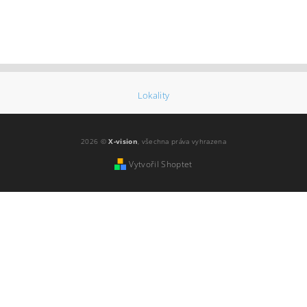
Lokality
2026 ©
X-vision
, všechna práva vyhrazena
Vytvořil Shoptet