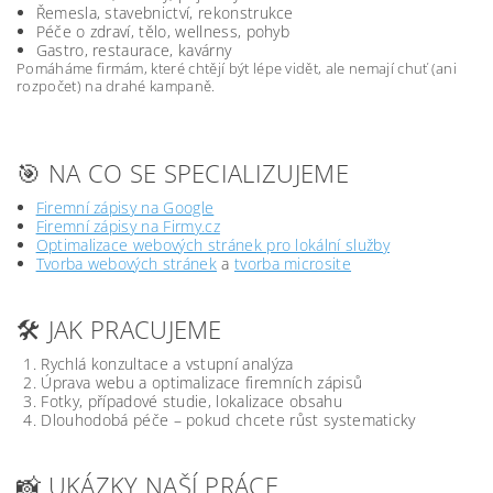
Řemesla, stavebnictví, rekonstrukce
Péče o zdraví, tělo, wellness, pohyb
Gastro, restaurace, kavárny
Pomáháme firmám, které chtějí být lépe vidět, ale nemají chuť (ani
rozpočet) na drahé kampaně.
🎯 NA CO SE SPECIALIZUJEME
Firemní zápisy na Google
Firemní zápisy na Firmy.cz
Optimalizace webových stránek pro lokální služby
Tvorba webových stránek
a
tvorba microsite
🛠️ JAK PRACUJEME
Rychlá konzultace a vstupní analýza
Úprava webu a optimalizace firemních zápisů
Fotky, případové studie, lokalizace obsahu
Dlouhodobá péče – pokud chcete růst systematicky
📸 UKÁZKY NAŠÍ PRÁCE