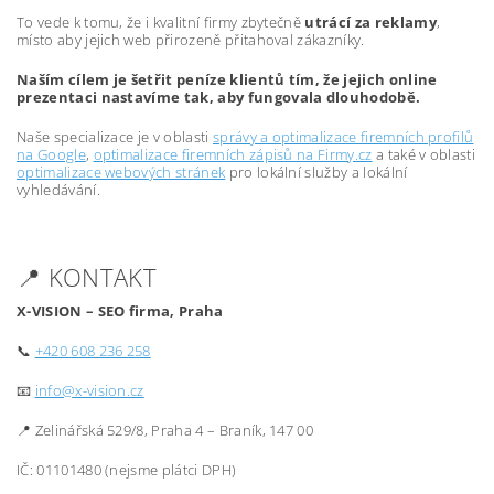
To vede k tomu, že i kvalitní firmy zbytečně
utrácí za reklamy
,
místo aby jejich web přirozeně přitahoval zákazníky.
Naším cílem je šetřit peníze klientů tím, že jejich online
prezentaci nastavíme tak, aby fungovala dlouhodobě.
Naše specializace je v oblasti
správy a optimalizace firemních profilů
na Google
,
optimalizace firemních zápisů na Firmy.cz
a také v oblasti
optimalizace webových stránek
pro lokální služby a lokální
vyhledávání.
📍 KONTAKT
X-VISION – SEO firma, Praha
📞
+420 608 236 258
📧
info@x-vision.cz
📍 Zelinářská 529/8, Praha 4 – Braník, 147 00
IČ: 01101480 (nejsme plátci DPH)