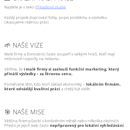
Najdete je v sekci
Případové studie
.
Každý projekt doprovází fotky, popis problému a výsledku.
Ukazujeme reálnou práci.
🌱 NAŠE VIZE
Malé firmy a živnostníci často soupeří s velkými hráči, kteří mají
milionové rozpočty na reklamu.
Věříme, že
i malé firmy si zaslouží funkční marketing, který
přináší výsledky – za férovou cenu.
Pomáháme těm, kdo tvoří základ ekonomiky –
lokálním firmám,
které odvádějí kvalitní práci
a chtějí být vidět.
🎯 NAŠE MISE
Většina firem působí v konkrétním městě nebo několika okolních.
Přesto je jejich web často
nepřipravený pro lokální vyhledávání
.