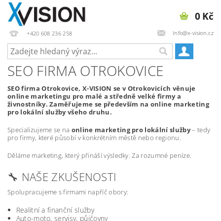
0 Kč
Info@x-vision.cz
+420 608 236 258
SEO FIRMA OTROKOVICE
SEO firma Otrokovice, X-VISION se v Otrokovicích věnuje
online marketingu pro malé a středně velké firmy a
živnostníky. Zaměřujeme se především na online marketing
pro lokální služby všeho druhu.
Specializujeme se na
online marketing pro lokální služby
– tedy
pro firmy, které působí v konkrétním městě nebo regionu.
Děláme marketing, který přináší výsledky. Za rozumné peníze.
🔧 NAŠE ZKUŠENOSTI
Spolupracujeme s firmami napříč obory:
Realitní a finanční služby
Auto-moto, servisy, půjčovny