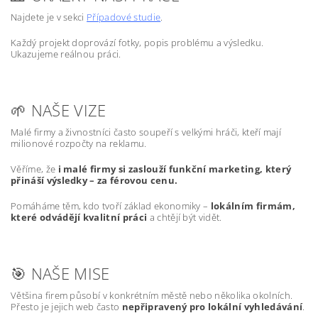
Najdete je v sekci
Případové studie
.
Každý projekt doprovází fotky, popis problému a výsledku.
Ukazujeme reálnou práci.
🌱 NAŠE VIZE
Malé firmy a živnostníci často soupeří s velkými hráči, kteří mají
milionové rozpočty na reklamu.
Věříme, že
i malé firmy si zaslouží funkční marketing, který
přináší výsledky – za férovou cenu.
Pomáháme těm, kdo tvoří základ ekonomiky –
lokálním firmám,
které odvádějí kvalitní práci
a chtějí být vidět.
🎯 NAŠE MISE
Většina firem působí v konkrétním městě nebo několika okolních.
Přesto je jejich web často
nepřipravený pro lokální vyhledávání
.