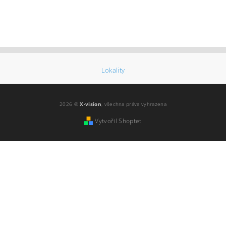
Lokality
2026 ©
X-vision
, všechna práva vyhrazena
Vytvořil Shoptet