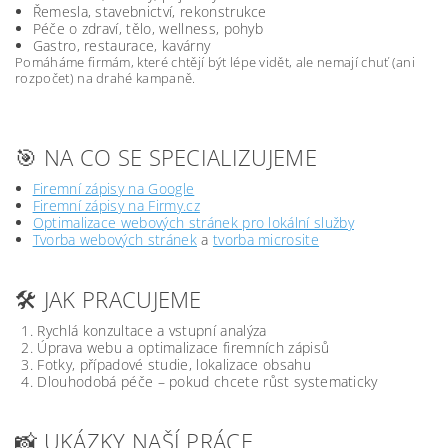
Řemesla, stavebnictví, rekonstrukce
Péče o zdraví, tělo, wellness, pohyb
Gastro, restaurace, kavárny
Pomáháme firmám, které chtějí být lépe vidět, ale nemají chuť (ani
rozpočet) na drahé kampaně.
🎯 NA CO SE SPECIALIZUJEME
Firemní zápisy na Google
Firemní zápisy na Firmy.cz
Optimalizace webových stránek pro lokální služby
Tvorba webových stránek
a
tvorba microsite
🛠️ JAK PRACUJEME
Rychlá konzultace a vstupní analýza
Úprava webu a optimalizace firemních zápisů
Fotky, případové studie, lokalizace obsahu
Dlouhodobá péče – pokud chcete růst systematicky
📸 UKÁZKY NAŠÍ PRÁCE