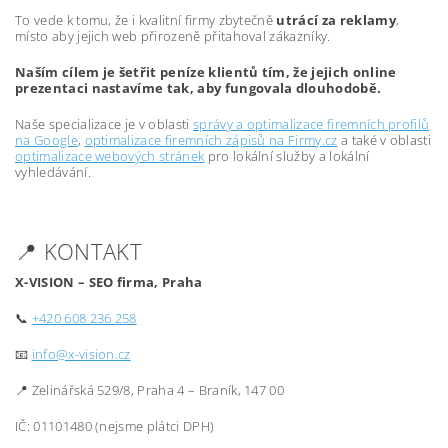
To vede k tomu, že i kvalitní firmy zbytečně
utrácí za reklamy
,
místo aby jejich web přirozeně přitahoval zákazníky.
Naším cílem je šetřit peníze klientů tím, že jejich online
prezentaci nastavíme tak, aby fungovala dlouhodobě.
Naše specializace je v oblasti
správy a optimalizace firemních profilů
na Google
,
optimalizace firemních zápisů na Firmy.cz
a také v oblasti
optimalizace webových stránek
pro lokální služby a lokální
vyhledávání.
📍 KONTAKT
X-VISION – SEO firma, Praha
📞
+420 608 236 258
📧
info@x-vision.cz
📍 Zelinářská 529/8, Praha 4 – Braník, 147 00
IČ: 01101480 (nejsme plátci DPH)