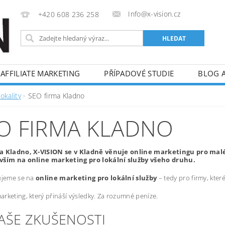
Info@x-vision.cz
+420 608 236 258
AFFILIATE MARKETING
PŘÍPADOVÉ STUDIE
BLOG 
okality
SEO firma Kladno
O FIRMA KLADNO
a Kladno, X-VISION se v Kladně věnuje online marketingu pro mal
vším na online marketing pro lokální služby všeho druhu.
ujeme se na
online marketing pro lokální služby
– tedy pro firmy, kte
rketing, který přináší výsledky. Za rozumné peníze.
NAŠE ZKUŠENOSTI