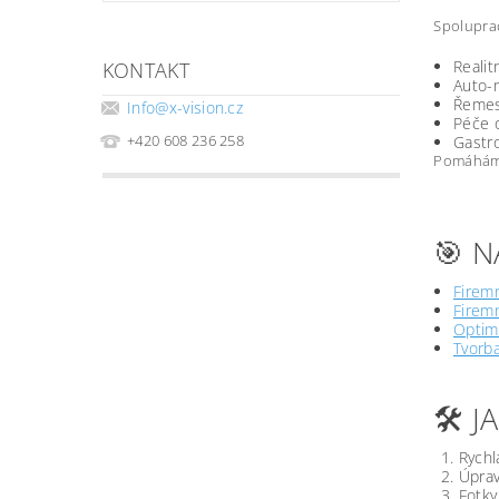
Spoluprac
Realit
KONTAKT
Auto-m
Řemesl
Info
@
x-vision.cz
Péče o
+420 608 236 258
Gastro
Pomáháme 
🎯 N
Firemn
Firemn
Optima
Tvorb
🛠️ 
Rychl
Úprav
Fotky