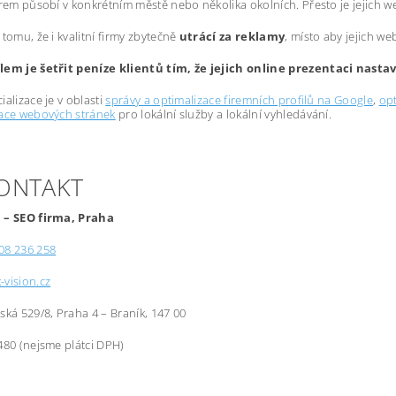
irem působí v konkrétním městě nebo několika okolních. Přesto je jejich 
 tomu, že i kvalitní firmy zbytečně
utrácí za reklamy
, místo aby jejich we
lem je šetřit peníze klientů tím, že jejich online prezentaci nast
ializace je v oblasti
správy a optimalizace firemních profilů na Google
,
opt
zace webových stránek
pro lokální služby a lokální vyhledávání.
KONTAKT
 – SEO firma, Praha
08 236 258
-vision.cz
řská 529/8, Praha 4 – Braník, 147 00
480 (nejsme plátci DPH)