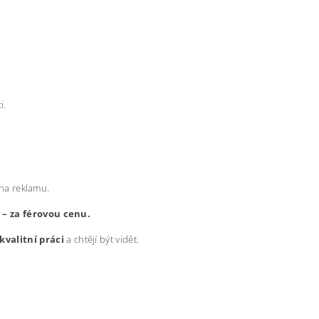
i.
 na reklamu.
y – za férovou cenu.
kvalitní práci
a chtějí být vidět.