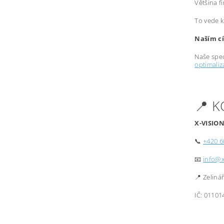
Většina f
To vede k
Naším cí
Naše spec
optimali
📍 
X-VISION
📞
+420 6
📧
info@x
📍 Zeliná
IČ: 01101