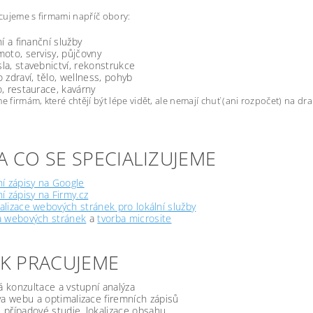
ujeme s firmami napříč obory:
ní a finanční služby
oto, servisy, půjčovny
a, stavebnictví, rekonstrukce
 zdraví, tělo, wellness, pohyb
, restaurace, kavárny
firmám, které chtějí být lépe vidět, ale nemají chuť (ani rozpočet) na d
A CO SE SPECIALIZUJEME
í zápisy na Google
í zápisy na Firmy.cz
lizace webových stránek pro lokální služby
a webových stránek
a
tvorba microsite
JAK PRACUJEME
á konzultace a vstupní analýza
a webu a optimalizace firemních zápisů
, případové studie, lokalizace obsahu