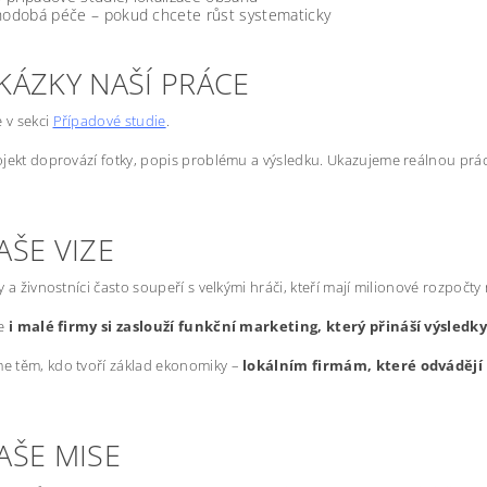
odobá péče – pokud chcete růst systematicky
KÁZKY NAŠÍ PRÁCE
e v sekci
Případové studie
.
jekt doprovází fotky, popis problému a výsledku. Ukazujeme reálnou prác
AŠE VIZE
y a živnostníci často soupeří s velkými hráči, kteří mají milionové rozpočty
že
i malé firmy si zaslouží funkční marketing, který přináší výsledk
 těm, kdo tvoří základ ekonomiky –
lokálním firmám, které odvádějí 
AŠE MISE