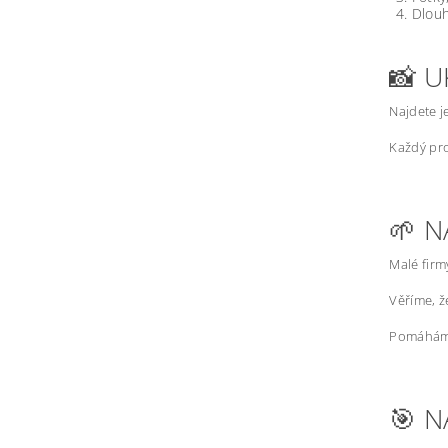
Dlouh
📸 U
Najdete j
Každý pro
🌱 N
Malé firm
Věříme, 
Pomáháme
🎯 N