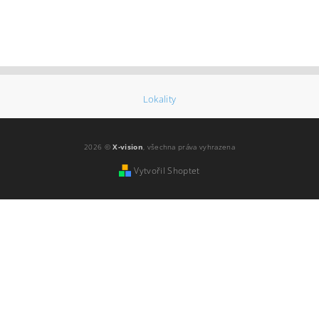
Lokality
2026 ©
X-vision
, všechna práva vyhrazena
Vytvořil Shoptet