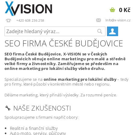
0 Kč
Info@x-vision.cz
+420 608 236 258
SEO FIRMA ČESKÉ BUDĚJOVICE
SEO firma České Budějovice, X-VISION se v Českých
Budějovicích věnuje online marketingu pro malé a středně
velké firmy a živnostníky. Zaměřujeme se především na
online marketing pro lokální služby všeho druhu.
Specializujeme se na
online marketing pro lokální služby
– tedy
pro firmy, které působí v konkrétním městě nebo regionu.
Děláme marketing, který přináší výsledky. Za rozumné peníze.
🔧 NAŠE ZKUŠENOSTI
Spolupracujeme s firmami napříč obory:
Realitní a finanční služby
Auto-moto, servisy, půjčovny