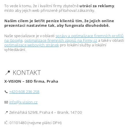
To vede k tomu, že i kvalitní firmy zbytečně
utrácí za reklamy
,
místo aby jejich web přirozeně přitahoval zákazníky.
Naším cílem je šetřit peníze klientů tím, že jejich online
prezentaci nastavíme tak, aby fungovala dlouhodobě.
Naše specializace je v oblasti
správy a optimalizace firemních profilů
na Google
,
optimalizace firemních zápisů na Firmy.cz
a také v oblasti
optimalizace webových stránek
pro lokální služby a lokální
vyhledávání.
📍 KONTAKT
X-VISION – SEO firma, Praha
📞
+420 608 236 258
📧
info@x-vision.cz
📍 Zelinářská 529/8, Praha 4 – Braník, 147 00
IČ: 01101480 (nejsme plátci DPH)