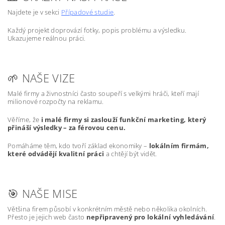
Najdete je v sekci
Případové studie
.
Každý projekt doprovází fotky, popis problému a výsledku.
Ukazujeme reálnou práci.
🌱 NAŠE VIZE
Malé firmy a živnostníci často soupeří s velkými hráči, kteří mají
milionové rozpočty na reklamu.
Věříme, že
i malé firmy si zaslouží funkční marketing, který
přináší výsledky – za férovou cenu.
Pomáháme těm, kdo tvoří základ ekonomiky –
lokálním firmám,
které odvádějí kvalitní práci
a chtějí být vidět.
🎯 NAŠE MISE
Většina firem působí v konkrétním městě nebo několika okolních.
Přesto je jejich web často
nepřipravený pro lokální vyhledávání
.