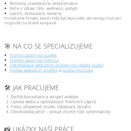
Řemesla, stavebnictví, rekonstrukce
Péče o zdraví, tělo, wellness, pohyb
Gastro, restaurace, kavárny
Pomáháme firmám, které chtějí být lépe vidět, ale nemají chuť (ani
rozpočet) na drahé kampaně.
🎯 NA CO SE SPECIALIZUJEME
Firemní zápisy na Google
Firemní zápisy na Firmy.cz
Optimalizace webových stránek pro lokální služby
Tvorba webových stránek
a
tvorba microsite
🛠️ JAK PRACUJEME
Rychlá konzultace a vstupní analýza
Úprava webu a optimalizace firemních zápisů
Fotky, případové studie, lokalizace obsahu
Dlouhodobá péče – pokud chcete růst systematicky
📸 UKÁZKY NAŠÍ PRÁCE