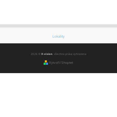
Lokality
2026 ©
X-vision
, všechna práva vyhrazena
Vytvořil Shoptet