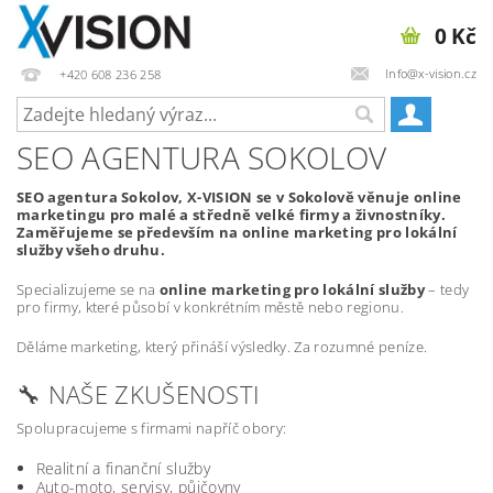
0 Kč
Info@x-vision.cz
+420 608 236 258
SEO AGENTURA SOKOLOV
SEO agentura Sokolov, X-VISION se v Sokolově věnuje online
marketingu pro malé a středně velké firmy a živnostníky.
Zaměřujeme se především na online marketing pro lokální
služby všeho druhu.
Specializujeme se na
online marketing pro lokální služby
– tedy
pro firmy, které působí v konkrétním městě nebo regionu.
Děláme marketing, který přináší výsledky. Za rozumné peníze.
🔧 NAŠE ZKUŠENOSTI
Spolupracujeme s firmami napříč obory:
Realitní a finanční služby
Auto-moto, servisy, půjčovny