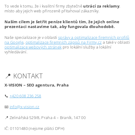
To vede k tomu, že i kvalitní firmy zbytečně
utrácí za reklamy
,
místo aby jejich web přirozeně přitahoval zákazníky.
Naším cílem je šetřit peníze klientů tím, že jejich online
prezentaci nastavíme tak, aby fungovala dlouhodobě.
Naše specializace je v oblasti
správy a optimalizace firemních profilů
na Google
,
optimalizace firemních zápisů na Firmy.cz
a také v oblasti
optimalizace webových stránek
pro lokální služby a lokální
vyhledávání.
📍 KONTAKT
X-VISION – SEO agentura, Praha
📞
+420 608 236 258
📧
info@x-vision.cz
📍 Zelinářská 529/8, Praha 4 – Braník, 147 00
IČ: 01101480 (nejsme plátci DPH)