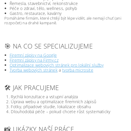
Řemesla, stavebnictví, rekonstrukce
Péče o zdraví, tělo, wellness, pohyb
Gastro, restaurace, kavárny
Pomáháme firmám, které chtějí být lépe vidět, ale nemají chuť (ani
rozpočet) na drahé kampaně.
🎯 NA CO SE SPECIALIZUJEME
Firemní zápisy na Google
Firemní zápisy na Firmy.cz
Optimalizace webových stránek pro lokální služby
Tvorba webových stránek
a
tvorba microsite
🛠️ JAK PRACUJEME
Rychlá konzultace a vstupní analýza
Úprava webu a optimalizace firemních zápisů
Fotky, případové studie, lokalizace obsahu
Dlouhodobá péče – pokud chcete růst systematicky
📸 UKÁZKY NAŠÍ PRÁCE