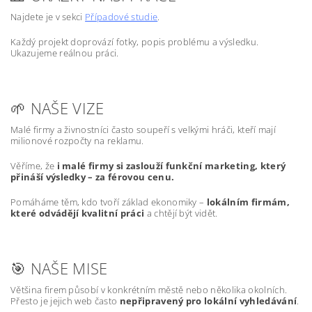
Najdete je v sekci
Případové studie
.
Každý projekt doprovází fotky, popis problému a výsledku.
Ukazujeme reálnou práci.
🌱 NAŠE VIZE
Malé firmy a živnostníci často soupeří s velkými hráči, kteří mají
milionové rozpočty na reklamu.
Věříme, že
i malé firmy si zaslouží funkční marketing, který
přináší výsledky – za férovou cenu.
Pomáháme těm, kdo tvoří základ ekonomiky –
lokálním firmám,
které odvádějí kvalitní práci
a chtějí být vidět.
🎯 NAŠE MISE
Většina firem působí v konkrétním městě nebo několika okolních.
Přesto je jejich web často
nepřipravený pro lokální vyhledávání
.